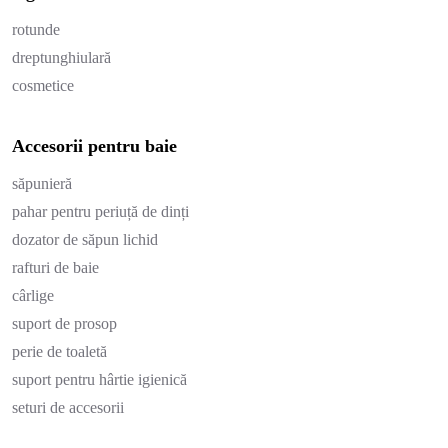
rotunde
dreptunghiulară
cosmetice
Accesorii pentru baie
săpunieră
pahar pentru periuță de dinți
dozator de săpun lichid
rafturi de baie
cârlige
suport de prosop
perie de toaletă
suport pentru hârtie igienică
seturi de accesorii