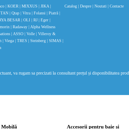
nco
| KOER
| MIXXUS
| JIKA
|
Catalog
| Despre
| Noutati
| Contacte
STAN
| Qtap
| Vitra
| Folansi
| Piatră
|
RYA BESAR
| OLI
| RJ
| Eger
|
morin
| Radaway
| Alpha Wellness
sations
| ASSO
| Volle
| Villeroy &
ch
| Viega
| TRES
| Steinberg
| SIMAS
|
a
uant, va rugam sa precizati la consultant prețul și disponibilitatea prod
Mobilă
Accesorii pentru baie și