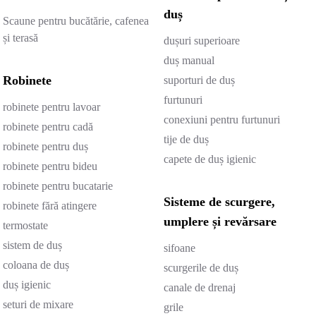
duș
Scaune pentru bucătărie, cafenea
și terasă
dușuri superioare
duș manual
Robinete
suporturi de duș
furtunuri
robinete pentru lavoar
conexiuni pentru furtunuri
robinete pentru cadă
tije de duș
robinete pentru duș
capete de duș igienic
robinete pentru bideu
robinete pentru bucatarie
Sisteme de scurgere,
robinete fără atingere
umplere și revărsare
termostate
sistem de duș
sifoane
coloana de duș
scurgerile de duș
duș igienic
canale de drenaj
seturi de mixare
grile