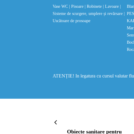
Vase WC
| Pisoare
| Robinete
| Lavoare
|
Bla
Sisteme de scurgere, umplere și revărsare
|
PE
Uscătoare de prosoape
KA
Mar
Sen
Bo
Roc
ATENȚIE! In legatura cu cursul valutar fluct
Obiecte sanitare pentru