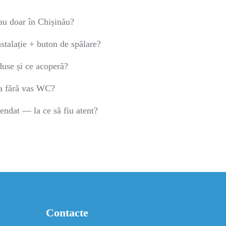
au doar în Chișinău?
stalație + buton de spălare?
duse și ce acoperă?
ia fără vas WC?
ndat — la ce să fiu atent?
Contacte