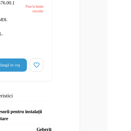
476.00.1
Pina la limita
stocului
MDL
L
augă in coş
ristici
sorii pentru instalații
itare
Geberit