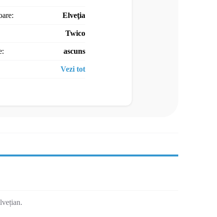
oare:
Elveţia
Twico
e:
ascuns
Vezi tot
lvețian.