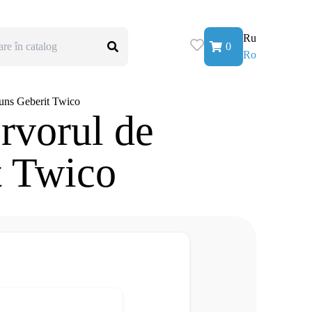
Ru
0
Ro
cuns Geberit Twico
ervorul de
t Twico