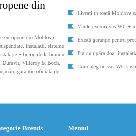
uropene din
Livrați în toată Moldova s
Vindeți seturi vas WC + in
e europene din Moldova.
Există garanție pentru pro
spendate, instalații, sisteme
Pot cumpăra doar instalaț
stalație + buton de la branduri
Duravit, Villeroy & Boch,
Cum aleg un vas WC suspe
ișinău, garanție oficială de
tegorie Brends
Meniul