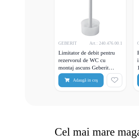
GEBERIT
Art.: 240.476.00.1
Limitator de debit pentru
rezervorul de WC cu
montaj ascuns Geberit
Twico
Adaugă in coş
Cel mai mare maga