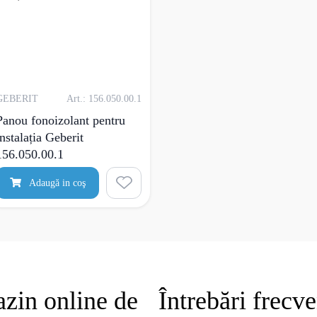
GEBERIT
Art.: 156.050.00.1
Panou fonoizolant pentru
instalația Geberit
156.050.00.1
Adaugă in coş
zin online de
Întrebări frecv