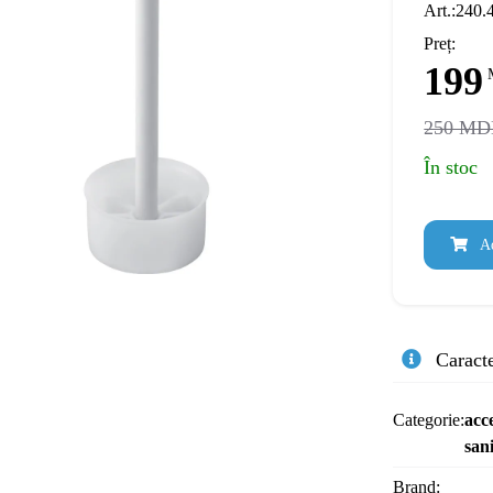
Art.:240.
Preț:
199
250 MD
În stoc
Ad
Caracte
Categorie:
acce
san
Brand: