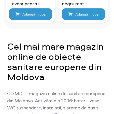
Lavoar pentru
negru mat
montaj pe blat
Adaugă in coş
Adaugă in coş
ASTRA 53 × 31 cm
ceramica culoare
alba
Cel mai mare magazin
online de obiecte
sanitare europene din
Moldova
CD.MD — magazin online de sanitare europene
din Moldova. Activăm din 2006: baterii, vase
WC suspendate, instalații, sisteme de duș și