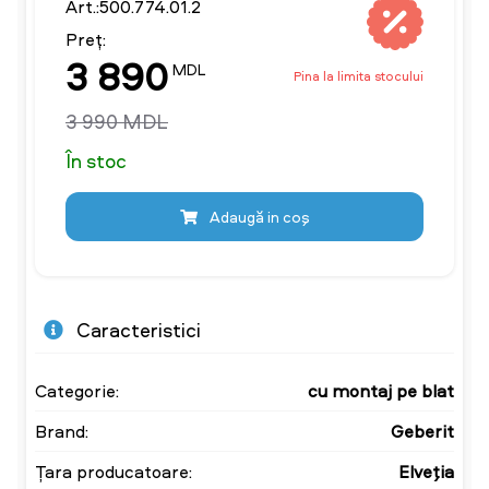
Art.:500.774.01.2
Preț:
3 890
MDL
Pina la limita stocului
3 990 MDL
În stoc
Adaugă in coş
Caracteristici
Categorie:
cu montaj pe blat
Brand:
Geberit
Țara producatoare:
Elveţia