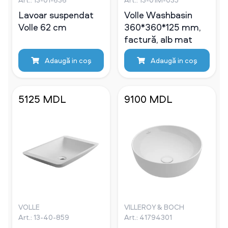
Lavoar suspendat
Volle Washbasin
Volle 62 cm
360*360*125 mm,
factură, alb mat
Adaugă in coş
Adaugă in coş
5125 MDL
9100 MDL
VOLLE
VILLEROY & BOCH
Art.: 13-40-859
Art.: 41794301