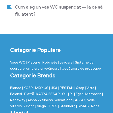
Cum aleg un vas WC suspendat — la ce să
fiu atent?
Categorie Populare
Vase WC
| Pisoare
| Robinete
| Lavoare
| Sisteme de
scurgere, umplere și revărsare
| Uscătoare de prosoape
Categorie Brends
Blanco
| KOER
| MIXXUS
| JIKA
| PESTAN
| Qtap
| Vitra
|
Folansi
| Piatră
| KARYA BESAR
| OLI
| RJ
| Eger
| Marmorin
|
Radaway
| Alpha Wellness Sensations
| ASSO
| Volle
|
Villeroy & Boch
| Viega
| TRES
| Steinberg
| SIMAS
| Roca