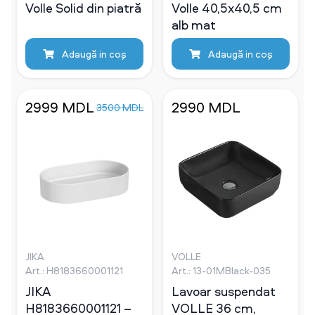
Volle Solid din piatră
Volle 40,5x40,5 cm
alb mat
Adaugă in coş
Adaugă in coş
2999 MDL
2990 MDL
3500 MDL
JIKA
VOLLE
Art.: H8183660001121
Art.: 13-01MBlack-035
JIKA
Lavoar suspendat
H8183660001121 –
VOLLE 36 cm,