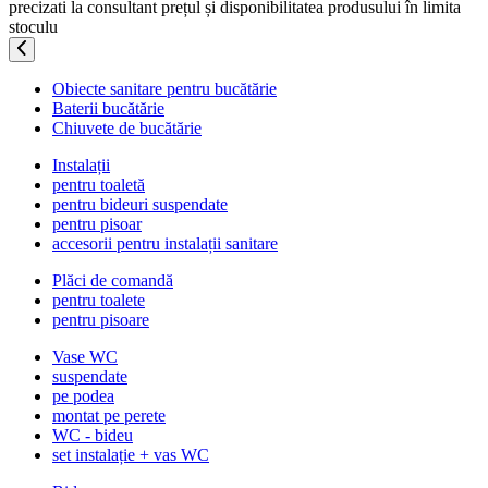
precizati la consultant prețul și disponibilitatea produsului în limita
stoculu
Obiecte sanitare pentru bucătărie
Baterii bucătărie
Chiuvete de bucătărie
Instalații
pentru toaletă
pentru bideuri suspendate
pentru pisoar
accesorii pentru instalații sanitare
Plăci de comandă
pentru toalete
pentru pisoare
Vase WC
suspendate
pe podea
montat pe perete
WC - bideu
set instalație + vas WC