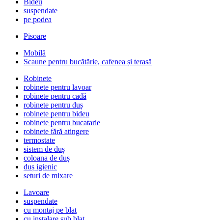
Bideu
suspendate
pe podea
Pisoare
Mobilă
Scaune pentru bucătărie, cafenea și terasă
Robinete
robinete pentru lavoar
robinete pentru cadă
robinete pentru duș
robinete pentru bideu
robinete pentru bucatarie
robinete fără atingere
termostate
sistem de duș
coloana de duș
duș igienic
seturi de mixare
Lavoare
suspendate
cu montaj pe blat
cu instalare sub blat