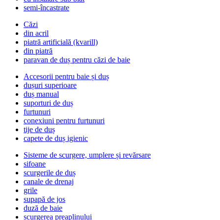
semi-încastrate
Căzi
din acril
piatră artificială (kvarill)
din piatră
paravan de duș pentru căzi de baie
Accesorii pentru baie și duș
dușuri superioare
duș manual
suporturi de duș
furtunuri
conexiuni pentru furtunuri
tije de duș
capete de duș igienic
Sisteme de scurgere, umplere și revărsare
sifoane
scurgerile de duș
canale de drenaj
grile
supapă de jos
duză de baie
scurgerea preaplinului