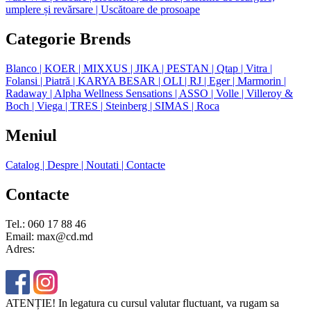
umplere și revărsare
| Uscătoare de prosoape
Categorie Brends
Blanco
| KOER
| MIXXUS
| JIKA
| PESTAN
| Qtap
| Vitra
|
Folansi
| Piatră
| KARYA BESAR
| OLI
| RJ
| Eger
| Marmorin
|
Radaway
| Alpha Wellness Sensations
| ASSO
| Volle
| Villeroy &
Boch
| Viega
| TRES
| Steinberg
| SIMAS
| Roca
Meniul
Catalog
| Despre
| Noutati
| Contacte
Contacte
Tel.: 060 17 88 46
Email: max@cd.md
Adres:
ATENȚIE! In legatura cu cursul valutar fluctuant, va rugam sa