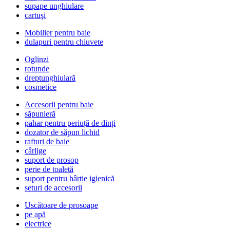
supape unghiulare
cartuşi
Mobilier pentru baie
dulapuri pentru chiuvete
Oglinzi
rotunde
dreptunghiulară
cosmetice
Accesorii pentru baie
săpunieră
pahar pentru periuță de dinți
dozator de săpun lichid
rafturi de baie
cârlige
suport de prosop
perie de toaletă
suport pentru hârtie igienică
seturi de accesorii
Uscătoare de prosoape
pe apă
electrice