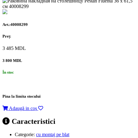
Art.:40008299
Preț:
3 485
MDL
3 800 MDL
În stoc
Pina la limita stocului
Adaugă in coş
Caracteristici
Categorie:
cu montaj pe blat