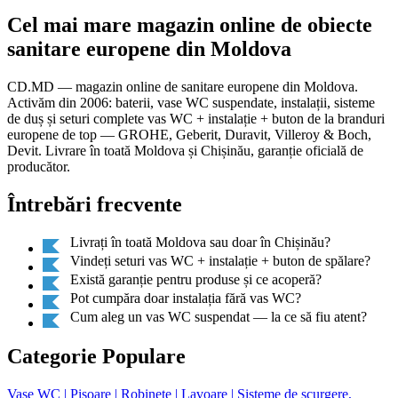
Cel mai mare magazin online de obiecte
sanitare europene din Moldova
CD.MD — magazin online de sanitare europene din Moldova.
Activăm din 2006: baterii, vase WC suspendate, instalații, sisteme
de duș și seturi complete vas WC + instalație + buton de la branduri
europene de top — GROHE, Geberit, Duravit, Villeroy & Boch,
Devit. Livrare în toată Moldova și Chișinău, garanție oficială de
producător.
Întrebări frecvente
Livrați în toată Moldova sau doar în Chișinău?
Vindeți seturi vas WC + instalație + buton de spălare?
Există garanție pentru produse și ce acoperă?
Pot cumpăra doar instalația fără vas WC?
Cum aleg un vas WC suspendat — la ce să fiu atent?
Categorie Populare
Vase WC
| Pisoare
| Robinete
| Lavoare
| Sisteme de scurgere,