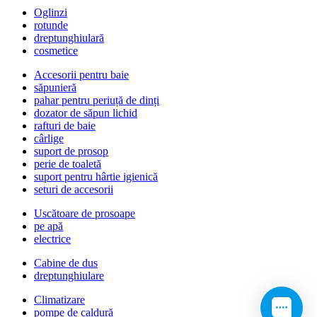
Oglinzi
rotunde
dreptunghiulară
cosmetice
Accesorii pentru baie
săpunieră
pahar pentru periuță de dinți
dozator de săpun lichid
rafturi de baie
cârlige
suport de prosop
perie de toaletă
suport pentru hârtie igienică
seturi de accesorii
Uscătoare de prosoape
pe apă
electrice
Cabine de dus
dreptunghiulare
Climatizare
pompe de caldură