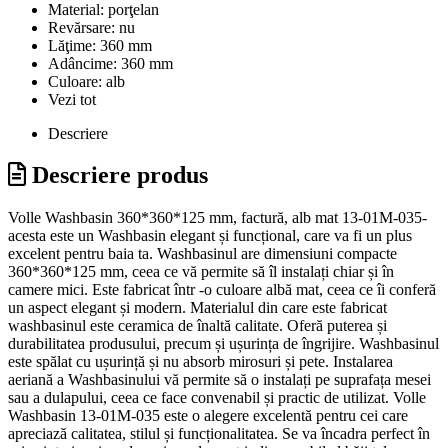
Material:
porţelan
Revărsare:
nu
Lăţime:
360 mm
Adâncime:
360 mm
Culoare:
alb
Vezi tot
Descriere
Descriere produs
Volle Washbasin 360*360*125 mm, factură, alb mat 13-01M-035-
acesta este un Washbasin elegant și funcțional, care va fi un plus
excelent pentru baia ta. Washbasinul are dimensiuni compacte
360*360*125 mm, ceea ce vă permite să îl instalați chiar și în
camere mici. Este fabricat într -o culoare albă mat, ceea ce îi conferă
un aspect elegant și modern. Materialul din care este fabricat
washbasinul este ceramica de înaltă calitate. Oferă puterea și
durabilitatea produsului, precum și ușurința de îngrijire. Washbasinul
este spălat cu ușurință și nu absorb mirosuri și pete. Instalarea
aeriană a Washbasinului vă permite să o instalați pe suprafața mesei
sau a dulapului, ceea ce face convenabil și practic de utilizat. Volle
Washbasin 13-01M-035 este o alegere excelentă pentru cei care
apreciază calitatea, stilul și funcționalitatea. Se va încadra perfect în