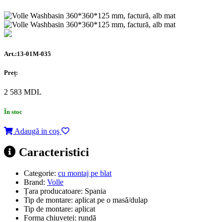
Art.:13-01M-035
Preț:
2 583
MDL
În stoc
Adaugă in coş
Caracteristici
Categorie:
cu montaj pe blat
Brand:
Volle
Țara producatoare:
Spania
Tip de montare:
aplicat pe o masă/dulap
Tip de montare:
aplicat
Forma chiuvetei:
rundă