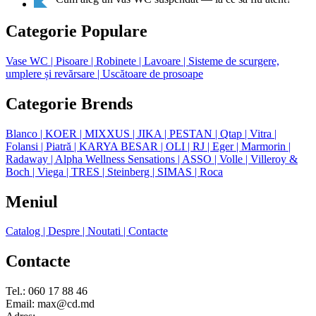
Categorie Populare
Vase WC
| Pisoare
| Robinete
| Lavoare
| Sisteme de scurgere,
umplere și revărsare
| Uscătoare de prosoape
Categorie Brends
Blanco
| KOER
| MIXXUS
| JIKA
| PESTAN
| Qtap
| Vitra
|
Folansi
| Piatră
| KARYA BESAR
| OLI
| RJ
| Eger
| Marmorin
|
Radaway
| Alpha Wellness Sensations
| ASSO
| Volle
| Villeroy &
Boch
| Viega
| TRES
| Steinberg
| SIMAS
| Roca
Meniul
Catalog
| Despre
| Noutati
| Contacte
Contacte
Tel.: 060 17 88 46
Email: max@cd.md