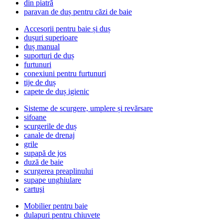
din piatră
paravan de duș pentru căzi de baie
Accesorii pentru baie și duș
dușuri superioare
duș manual
suporturi de duș
furtunuri
conexiuni pentru furtunuri
tije de duș
capete de duș igienic
Sisteme de scurgere, umplere și revărsare
sifoane
scurgerile de duș
canale de drenaj
grile
supapă de jos
duză de baie
scurgerea preaplinului
supape unghiulare
cartuşi
Mobilier pentru baie
dulapuri pentru chiuvete