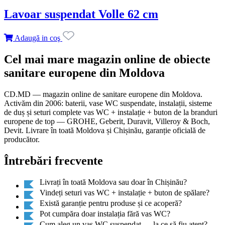
Lavoar suspendat Volle 62 cm
Adaugă in coş
Cel mai mare magazin online de obiecte
sanitare europene din Moldova
CD.MD — magazin online de sanitare europene din Moldova.
Activăm din 2006: baterii, vase WC suspendate, instalații, sisteme
de duș și seturi complete vas WC + instalație + buton de la branduri
europene de top — GROHE, Geberit, Duravit, Villeroy & Boch,
Devit. Livrare în toată Moldova și Chișinău, garanție oficială de
producător.
Întrebări frecvente
Livrați în toată Moldova sau doar în Chișinău?
Vindeți seturi vas WC + instalație + buton de spălare?
Există garanție pentru produse și ce acoperă?
Pot cumpăra doar instalația fără vas WC?
Cum aleg un vas WC suspendat — la ce să fiu atent?