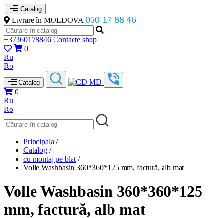
Catalog
060 17 88 46
Livrare în MOLDOVA
+37360178846
Contacte shop
0
Ru
Ro
Catalog
0
Ru
Ro
Principala
/
Catalog
/
cu montaj pe blat
/
Volle Washbasin 360*360*125 mm, factură, alb mat
Volle Washbasin 360*360*125
mm, factură, alb mat