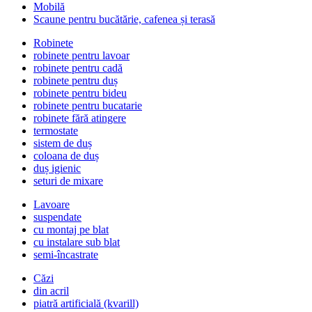
Mobilă
Scaune pentru bucătărie, cafenea și terasă
Robinete
robinete pentru lavoar
robinete pentru cadă
robinete pentru duș
robinete pentru bideu
robinete pentru bucatarie
robinete fără atingere
termostate
sistem de duș
coloana de duș
duș igienic
seturi de mixare
Lavoare
suspendate
cu montaj pe blat
cu instalare sub blat
semi-încastrate
Căzi
din acril
piatră artificială (kvarill)