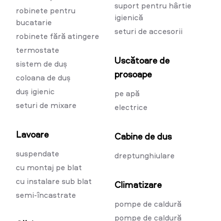
suport pentru hârtie
robinete pentru
igienică
bucatarie
seturi de accesorii
robinete fără atingere
termostate
Uscătoare de
sistem de duș
prosoape
coloana de duș
duș igienic
pe apă
seturi de mixare
electrice
Lavoare
Cabine de dus
suspendate
dreptunghiulare
cu montaj pe blat
cu instalare sub blat
Climatizare
semi-încastrate
pompe de caldură
pompe de caldură