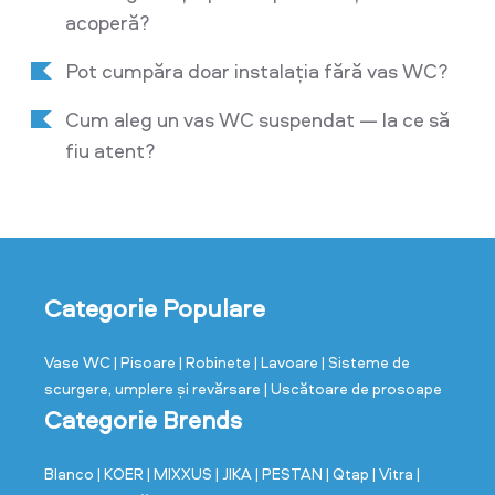
acoperă?
Pot cumpăra doar instalația fără vas WC?
Cum aleg un vas WC suspendat — la ce să
fiu atent?
Categorie Populare
Vase WC
| Pisoare
| Robinete
| Lavoare
| Sisteme de
scurgere, umplere și revărsare
| Uscătoare de prosoape
Categorie Brends
Blanco
| KOER
| MIXXUS
| JIKA
| PESTAN
| Qtap
| Vitra
|