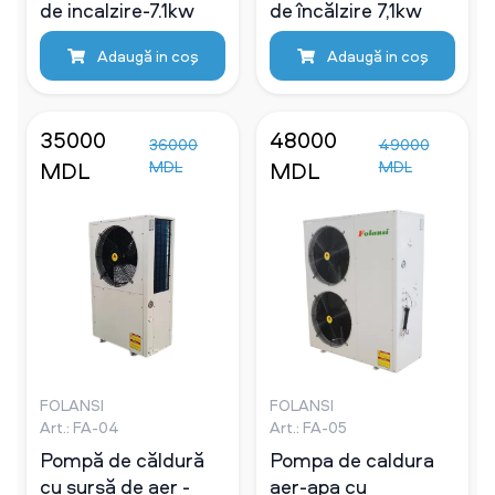
de incalzire-7.1kw
de încălzire 7,1kw
Adaugă in coş
Adaugă in coş
35000
48000
36000
49000
MDL
MDL
MDL
MDL
FOLANSI
FOLANSI
Art.: FA-04
Art.: FA-05
Pompă de căldură
Pompa de caldura
cu sursă de aer -
aer-apa cu