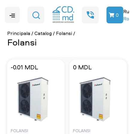
Ru
0
Ro
Principala
/
Catalog
/
Folansi
/
Folansi
-0.01 MDL
0 MDL
FOLANSI
FOLANSI