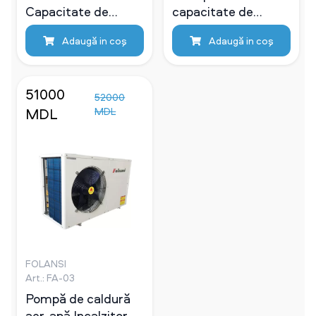
Capacitate de
capacitate de
încălzire 11kw
incalzire de 19KW
Adaugă in coş
Adaugă in coş
51000
52000
MDL
MDL
FOLANSI
Art.: FA-03
Pompă de caldură
aer-apă Incalzitor