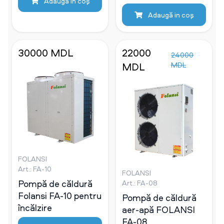
Adaugă in coş
Adaugă in coş
30000 MDL
22000
24000
MDL
MDL
FOLANSI
Art.: FA-10
FOLANSI
Pompă de căldură
Art.: FA-08
Folansi FA-10 pentru
Pompă de căldură
încălzire
aer-apă FOLANSI
FA-08