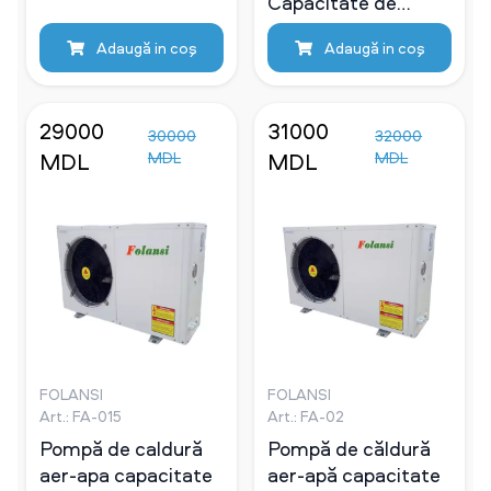
Capacitate de
încălzire 15kw
Adaugă in coş
Adaugă in coş
29000
31000
30000
32000
MDL
MDL
MDL
MDL
FOLANSI
FOLANSI
Art.: FA-015
Art.: FA-02
Pompă de caldură
Pompă de căldură
aer-apa capacitate
aer-apă сapacitate