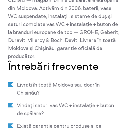
CD.MD — magazin online de sanitare europene
din Moldova. Activăm din 2006: baterii, vase
WC suspendate, instalații, sisteme de duș și
seturi complete vas WC + instalație + buton de
la branduri europene de top — GROHE, Geberit,
Duravit, Villeroy & Boch, Devit. Livrare în toată
Moldova și Chișinău, garanție oficială de
producător.
Întrebări frecvente
Livrați în toată Moldova sau doar în
Chișinău?
Vindeți seturi vas WC + instalație + buton
de spălare?
Există garanție pentru produse și ce