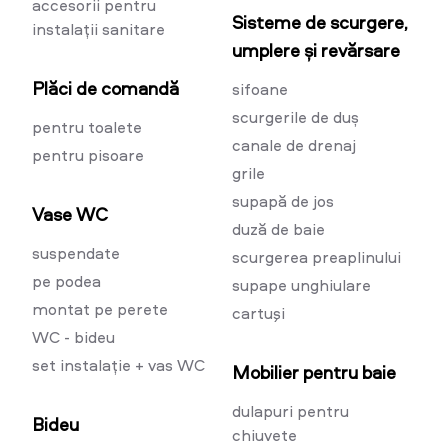
accesorii pentru
Sisteme de scurgere,
instalații sanitare
umplere și revărsare
Plăci de comandă
sifoane
scurgerile de duș
pentru toalete
canale de drenaj
pentru pisoare
grile
supapă de jos
Vase WC
duză de baie
suspendate
scurgerea preaplinului
pe podea
supape unghiulare
montat pe perete
cartuşi
WC - bideu
set instalație + vas WC
Mobilier pentru baie
dulapuri pentru
Bideu
chiuvete