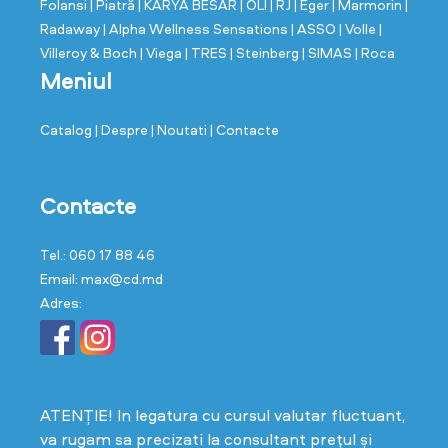
Folansi
| Piatră
| KARYA BESAR
| OLI
| RJ
| Eger
| Marmorin
|
Radaway
| Alpha Wellness Sensations
| ASSO
| Volle
|
Villeroy & Boch
| Viega
| TRES
| Steinberg
| SIMAS
| Roca
Meniul
Catalog
| Despre
| Noutati
| Contacte
Contacte
Tel.: 060 17 88 46
Email: max@cd.md
Adres:
ATENȚIE! In legatura cu cursul valutar fluctuant,
va rugam sa precizati la consultant prețul și