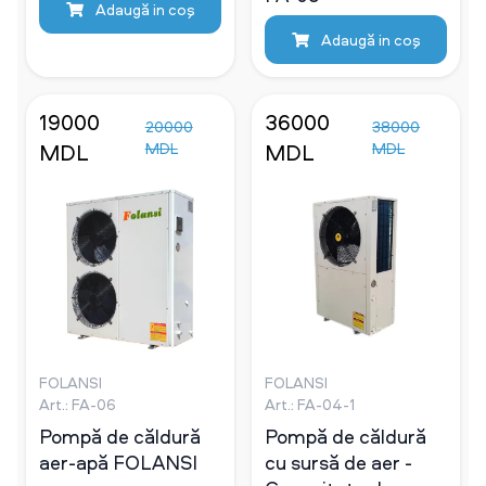
Adaugă in coş
Adaugă in coş
19000
36000
20000
38000
MDL
MDL
MDL
MDL
FOLANSI
FOLANSI
Art.: FA-06
Art.: FA-04-1
Pompă de căldură
Pompă de căldură
aer-apă FOLANSI
cu sursă de aer -