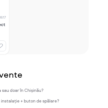
 1617
ect
cvente
a sau doar în Chișinău?
 instalație + buton de spălare?