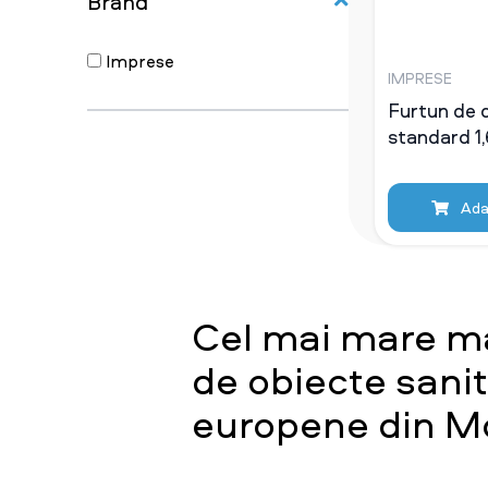
Brand
Imprese
IMPRESE
Furtun de d
standard 1
Ada
Cel mai mare m
de obiecte sani
europene din M