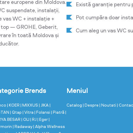
tare europene din Moldova.
Există garanție pentru 
C suspendate, instalații,
Pot cumpăra doar insta
e vas WC + instalație +
e top — GROHE, Geberit,
Cum aleg un vas WC sus
ivrare în toată Moldova și
oducător.
tegorie Brends
Meniul
nco
| KOER
| MIXXUS
| JIKA
|
Catalog
| Despre
| Noutati
| Conta
STAN
| Qtap
| Vitra
| Folansi
| Piatră
|
RYA BESAR
| OLI
| RJ
| Eger
|
rmorin
| Radaway
| Alpha Wellness