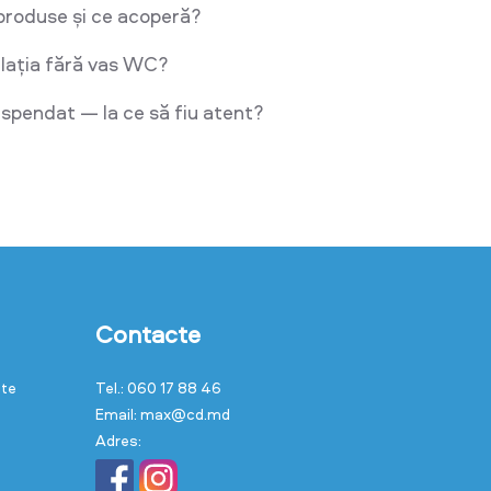
produse și ce acoperă?
lația fără vas WC?
pendat — la ce să fiu atent?
Contacte
cte
Tel.: 060 17 88 46
Email: max@cd.md
Adres: