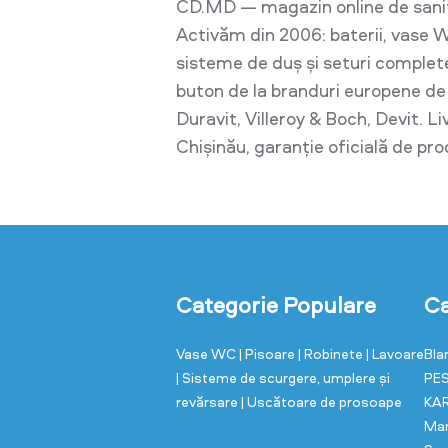
CD.MD — magazin online de sani
Activăm din 2006: baterii, vase W
sisteme de duș și seturi complet
buton de la branduri europene d
Duravit, Villeroy & Boch, Devit. L
Chișinău, garanție oficială de pr
Categorie Populare
Ca
Vase WC
| Pisoare
| Robinete
| Lavoare
Bla
| Sisteme de scurgere, umplere și
PE
revărsare
| Uscătoare de prosoape
KA
Ma