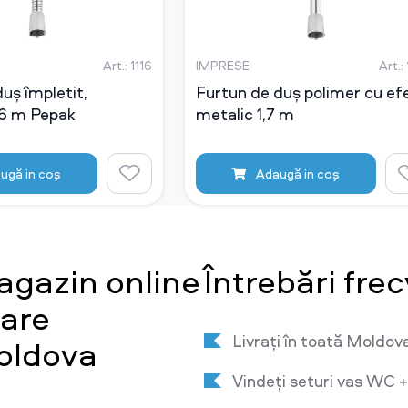
Art.: 1116
IMPRESE
Art.:
uș împletit,
Furtun de duș polimer cu ef
,6 m Pepak
metalic 1,7 m
ugă in coş
Adaugă in coş
agazin online
Întrebări fre
tare
Livrați în toată Moldov
oldova
Vindeți seturi vas WC +