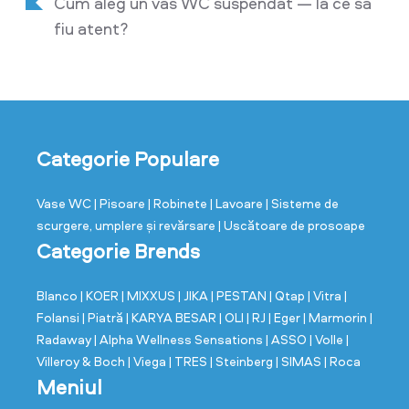
Cum aleg un vas WC suspendat — la ce să
fiu atent?
Categorie Populare
Vase WC
| Pisoare
| Robinete
| Lavoare
| Sisteme de
scurgere, umplere și revărsare
| Uscătoare de prosoape
Categorie Brends
Blanco
| KOER
| MIXXUS
| JIKA
| PESTAN
| Qtap
| Vitra
|
Folansi
| Piatră
| KARYA BESAR
| OLI
| RJ
| Eger
| Marmorin
|
Radaway
| Alpha Wellness Sensations
| ASSO
| Volle
|
Villeroy & Boch
| Viega
| TRES
| Steinberg
| SIMAS
| Roca
Meniul