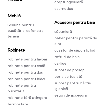
dreptunghiulară
cosmetice
Mobilă
Accesorii pentru baie
Scaune pentru
bucătărie, cafenea și
săpunieră
terasă
pahar pentru periuță de
dinți
Robinete
dozator de săpun lichid
rafturi de baie
robinete pentru lavoar
cârlige
robinete pentru cadă
suport de prosop
robinete pentru duș
perie de toaletă
robinete pentru bideu
suport pentru hârtie
robinete pentru
igienică
bucatarie
seturi de accesorii
robinete fără atingere
termostate