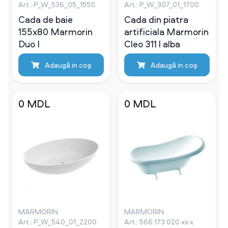
Art.: P_W_536_05_1550
Art.: P_W_307_01_1700
Cada de baie
Cada din piatra
155х80 Marmorin
artificiala Marmorin
Duo I
Cleo 311 l alba
Adaugă in coş
Adaugă in coş
0 MDL
0 MDL
MARMORIN
MARMORIN
Art.: P_W_540_01_2200
Art.: 566 173 020 xx x