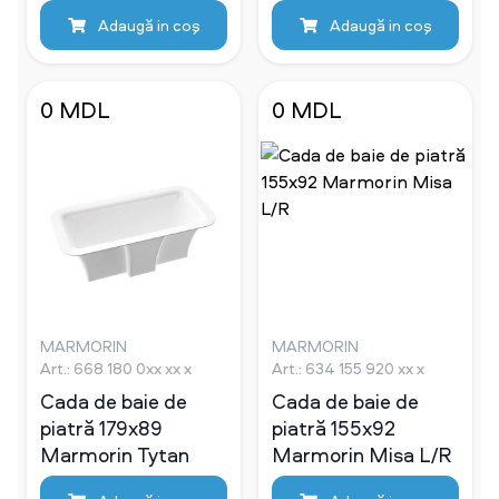
Adaugă in coş
Adaugă in coş
0 MDL
0 MDL
MARMORIN
MARMORIN
Art.: 668 180 0xx xx x
Art.: 634 155 920 хх х
Cada de baie de
Cada de baie de
piatră 179х89
piatră 155х92
Marmorin Tytan
Marmorin Misa L/R