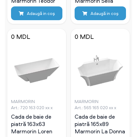
Marmorin Teodor
Marmorin Selia
Adaugă in coş
Adaugă in coş
0 MDL
0 MDL
MARMORIN
MARMORIN
Art.: 720 163 020 xx x
Art.: 565 165 020 xx x
Cada de baie de
Cada de baie de
piatră 163х63
piatră 165х89
Marmorin Loren
Marmorin La Donna