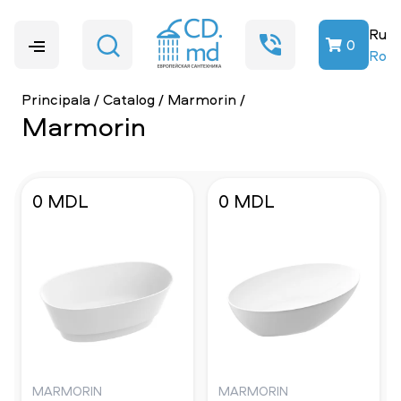
Ru
0
Ro
Principala
/
Catalog
/
Marmorin
/
Marmorin
0 MDL
0 MDL
MARMORIN
MARMORIN