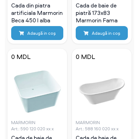
Cada din piatra
Cada de baie de
artificiala Marmorin
piatră 173х83
Beca 450 l alba
Marmorin Fama
Adaugă in coş
Adaugă in coş
0 MDL
0 MDL
MARMORIN
MARMORIN
Art.: 590 120 020 xx x
Art.: 588 160 020 xx x
Cada de baie de
Cada de baie de