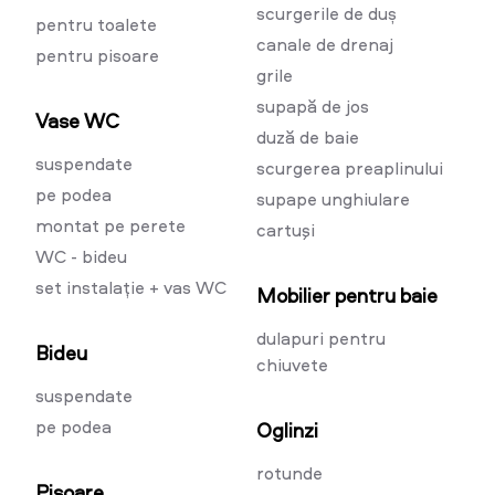
scurgerile de duș
pentru toalete
canale de drenaj
pentru pisoare
grile
supapă de jos
Vase WC
duză de baie
suspendate
scurgerea preaplinului
pe podea
supape unghiulare
montat pe perete
cartuşi
WC - bideu
set instalație + vas WC
Mobilier pentru baie
dulapuri pentru
Bideu
chiuvete
suspendate
pe podea
Oglinzi
rotunde
Pisoare