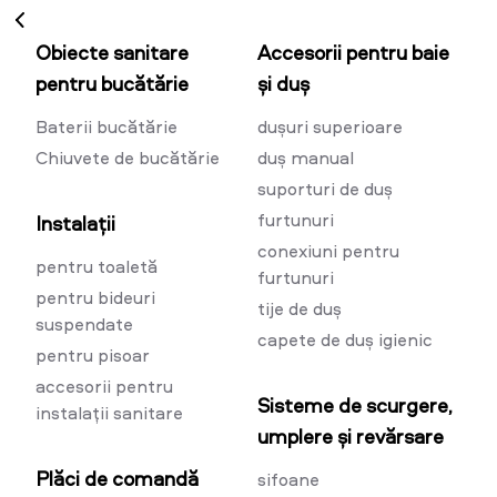
Obiecte sanitare
Accesorii pentru baie
pentru bucătărie
și duș
Baterii bucătărie
dușuri superioare
Chiuvete de bucătărie
duș manual
suporturi de duș
furtunuri
Instalații
conexiuni pentru
pentru toaletă
furtunuri
pentru bideuri
tije de duș
suspendate
capete de duș igienic
pentru pisoar
accesorii pentru
Sisteme de scurgere,
instalații sanitare
umplere și revărsare
Plăci de comandă
sifoane