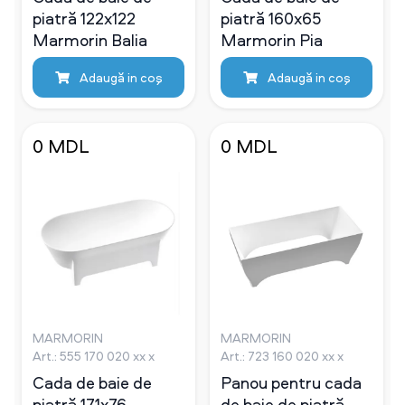
piatră 122х122
piatră 160х65
Marmorin Balia
Marmorin Pia
Adaugă in coş
Adaugă in coş
0 MDL
0 MDL
MARMORIN
MARMORIN
Art.: 555 170 020 xx x
Art.: 723 160 020 xx x
Cada de baie de
Panou pentru cada
piatră 171х76
de baie de piatră