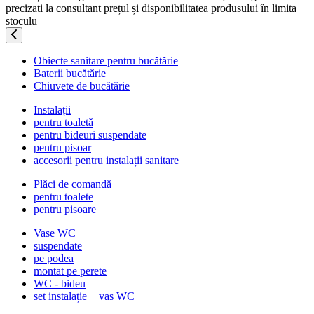
precizati la consultant prețul și disponibilitatea produsului în limita
stoculu
Obiecte sanitare pentru bucătărie
Baterii bucătărie
Chiuvete de bucătărie
Instalații
pentru toaletă
pentru bideuri suspendate
pentru pisoar
accesorii pentru instalații sanitare
Plăci de comandă
pentru toalete
pentru pisoare
Vase WC
suspendate
pe podea
montat pe perete
WC - bideu
set instalație + vas WC