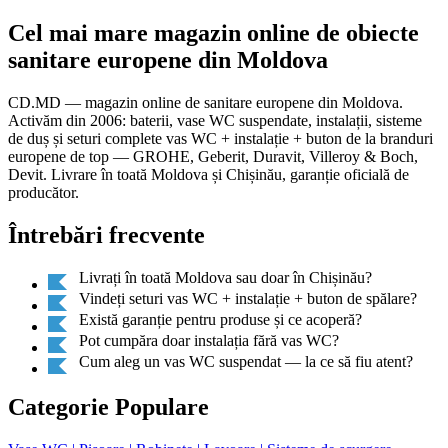
Cel mai mare magazin online de obiecte
sanitare europene din Moldova
CD.MD — magazin online de sanitare europene din Moldova.
Activăm din 2006: baterii, vase WC suspendate, instalații, sisteme
de duș și seturi complete vas WC + instalație + buton de la branduri
europene de top — GROHE, Geberit, Duravit, Villeroy & Boch,
Devit. Livrare în toată Moldova și Chișinău, garanție oficială de
producător.
Întrebări frecvente
Livrați în toată Moldova sau doar în Chișinău?
Vindeți seturi vas WC + instalație + buton de spălare?
Există garanție pentru produse și ce acoperă?
Pot cumpăra doar instalația fără vas WC?
Cum aleg un vas WC suspendat — la ce să fiu atent?
Categorie Populare