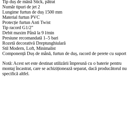
Tip duș de mână Stick, pătrat
Număr tipuri de jet 2
Lungime furtun de duș 1500 mm
Material furtun PVC
Protecție furtun Anti Twist
Tip racord G1/2"
Debit maxim Până la 9 l/min
Presiune recomandată 1–5 bari
Rozetă decorativă Dreptunghiulară
Stil Modern, Loft, Minimalist
Componență Duș de mână, furtun de duș, racord de perete cu suport
Notă: Acest set este destinat utilizării împreună cu o baterie pentru
montaj încastrat, care se achiziționează separat, dacă producătorul nu
specifică altfel.