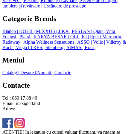
Vase WC
| Pisoare
| Robinete
| Lavoare
| Sisteme de scurgere,
umplere și revărsare
| Uscătoare de prosoape
Categorie Brends
Blanco
| KOER
| MIXXUS
| JIKA
| PESTAN
| Qtap
| Vitra
|
Folansi
| Piatră
| KARYA BESAR
| OLI
| RJ
| Eger
| Marmorin
|
Radaway
| Alpha Wellness Sensations
| ASSO
| Volle
| Villeroy &
Boch
| Viega
| TRES
| Steinberg
| SIMAS
| Roca
Meniul
Catalog
| Despre
| Noutati
| Contacte
Contacte
Tel.: 060 17 88 46
Email: max@cd.md
Adres:
ATENȚIE! In legatura cu cursul valutar fluctuant, va rugam sa