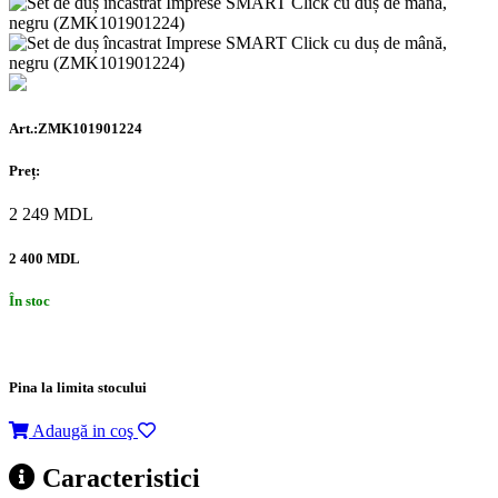
Art.:ZMK101901224
Preț:
2 249
MDL
2 400 MDL
În stoc
Pina la limita stocului
Adaugă in coş
Caracteristici