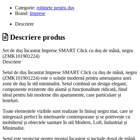
Categorie:
robinete pentru duș
Brand:
Imprese
Descriere
Descriere produs
Set de duș încastrat Imprese SMART Click cu duș de mână, negru
(ZMK101901224)
Descriere
Setul de duș încastrat Imprese SMART Click cu duș de mână, negru
(ZMK101901224) este o soluție modernă pentru amenajarea unei
zone de duș în stil minimalist. Setul combină un design elegant,
componente rezistente din alamă și funcționalitate ridicată, fiind
ideal pentru băi moderne din apartamente, case particulare și
hoteluri.
Toate elementele vizibile sunt realizate în finisaj negru mat, care se
integrează perfect în interioarele contemporane și se potrivește cu
mobilierul și obiectele sanitare în stil Modern, Loft, Industrial și
Minimalist.
Setul este proiectat pentru montaj încastrat și include dușul de mână,