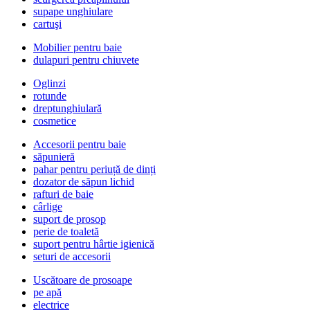
supape unghiulare
cartuşi
Mobilier pentru baie
dulapuri pentru chiuvete
Oglinzi
rotunde
dreptunghiulară
cosmetice
Accesorii pentru baie
săpunieră
pahar pentru periuță de dinți
dozator de săpun lichid
rafturi de baie
cârlige
suport de prosop
perie de toaletă
suport pentru hârtie igienică
seturi de accesorii
Uscătoare de prosoape
pe apă
electrice