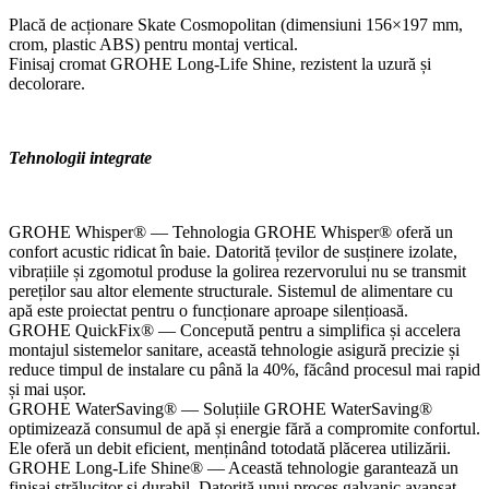
Placă de acționare Skate Cosmopolitan (dimensiuni 156×197 mm,
crom, plastic ABS) pentru montaj vertical.
Finisaj cromat GROHE Long-Life Shine, rezistent la uzură și
decolorare.
Tehnologii integrate
GROHE Whisper® — Tehnologia GROHE Whisper® oferă un
confort acustic ridicat în baie. Datorită țevilor de susținere izolate,
vibrațiile și zgomotul produse la golirea rezervorului nu se transmit
pereților sau altor elemente structurale. Sistemul de alimentare cu
apă este proiectat pentru o funcționare aproape silențioasă.
GROHE QuickFix® — Concepută pentru a simplifica și accelera
montajul sistemelor sanitare, această tehnologie asigură precizie și
reduce timpul de instalare cu până la 40%, făcând procesul mai rapid
și mai ușor.
GROHE WaterSaving® — Soluțiile GROHE WaterSaving®
optimizează consumul de apă și energie fără a compromite confortul.
Ele oferă un debit eficient, menținând totodată plăcerea utilizării.
GROHE Long-Life Shine® — Această tehnologie garantează un
finisaj strălucitor și durabil. Datorită unui proces galvanic avansat,