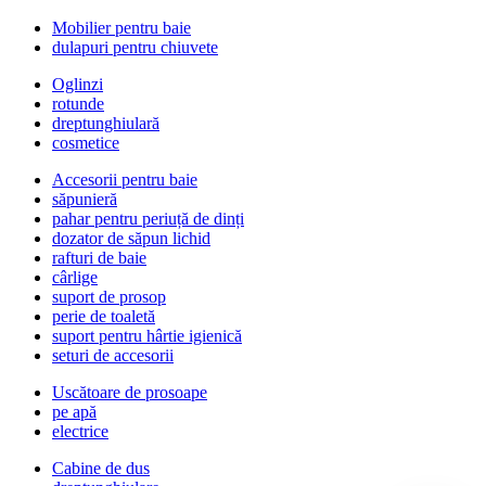
Mobilier pentru baie
dulapuri pentru chiuvete
Oglinzi
rotunde
dreptunghiulară
cosmetice
Accesorii pentru baie
săpunieră
pahar pentru periuță de dinți
dozator de săpun lichid
rafturi de baie
cârlige
suport de prosop
perie de toaletă
suport pentru hârtie igienică
seturi de accesorii
Uscătoare de prosoape
pe apă
electrice
Cabine de dus