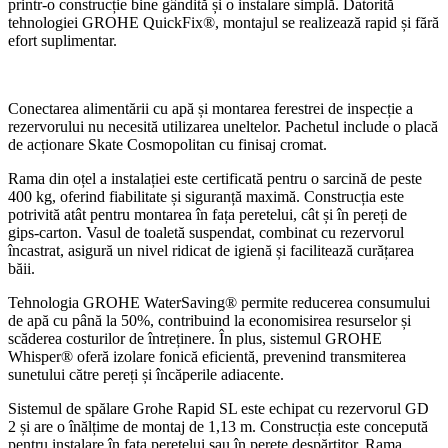
printr-o construcție bine gândită și o instalare simplă. Datorită
tehnologiei GROHE QuickFix®, montajul se realizează rapid și fără
efort suplimentar.
Conectarea alimentării cu apă și montarea ferestrei de inspecție a
rezervorului nu necesită utilizarea uneltelor. Pachetul include o placă
de acționare Skate Cosmopolitan cu finisaj cromat.
Rama din oțel a instalației este certificată pentru o sarcină de peste
400 kg, oferind fiabilitate și siguranță maximă. Construcția este
potrivită atât pentru montarea în fața peretelui, cât și în pereți de
gips-carton. Vasul de toaletă suspendat, combinat cu rezervorul
încastrat, asigură un nivel ridicat de igienă și facilitează curățarea
băii.
Tehnologia GROHE WaterSaving® permite reducerea consumului
de apă cu până la 50%, contribuind la economisirea resurselor și
scăderea costurilor de întreținere. În plus, sistemul GROHE
Whisper® oferă izolare fonică eficientă, prevenind transmiterea
sunetului către pereți și încăperile adiacente.
Sistemul de spălare Grohe Rapid SL este echipat cu rezervorul GD
2 și are o înălțime de montaj de 1,13 m. Construcția este concepută
pentru instalare în fața peretelui sau în perete despărțitor. Rama