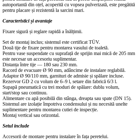
autoportantă din oțel, acoperită cu vopsea pulverizată, este pregătită
pentru placare și rezistentă la sarcini mari.
Caracteristici și avantaje
Fixare sigură și reglare rapidă a înălțimii.
Set de montaj inclus; sistemul este certificat TÜV.
Două tije de fixare pentru montarea vasului de toaletă.
Pentru vase suspendate cu suprafață de sprijin mai mică de 205 mm
este necesar un accesoriu suplimentar.
Distanța între tije — 180 sau 230 mm.
Racord de evacuare Ø 90 mm, adâncime de instalare reglabilă.
Adaptor Ø 90/110 mm, garnituri de admisie și spălare incluse.
Rezervor GD 2 cu volum de 6–9 l, setare din fabrică 6/3 l.
Supapă pneumatică cu trei moduri de spălare: dublu volum,
start/stop sau continuu.
Alimentare cu apă posibilă din stânga, dreapta sau spate (DN 15).
Sistemul are izolație împotriva condensului și nu necesită unelte
suplimentare pentru montarea cutiei de inspecție.
Montaj vertical sau orizontal.
Setul include
Accesorii de montare pentru instalare în fața peretelui.