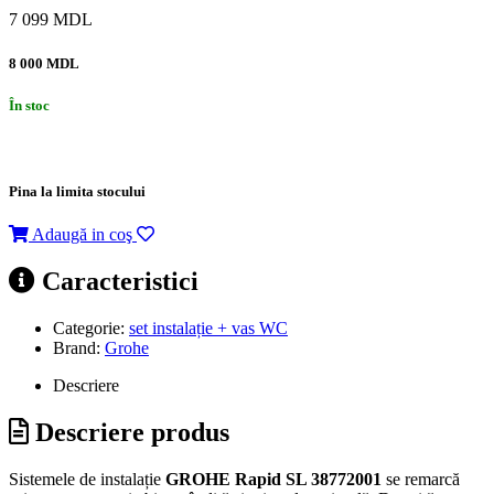
7 099
MDL
8 000 MDL
În stoc
Pina la limita stocului
Adaugă in coş
Caracteristici
Categorie:
set instalație + vas WC
Brand:
Grohe
Descriere
Descriere produs
Sistemele de instalație
GROHE Rapid SL 38772001
se remarcă