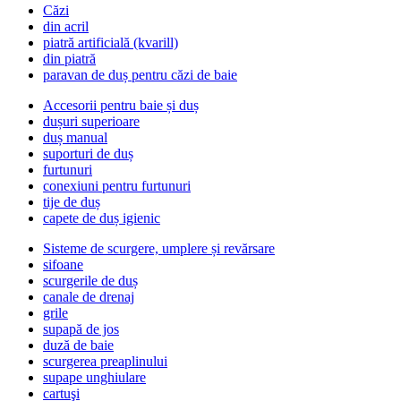
Căzi
din acril
piatră artificială (kvarill)
din piatră
paravan de duș pentru căzi de baie
Accesorii pentru baie și duș
dușuri superioare
duș manual
suporturi de duș
furtunuri
conexiuni pentru furtunuri
tije de duș
capete de duș igienic
Sisteme de scurgere, umplere și revărsare
sifoane
scurgerile de duș
canale de drenaj
grile
supapă de jos
duză de baie
scurgerea preaplinului
supape unghiulare
cartuşi