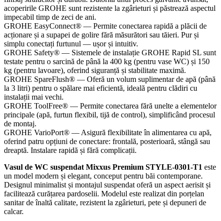
acoperirile GROHE sunt rezistente la zgârieturi și păstrează aspectul
impecabil timp de zeci de ani.
GROHE EasyConnect® — Permite conectarea rapidă a plăcii de
acționare și a supapei de golire fără măsurători sau tăieri. Pur și
simplu conectați furtunul — ușor și intuitiv.
GROHE Safety® — Sistemele de instalație GROHE Rapid SL sunt
testate pentru o sarcină de până la 400 kg (pentru vase WC) și 150
kg (pentru lavoare), oferind siguranță și stabilitate maximă.
GROHE SpareFlush® — Oferă un volum suplimentar de apă (până
la 3 litri) pentru o spălare mai eficientă, ideală pentru clădiri cu
instalații mai vechi.
GROHE ToolFree® — Permite conectarea fără unelte a elementelor
principale (apă, furtun flexibil, tijă de control), simplificând procesul
de montaj.
GROHE VarioPort® — Asigură flexibilitate în alimentarea cu apă,
oferind patru opțiuni de conectare: frontală, posterioară, stângă sau
dreaptă. Instalare rapidă și fără complicații.
Vasul de WC suspendat Mixxus Premium STYLE-0301-T1
este
un model modern și elegant, conceput pentru băi contemporane.
Designul minimalist și montajul suspendat oferă un aspect aerisit și
facilitează curățarea pardoselii. Modelul este realizat din porțelan
sanitar de înaltă calitate, rezistent la zgârieturi, pete și depuneri de
calcar.