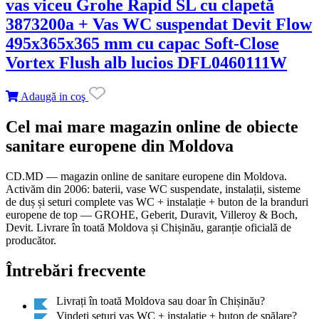
vas viceu Grohe Rapid SL cu clapetă
3873200a + Vas WC suspendat Devit Flow
495x365x365 mm cu capac Soft-Close
Vortex Flush alb lucios DFL0460111W
Adaugă in coş
Cel mai mare magazin online de obiecte
sanitare europene din Moldova
CD.MD — magazin online de sanitare europene din Moldova.
Activăm din 2006: baterii, vase WC suspendate, instalații, sisteme
de duș și seturi complete vas WC + instalație + buton de la branduri
europene de top — GROHE, Geberit, Duravit, Villeroy & Boch,
Devit. Livrare în toată Moldova și Chișinău, garanție oficială de
producător.
Întrebări frecvente
Livrați în toată Moldova sau doar în Chișinău?
Vindeți seturi vas WC + instalație + buton de spălare?