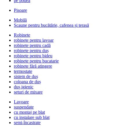
pe podea
Pisoare
Mobilă
Scaune pentru bucătărie, cafenea și terasă
Robinete
robinete pentru lavoar
robinete pentru cadă
robinete pentru duș
robinete pentru bideu
robinete pentru bucatarie
robinete fără atingere
termostate
sistem de duș
coloana de duș
duș igienic
seturi de mixare
Lavoare
suspendate
cu montaj pe blat
cu instalare sub blat
semi-încastrate