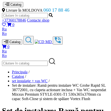
Catalog
060 17 88 46
Livrare în MOLDOVA
+37360178846
Contacte shop
0
Ru
Ro
Catalog
0
Ru
Ro
Principala
/
Catalog
/
set instalație + vas WC
/
Set de instalare: Ramă pentru instalare WC Grohe Rapid SL
38772001, cu clapeta actionare inclusa + Vas WC suspendat
Mixxus Premium STYLE-0301-T1 530х365х370mm cu
capac Soft-Close și sistem de spălare Vortex Flush
Set de instalare: Ramă pentru