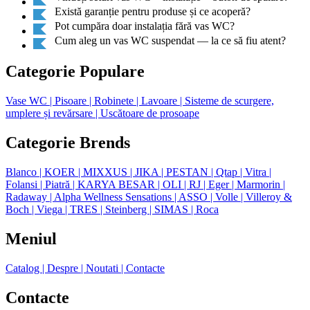
Există garanție pentru produse și ce acoperă?
Pot cumpăra doar instalația fără vas WC?
Cum aleg un vas WC suspendat — la ce să fiu atent?
Categorie Populare
Vase WC
| Pisoare
| Robinete
| Lavoare
| Sisteme de scurgere,
umplere și revărsare
| Uscătoare de prosoape
Categorie Brends
Blanco
| KOER
| MIXXUS
| JIKA
| PESTAN
| Qtap
| Vitra
|
Folansi
| Piatră
| KARYA BESAR
| OLI
| RJ
| Eger
| Marmorin
|
Radaway
| Alpha Wellness Sensations
| ASSO
| Volle
| Villeroy &
Boch
| Viega
| TRES
| Steinberg
| SIMAS
| Roca
Meniul
Catalog
| Despre
| Noutati
| Contacte
Contacte