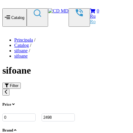
0
Ru
Catalog
Ro
Principala
/
Catalog
/
sifoane
/
sifoane
sifoane
Filter
Price
Brand