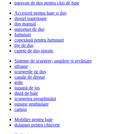
paravan de duș pentru căzi de baie
Accesorii pentru baie și duș
dușuri superioare
duș manual
suporturi de duș
furtunuri
conexiuni pentru furtunuri
tije de duș
capete de duș igienic
Sisteme de scurgere, umplere și revărsare
sifoane
scurgerile de duș
canale de drenaj
grile
supapă de jos
duză de baie
scurgerea preaplinului
supape unghiulare
cartuşi
Mobilier pentru baie
dulapuri pentru chiuvete