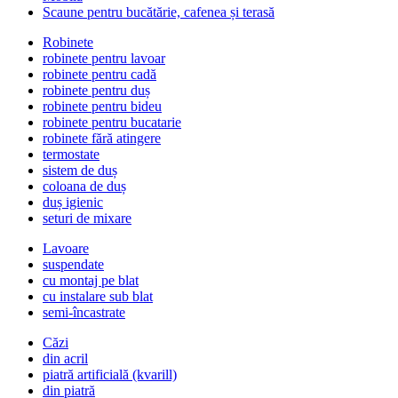
Scaune pentru bucătărie, cafenea și terasă
Robinete
robinete pentru lavoar
robinete pentru cadă
robinete pentru duș
robinete pentru bideu
robinete pentru bucatarie
robinete fără atingere
termostate
sistem de duș
coloana de duș
duș igienic
seturi de mixare
Lavoare
suspendate
cu montaj pe blat
cu instalare sub blat
semi-încastrate
Căzi
din acril
piatră artificială (kvarill)
din piatră