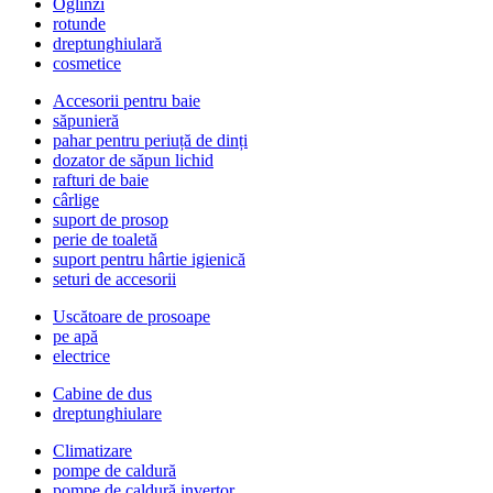
Oglinzi
rotunde
dreptunghiulară
cosmetice
Accesorii pentru baie
săpunieră
pahar pentru periuță de dinți
dozator de săpun lichid
rafturi de baie
cârlige
suport de prosop
perie de toaletă
suport pentru hârtie igienică
seturi de accesorii
Uscătoare de prosoape
pe apă
electrice
Cabine de dus
dreptunghiulare
Climatizare
pompe de caldură
pompe de caldură invertor