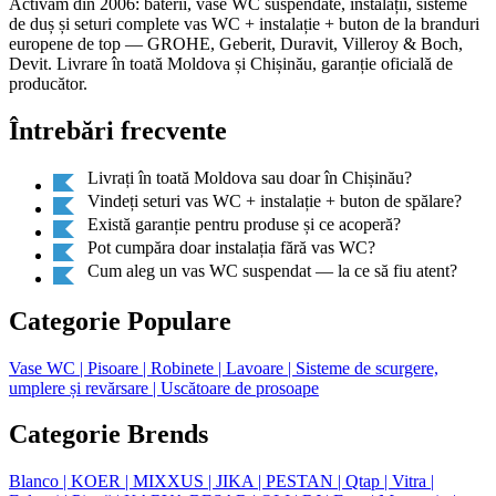
Activăm din 2006: baterii, vase WC suspendate, instalații, sisteme
de duș și seturi complete vas WC + instalație + buton de la branduri
europene de top — GROHE, Geberit, Duravit, Villeroy & Boch,
Devit. Livrare în toată Moldova și Chișinău, garanție oficială de
producător.
Întrebări frecvente
Livrați în toată Moldova sau doar în Chișinău?
Vindeți seturi vas WC + instalație + buton de spălare?
Există garanție pentru produse și ce acoperă?
Pot cumpăra doar instalația fără vas WC?
Cum aleg un vas WC suspendat — la ce să fiu atent?
Categorie Populare
Vase WC
| Pisoare
| Robinete
| Lavoare
| Sisteme de scurgere,
umplere și revărsare
| Uscătoare de prosoape
Categorie Brends
Blanco
| KOER
| MIXXUS
| JIKA
| PESTAN
| Qtap
| Vitra
|