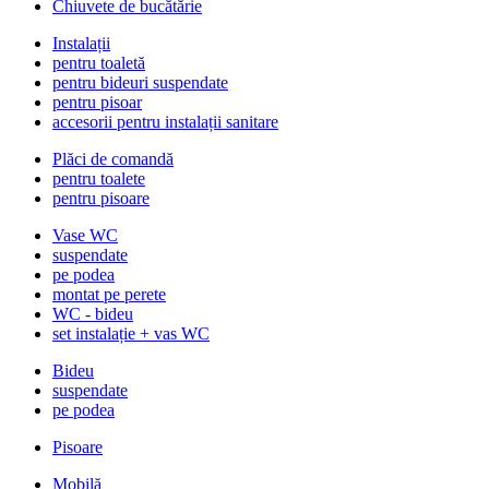
Chiuvete de bucătărie
Instalații
pentru toaletă
pentru bideuri suspendate
pentru pisoar
accesorii pentru instalații sanitare
Plăci de comandă
pentru toalete
pentru pisoare
Vase WC
suspendate
pe podea
montat pe perete
WC - bideu
set instalație + vas WC
Bideu
suspendate
pe podea
Pisoare
Mobilă