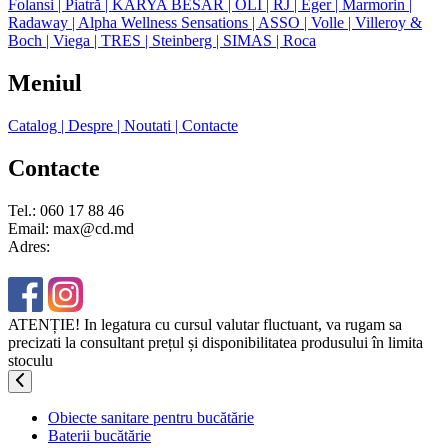
Folansi
| Piatră
| KARYA BESAR
| OLI
| RJ
| Eger
| Marmorin
|
Radaway
| Alpha Wellness Sensations
| ASSO
| Volle
| Villeroy &
Boch
| Viega
| TRES
| Steinberg
| SIMAS
| Roca
Meniul
Catalog
| Despre
| Noutati
| Contacte
Contacte
Tel.: 060 17 88 46
Email: max@cd.md
Adres:
ATENȚIE! In legatura cu cursul valutar fluctuant, va rugam sa
precizati la consultant prețul și disponibilitatea produsului în limita
stoculu
Obiecte sanitare pentru bucătărie
Baterii bucătărie