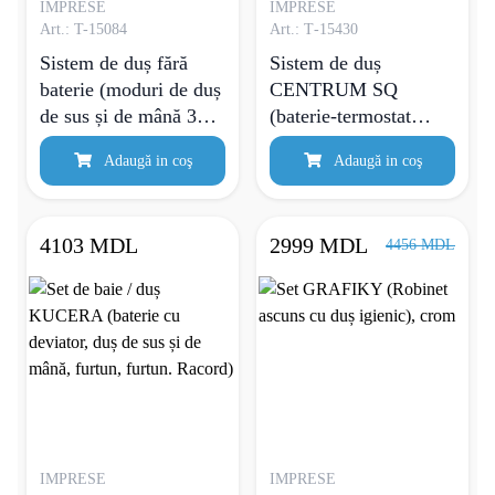
IMPRESE
IMPRESE
Art.: T-15084
Art.: Т-15430
Sistem de duș fără
Sistem de duș
baterie (moduri de duș
CENTRUM SQ
de sus și de mână 3
(baterie-termostat
moduri, furtun 1,5 m)
pentru duș, duș și
Adaugă in coş
Adaugă in coş
mînă 3 moduri, furtun
polimer)
4103 MDL
2999 MDL
4456 MDL
IMPRESE
IMPRESE