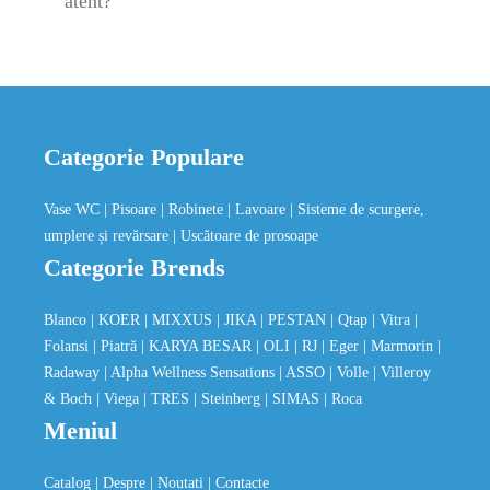
atent?
Categorie Populare
Vase WC
| Pisoare
| Robinete
| Lavoare
| Sisteme de scurgere,
umplere și revărsare
| Uscătoare de prosoape
Categorie Brends
Blanco
| KOER
| MIXXUS
| JIKA
| PESTAN
| Qtap
| Vitra
|
Folansi
| Piatră
| KARYA BESAR
| OLI
| RJ
| Eger
| Marmorin
|
Radaway
| Alpha Wellness Sensations
| ASSO
| Volle
| Villeroy
& Boch
| Viega
| TRES
| Steinberg
| SIMAS
| Roca
Meniul
Catalog
| Despre
| Noutati
| Contacte