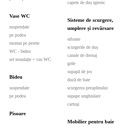
capete de duș igienic
Vase WC
Sisteme de scurgere,
suspendate
umplere și revărsare
pe podea
sifoane
montat pe perete
scurgerile de duș
WC - bideu
canale de drenaj
set instalație + vas WC
grile
supapă de jos
Bideu
duză de baie
suspendate
scurgerea preaplinului
pe podea
supape unghiulare
cartuşi
Pisoare
Mobilier pentru baie