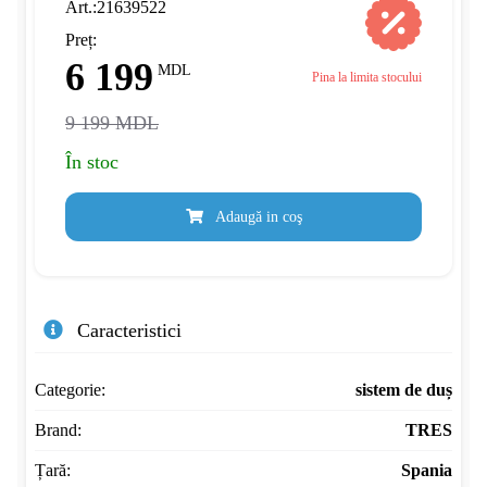
Art.:21639522
Preț:
6 199
MDL
Pina la limita stocului
9 199 MDL
În stoc
Adaugă in coş
Caracteristici
Categorie:
sistem de duș
Brand:
TRES
Țară:
Spania