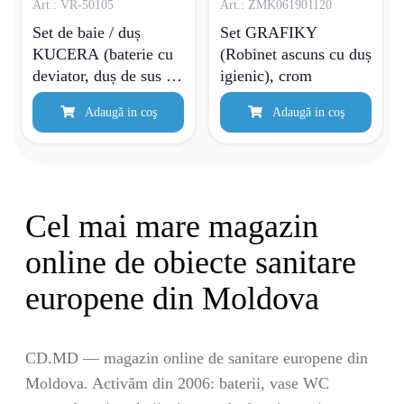
Art.: VR-50105
Art.: ZMK061901120
Set de baie / duș
Set GRAFIKY
KUCERA (baterie cu
(Robinet ascuns cu duș
deviator, duș de sus și
igienic), crom
de mână, furtun,
Adaugă in coş
Adaugă in coş
furtun. Racord)
Cel mai mare magazin
online de obiecte sanitare
europene din Moldova
CD.MD — magazin online de sanitare europene din
Moldova. Activăm din 2006: baterii, vase WC