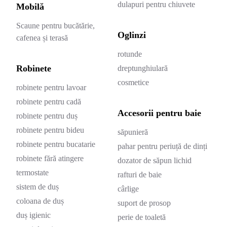
dulapuri pentru chiuvete
Mobilă
Scaune pentru bucătărie,
Oglinzi
cafenea și terasă
rotunde
Robinete
dreptunghiulară
cosmetice
robinete pentru lavoar
robinete pentru cadă
Accesorii pentru baie
robinete pentru duș
robinete pentru bideu
săpunieră
robinete pentru bucatarie
pahar pentru periuță de dinți
robinete fără atingere
dozator de săpun lichid
termostate
rafturi de baie
sistem de duș
cârlige
coloana de duș
suport de prosop
duș igienic
perie de toaletă