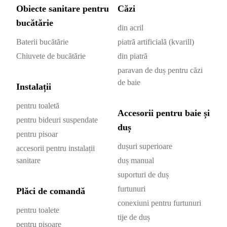
Obiecte sanitare pentru
Căzi
bucătărie
din acril
Baterii bucătărie
piatră artificială (kvarill)
Chiuvete de bucătărie
din piatră
paravan de duș pentru căzi
de baie
Instalații
pentru toaletă
Accesorii pentru baie și
pentru bideuri suspendate
duș
pentru pisoar
dușuri superioare
accesorii pentru instalații
sanitare
duș manual
suporturi de duș
furtunuri
Plăci de comandă
conexiuni pentru furtunuri
pentru toalete
tije de duș
pentru pisoare