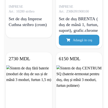
IMPRESE
IMPRESE
Art.: 10280 stribro
Art.: ZMK091908100
Set de duș Imprese
Set de duș BRENTA (
Cuthna stribro (crom)
duș de mână 1, furtun,
suport), grafic.chrome
Adaugă in coş
2730 MDL
6150 MDL