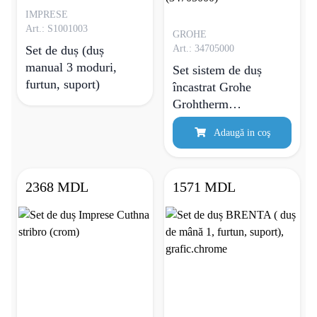
IMPRESE
Art.: S1001003
GROHE
Set de duș (duș
Art.: 34705000
manual 3 moduri,
Set sistem de duș
furtun, suport)
încastrat Grohe
Grohtherm
SmartControl cu
Adaugă in coş
baterie termostatică și
duș fix Rainshower
310 SmartActive
2368 MDL
1571 MDL
(34705000)