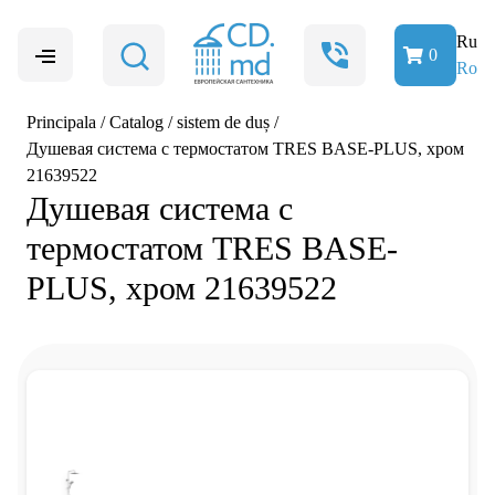
Ru
0
Ro
Principala
/
Catalog
/
sistem de duș
/
Душевая система с термостатом TRES BASE-PLUS, хром
21639522
Душевая система с
термостатом TRES BASE-
PLUS, хром 21639522