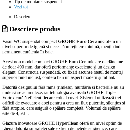
Tip de montare:
suspendat
Vezi tot
Descriere
Descriere produs
Vasul WC suspendat compact
GROHE Euro Ceramic
oferă un
nivel superior de igienă și necesită întreținere minimă, menținând
permanent curățenia în baie.
Acest nou model compact GROHE Euro Ceramic are o adâncime
de doar 490 mm, dar oferă performanțe excelente și un design
elegant. Construcția suspendată, cu fixări ascunse (setul de montaj
superior fiind inclus), conferă băii un aspect modern și rafinat.
Datorită designului fără ramă (rimless), murdăria și bacteriile nu au
unde să se acumuleze, iar tehnologia avansată GROHE Triple
Vortex curăță eficient fiecare colț al cuvei. Sistemul utilizează trei
orificii de evacuare a apei pentru a crea un flux puternic, silențios și
fără stropire, care asigură o spălare completă. Volumul de spălare
este de 4,5/3 l.
Glazura inovatoare GROHE HyperClean oferă un nivel optim de
igienă datorită suprafeței sale extrem de netede și igienice, care