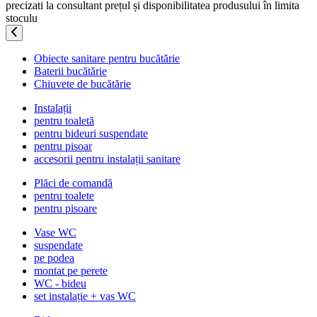
precizati la consultant prețul și disponibilitatea produsului în limita
stoculu
Obiecte sanitare pentru bucătărie
Baterii bucătărie
Chiuvete de bucătărie
Instalații
pentru toaletă
pentru bideuri suspendate
pentru pisoar
accesorii pentru instalații sanitare
Plăci de comandă
pentru toalete
pentru pisoare
Vase WC
suspendate
pe podea
montat pe perete
WC - bideu
set instalație + vas WC