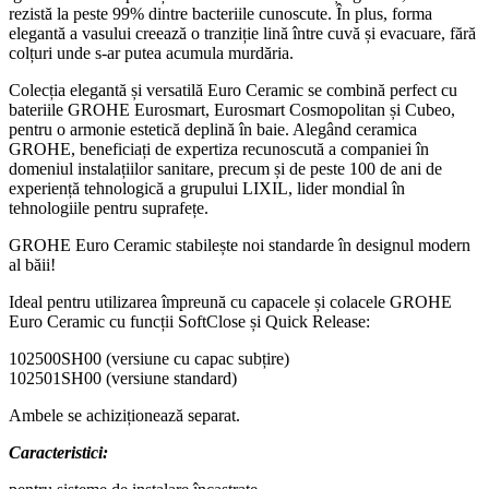
rezistă la peste 99% dintre bacteriile cunoscute. În plus, forma
elegantă a vasului creează o tranziție lină între cuvă și evacuare, fără
colțuri unde s-ar putea acumula murdăria.
Colecția elegantă și versatilă Euro Ceramic se combină perfect cu
bateriile GROHE Eurosmart, Eurosmart Cosmopolitan și Cubeo,
pentru o armonie estetică deplină în baie. Alegând ceramica
GROHE, beneficiați de expertiza recunoscută a companiei în
domeniul instalațiilor sanitare, precum și de peste 100 de ani de
experiență tehnologică a grupului LIXIL, lider mondial în
tehnologiile pentru suprafețe.
GROHE Euro Ceramic stabilește noi standarde în designul modern
al băii!
Ideal pentru utilizarea împreună cu capacele și colacele GROHE
Euro Ceramic cu funcții SoftClose și Quick Release:
102500SH00 (versiune cu capac subțire)
102501SH00 (versiune standard)
Ambele se achiziționează separat.
Caracteristici: