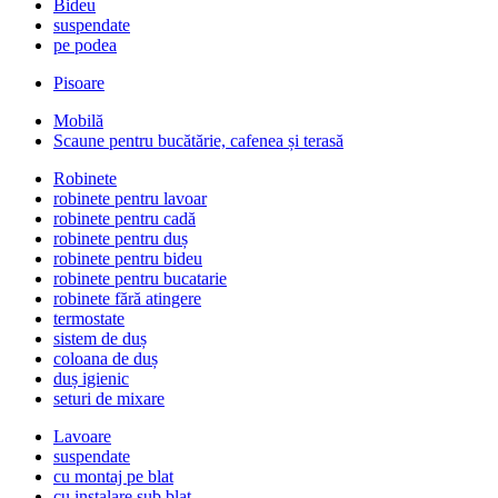
Bideu
suspendate
pe podea
Pisoare
Mobilă
Scaune pentru bucătărie, cafenea și terasă
Robinete
robinete pentru lavoar
robinete pentru cadă
robinete pentru duș
robinete pentru bideu
robinete pentru bucatarie
robinete fără atingere
termostate
sistem de duș
coloana de duș
duș igienic
seturi de mixare
Lavoare
suspendate
cu montaj pe blat
cu instalare sub blat