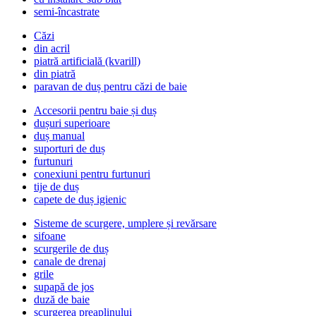
semi-încastrate
Căzi
din acril
piatră artificială (kvarill)
din piatră
paravan de duș pentru căzi de baie
Accesorii pentru baie și duș
dușuri superioare
duș manual
suporturi de duș
furtunuri
conexiuni pentru furtunuri
tije de duș
capete de duș igienic
Sisteme de scurgere, umplere și revărsare
sifoane
scurgerile de duș
canale de drenaj
grile
supapă de jos
duză de baie
scurgerea preaplinului