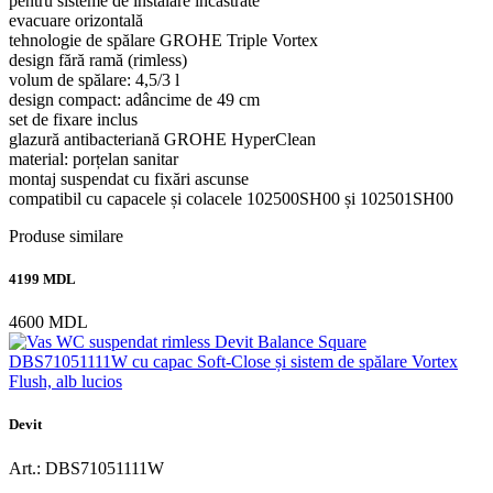
pentru sisteme de instalare încastrate
evacuare orizontală
tehnologie de spălare GROHE Triple Vortex
design fără ramă (rimless)
volum de spălare: 4,5/3 l
design compact: adâncime de 49 cm
set de fixare inclus
glazură antibacteriană GROHE HyperClean
material: porțelan sanitar
montaj suspendat cu fixări ascunse
compatibil cu capacele și colacele 102500SH00 și 102501SH00
Produse similare
4199 MDL
4600 MDL
Devit
Art.: DBS71051111W