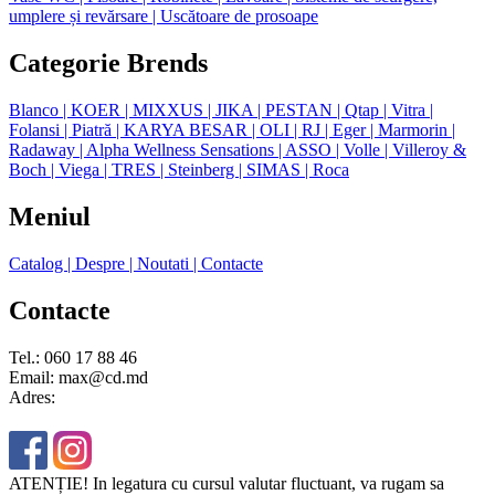
umplere și revărsare
| Uscătoare de prosoape
Categorie Brends
Blanco
| KOER
| MIXXUS
| JIKA
| PESTAN
| Qtap
| Vitra
|
Folansi
| Piatră
| KARYA BESAR
| OLI
| RJ
| Eger
| Marmorin
|
Radaway
| Alpha Wellness Sensations
| ASSO
| Volle
| Villeroy &
Boch
| Viega
| TRES
| Steinberg
| SIMAS
| Roca
Meniul
Catalog
| Despre
| Noutati
| Contacte
Contacte
Tel.: 060 17 88 46
Email: max@cd.md
Adres:
ATENȚIE! In legatura cu cursul valutar fluctuant, va rugam sa