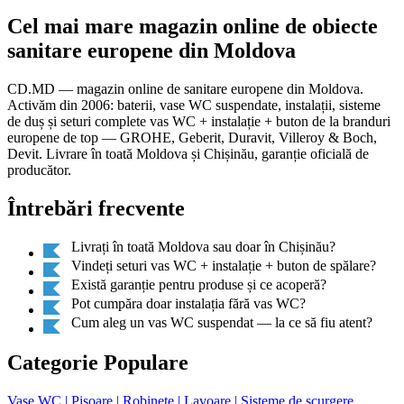
Cel mai mare magazin online de obiecte
sanitare europene din Moldova
CD.MD — magazin online de sanitare europene din Moldova.
Activăm din 2006: baterii, vase WC suspendate, instalații, sisteme
de duș și seturi complete vas WC + instalație + buton de la branduri
europene de top — GROHE, Geberit, Duravit, Villeroy & Boch,
Devit. Livrare în toată Moldova și Chișinău, garanție oficială de
producător.
Întrebări frecvente
Livrați în toată Moldova sau doar în Chișinău?
Vindeți seturi vas WC + instalație + buton de spălare?
Există garanție pentru produse și ce acoperă?
Pot cumpăra doar instalația fără vas WC?
Cum aleg un vas WC suspendat — la ce să fiu atent?
Categorie Populare
Vase WC
| Pisoare
| Robinete
| Lavoare
| Sisteme de scurgere,