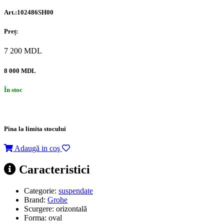
Art.:102486SH00
Preț:
7 200
MDL
8 000 MDL
În stoc
Pina la limita stocului
Adaugă in coş
Caracteristici
Categorie:
suspendate
Brand:
Grohe
Scurgere:
orizontală
Forma:
oval