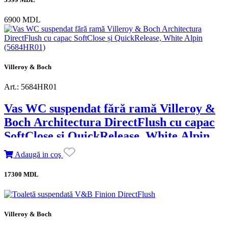
6900 MDL
Villeroy & Boch
Art.: 5684HR01
Vas WC suspendat fără ramă Villeroy &
Boch Architectura DirectFlush cu capac
SoftClose și QuickRelease, White Alpin
(5684HR01)
Adaugă in coş
17300 MDL
Villeroy & Boch