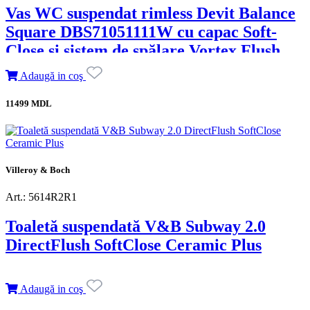
Vas WC suspendat rimless Devit Balance
Square DBS71051111W cu capac Soft-
Close și sistem de spălare Vortex Flush,
alb lucios
Adaugă in coş
11499 MDL
Villeroy & Boch
Art.: 5614R2R1
Toaletă suspendată V&B Subway 2.0
DirectFlush SoftClose Ceramic Plus
Adaugă in coş