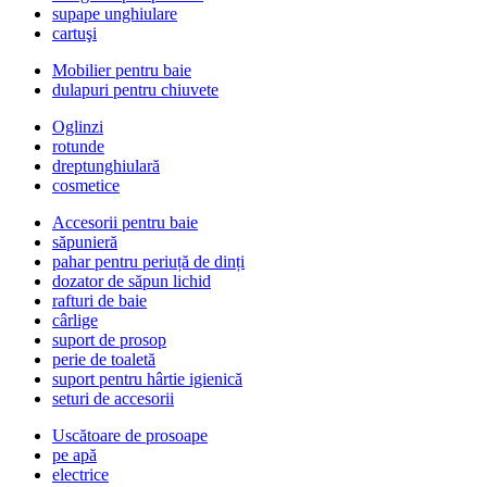
supape unghiulare
cartuşi
Mobilier pentru baie
dulapuri pentru chiuvete
Oglinzi
rotunde
dreptunghiulară
cosmetice
Accesorii pentru baie
săpunieră
pahar pentru periuță de dinți
dozator de săpun lichid
rafturi de baie
cârlige
suport de prosop
perie de toaletă
suport pentru hârtie igienică
seturi de accesorii
Uscătoare de prosoape
pe apă
electrice