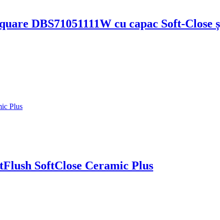
uare DBS71051111W cu capac Soft-Close și s
tFlush SoftClose Ceramic Plus