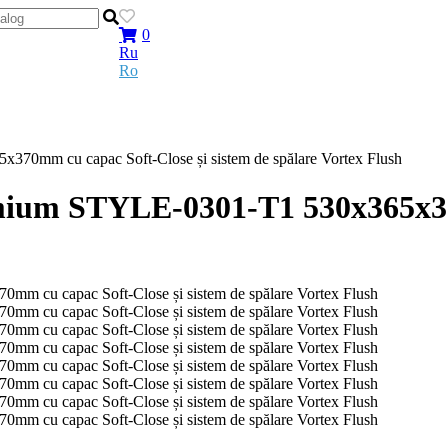
0
Ru
Ro
0mm cu capac Soft-Close și sistem de spălare Vortex Flush
ium STYLE-0301-T1 530х365х370