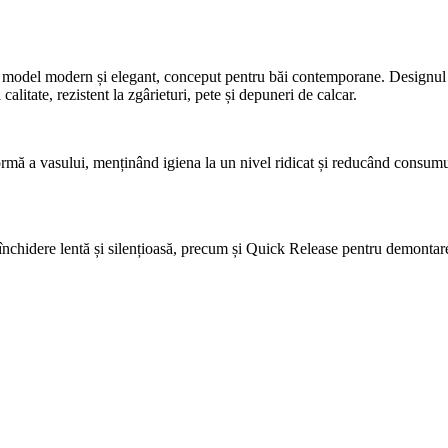
 model modern și elegant, conceput pentru băi contemporane. Designul min
calitate, rezistent la zgârieturi, pete și depuneri de calcar.
ă a vasului, menținând igiena la un nivel ridicat și reducând consumul 
închidere lentă și silențioasă, precum și Quick Release pentru demontar