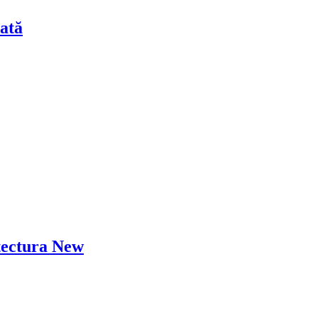
ată
tectura New