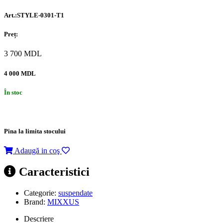
Art.:STYLE-0301-T1
Preț:
3 700
MDL
4 000 MDL
În stoc
Pina la limita stocului
Adaugă in coş
Caracteristici
Categorie:
suspendate
Brand:
MIXXUS
Descriere