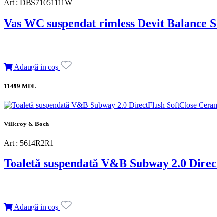
Art.: DBS71051111W
Vas WC suspendat rimless Devit Balance Sq
Adaugă in coş
11499 MDL
Villeroy & Boch
Art.: 5614R2R1
Toaletă suspendată V&B Subway 2.0 Direc
Adaugă in coş