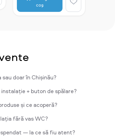
coş
cvente
a sau doar în Chișinău?
 instalație + buton de spălare?
produse și ce acoperă?
lația fără vas WC?
pendat — la ce să fiu atent?