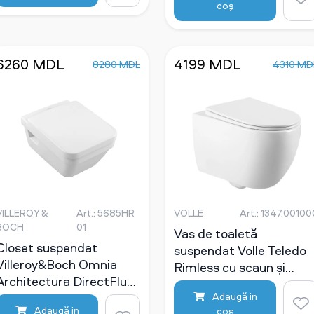
coş
6260 MDL
4199 MDL
8280 MDL
4310 MD
VILLEROY &
Art.: 5685HR
VOLLE
Art.: 1347.00100
BOCH
01
Vas de toaletă
Closet suspendat
suspendat Volle Teledo
Villeroy&Boch Omnia
Rimless cu scaun și
Architectura DirectFlush
capac Soft Close
cu capac Soft Close
Adaugă in
Adaugă in
coş