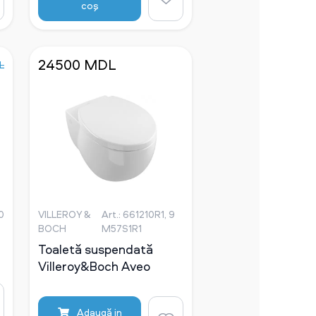
coş
24500 MDL
L
0
VILLEROY &
Art.: 661210R1, 9
BOCH
M57S1R1
Toaletă suspendată
Villeroy&Boch Aveo
Adaugă in