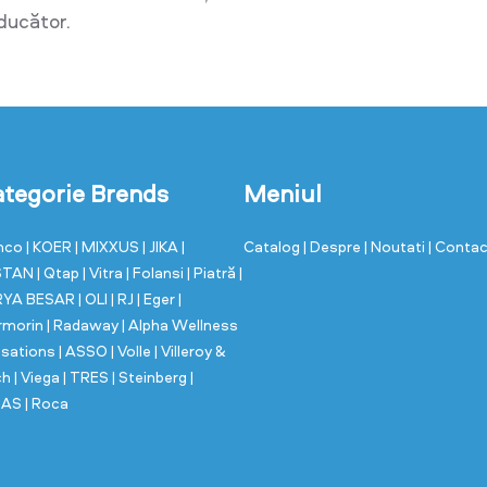
oducător.
tegorie Brends
Meniul
nco
| KOER
| MIXXUS
| JIKA
|
Catalog
| Despre
| Noutati
| Conta
STAN
| Qtap
| Vitra
| Folansi
| Piatră
|
RYA BESAR
| OLI
| RJ
| Eger
|
rmorin
| Radaway
| Alpha Wellness
sations
| ASSO
| Volle
| Villeroy &
ch
| Viega
| TRES
| Steinberg
|
MAS
| Roca