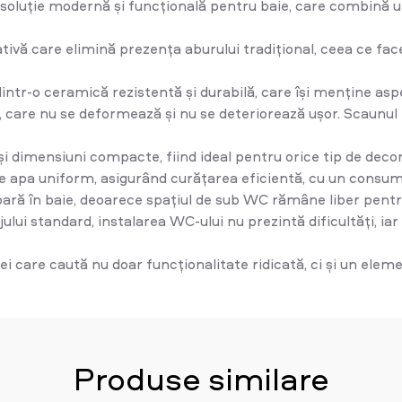
uție modernă și funcțională pentru baie, care combină un 
ativă care elimină prezența aburului tradițional, ceea ce fa
intr-o ceramică rezistentă și durabilă, care își menține aspe
l, care nu se deformează și nu se deteriorează ușor. Scaunul
i dimensiuni compacte, fiind ideal pentru orice tip de decor 
ie apa uniform, asigurând curățarea eficientă, cu un consu
ară în baie, deoarece spațiul de sub WC rămâne liber pentr
jului standard, instalarea WC-ului nu prezintă dificultăți, i
care caută nu doar funcționalitate ridicată, ci și un eleme
Produse similare