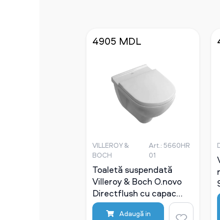
4905 MDL
VILLEROY &
Art.: 5660HR
BOCH
01
Toaletă suspendată
Villeroy & Boch O.novo
Directflush cu capac
Soft Closing
Adaugă in