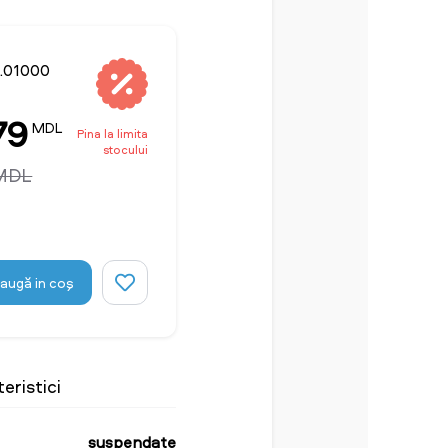
6.01000
79
MDL
Pina la limita
stocului
 MDL
augă in coş
eristici
suspendate