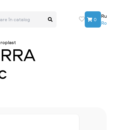
Ru
0
Ro
roplast
ERRA
c