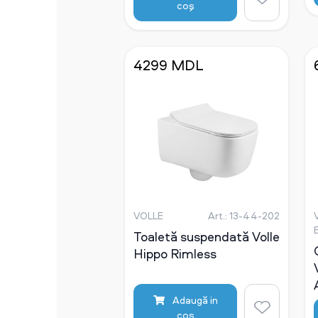
coş
4299 MDL
VOLLE
Art.: 13-44-202
Toaletă suspendată Volle
Hippo Rimless
Adaugă in
coş