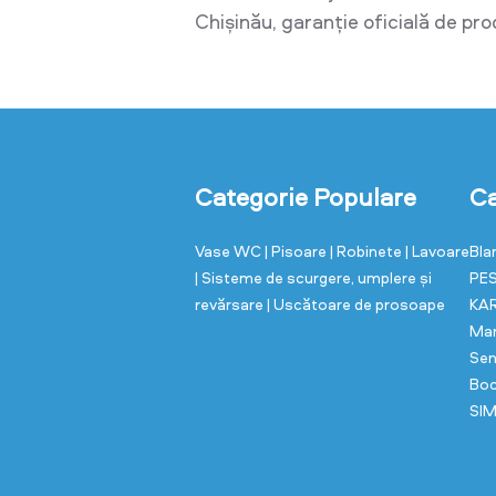
Chișinău, garanție oficială de pr
Categorie Populare
Ca
Vase WC
| Pisoare
| Robinete
| Lavoare
Bla
| Sisteme de scurgere, umplere și
PE
revărsare
| Uscătoare de prosoape
KA
Ma
Sen
Bo
SI