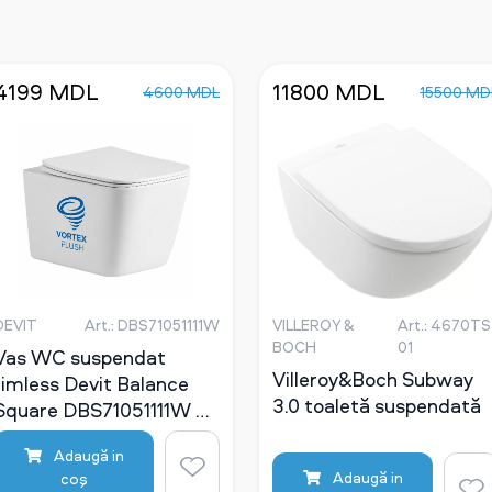
4199 MDL
11800 MDL
4600 MDL
15500 MD
DEVIT
Art.: DBS71051111W
VILLEROY &
Art.: 4670TS
BOCH
01
Vas WC suspendat
Villeroy&Boch Subway
rimless Devit Balance
3.0 toaletă suspendată
Square DBS71051111W cu
capac Soft-Close și
Adaugă in
sistem de spălare Vortex
Adaugă in
coş
Flush, alb lucios