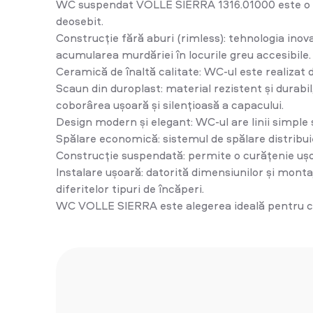
WC suspendat VOLLE SIERRA 1316.01000 este o sol
deosebit.
Construcție fără aburi (rimless): tehnologia inov
acumularea murdăriei în locurile greu accesibile.
Ceramică de înaltă calitate: WC-ul este realizat d
Scaun din duroplast: material rezistent și durabi
coborârea ușoară și silențioasă a capacului.
Design modern și elegant: WC-ul are linii simple ș
Spălare economică: sistemul de spălare distribu
Construcție suspendată: permite o curățenie ușo
Instalare ușoară: datorită dimensiunilor și monta
diferitelor tipuri de încăperi.
WC VOLLE SIERRA este alegerea ideală pentru cei 