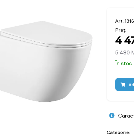
Art.:131
Preț:
4 4
5 480
În stoc
Ad
Caract
Categorie: