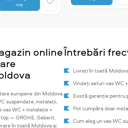
coş
agazin online
Întrebări fre
tare
Livrați în toată Moldov
oldova
Vindeți seturi vas WC +
tare europene din Moldova.
Există garanție pentru 
C suspendate, instalații,
Pot cumpăra doar insta
e vas WC + instalație +
e top — GROHE, Geberit,
Cum aleg un vas WC sus
ivrare în toată Moldova și