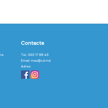
Contacte
cte
Tel.: 060 17 88 46
Email: max@cd.md
Adres: