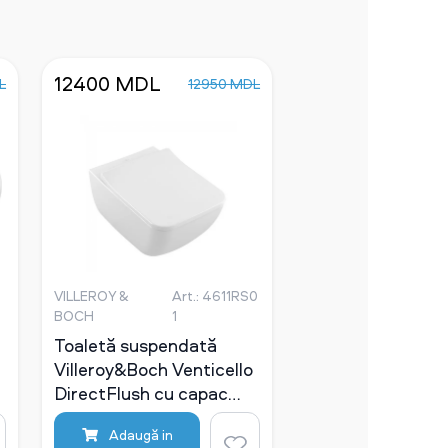
12400 MDL
L
12950 MDL
VILLEROY &
Art.: 4611RS0
BOCH
1
Toaletă suspendată
Villeroy&Boch Venticello
DirectFlush cu capac
SlimSeat
Adaugă in