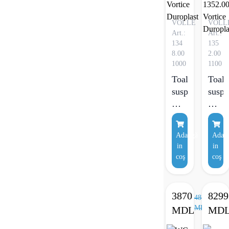
VOLLE
VOLL
Art.:
Art.:
134
135
8.00
2.00
1000
1100
Toaletă
Toale
suspendată
suspe
VOLLE
VOL
LUGO
GIR
2.0
2.0
Adaugă
Adau
Vortice
1352
in
in
Duroplast
Vorti
coş
coş
Durop
3870
8299
4870
MDL
MDL
MD