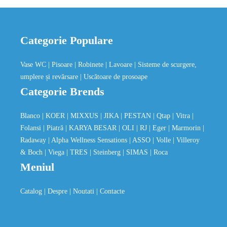
Categorie Populare
Vase WC
| Pisoare
| Robinete
| Lavoare
| Sisteme de scurgere,
umplere și revărsare
| Uscătoare de prosoape
Categorie Brends
Blanco
| KOER
| MIXXUS
| JIKA
| PESTAN
| Qtap
| Vitra
|
Folansi
| Piatră
| KARYA BESAR
| OLI
| RJ
| Eger
| Marmorin
|
Radaway
| Alpha Wellness Sensations
| ASSO
| Volle
| Villeroy
& Boch
| Viega
| TRES
| Steinberg
| SIMAS
| Roca
Meniul
Catalog
| Despre
| Noutati
| Contacte