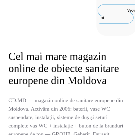
de
de
spăla
instalare
Vez
tip
cu
tot
torna
vas
WC
suspendat
Triple
Cel mai mare magazin
Vortex
online de obiecte sanitare
europene din Moldova
CD.MD — magazin online de sanitare europene din
Moldova. Activăm din 2006: baterii, vase WC
suspendate, instalații, sisteme de duș și seturi
complete vas WC + instalație + buton de la branduri
europene de top — GROHE, Geberit, Duravit,