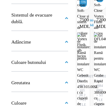
Groh
coş
viceu
Rapi
Grohe
SL
Sistemul de evacuare
Rapid
3877
7500
7200
8000
dublă.
SL
clape
MDL
MDL
MD
cu
actio
clapetă
inclu
3873200a
+
Adâncime
+
Vas
Vas
WC
WC
suspe
Culoare butonului
suspendat
Devit
rimless
Flow
Devit
495x
GEBERIT
GROH
Balance
mm
Art.:
Art.:
Greutatea
Square
cu
458.
3884
DBS71051111
103.
0000
capac
00.2
+ ST
cu
Soft-
+ ST
YLE
capac
Culoare
Close
YLE
-030