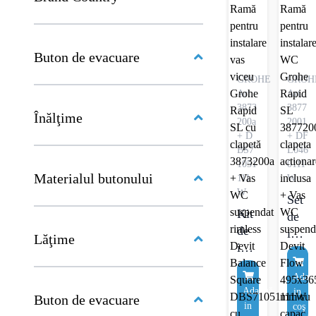
Devit
Balan
Squa
DBS7
Buton de evacuare
cu
GROHE
GROH
capac
Art.:
Art.:
Soft-
3873
3877
Înălţime
Close
200a
2001
+ D
+ DF
și
BS7
L046
siste
1051
0111
de
Materialul butonului
111
W
spăla
W
Set
Vorte
Kit
de
Flush
de
instal
Lăţime
alb
instalare:
Ram
lucio
Ramă
pentr
Adau
pentru
instal
Adaugă
in
instalare
Buton de evacuare
WC
in
coş
vas