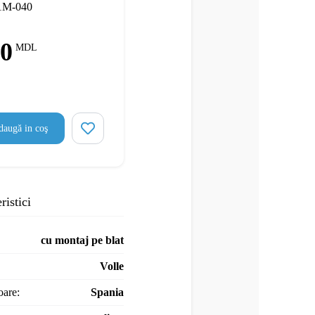
01M-040
50
MDL
augă in coş
ristici
cu montaj pe blat
Volle
oare:
Spania