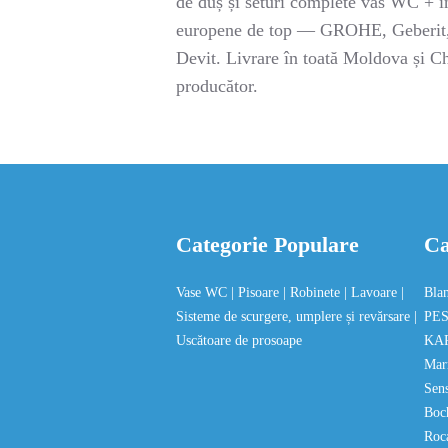
de duș și seturi complete vas WC + in
europene de top — GROHE, Geberit, 
Devit. Livrare în toată Moldova și Ch
producător.
Categorie Populare
Ca
Vase WC
| Pisoare
| Robinete
| Lavoare
|
Bla
Sisteme de scurgere, umplere și revărsare
|
PE
Uscătoare de prosoape
KA
Mar
Sen
Bo
Roc