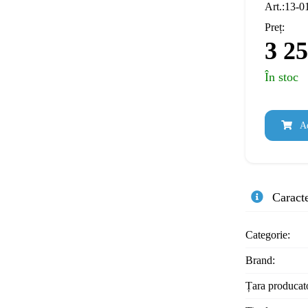
Art.:13-
Preț:
3 2
În stoc
Ad
Caracte
Categorie:
Brand:
Țara producat