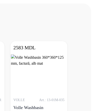
2583 MDL
R
VOLLE
Art.: 13-01M-035
Volle Washbasin