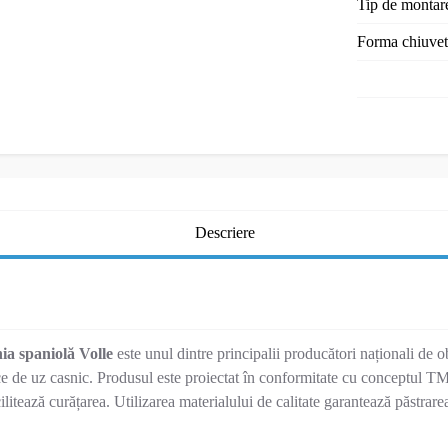
Tip de montar
Forma chiuvet
Descriere
a spaniolă Volle
este unul dintre principalii producători naționali de o
e de uz casnic. Produsul este proiectat în conformitate cu conceptul TM 
acilitează curățarea. Utilizarea materialului de calitate garantează păstrar