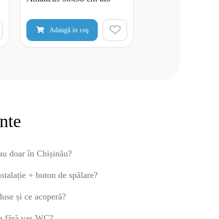
Adaugă in coş
ente
au doar în Chișinău?
stalație + buton de spălare?
duse și ce acoperă?
ia fără vas WC?