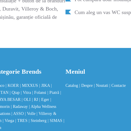
stalație + buton de la branduri
Duravit, Villeroy & Boch,
Cum aleg un vas WC suspe
ișinău, garanție oficială de
tegorie Brends
Meniul
nco
| KOER
| MIXXUS
| JIKA
|
Catalog
| Despre
| Noutati
| Contacte
STAN
| Qtap
| Vitra
| Folansi
| Piatră
|
RYA BESAR
| OLI
| RJ
| Eger
|
morin
| Radaway
| Alpha Wellness
sations
| ASSO
| Volle
| Villeroy &
ch
| Viega
| TRES
| Steinberg
| SIMAS
|
a