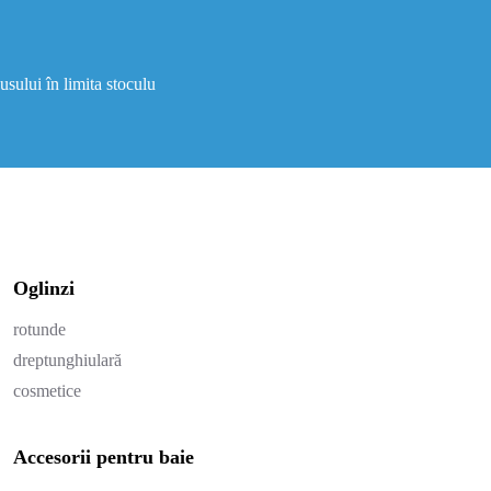
usului în limita stoculu
Oglinzi
rotunde
dreptunghiulară
cosmetice
Accesorii pentru baie