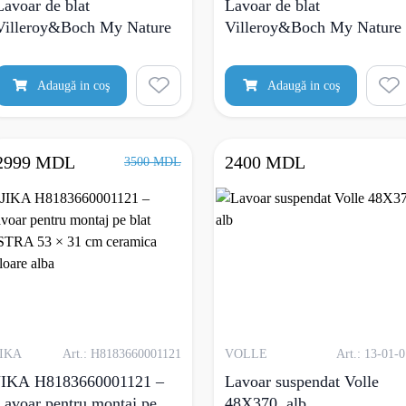
Lavoar de blat
Lavoar de blat
Villeroy&Boch My Nature
Villeroy&Boch My Nature
Adaugă in coş
Adaugă in coş
2999 MDL
2400 MDL
3500 MDL
JIKA
Art.: H8183660001121
VOLLE
Art.: 13-01-
JIKA H8183660001121 –
Lavoar suspendat Volle
Lavoar pentru montaj pe
48Х370, alb