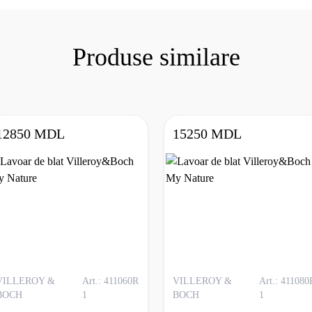
Produse similare
12850 MDL
15250 MDL
VILLEROY &
Art.: 411060R
VILLEROY &
Art.: 411080
BOCH
1
BOCH
1