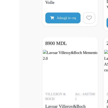
Volle
Adaugă in coş
8900 MDL
VILLEROY &
Art.: 4A07500
BOCH
1
Lavoar Villeroy&Boch