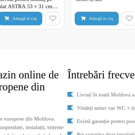
blat ASTRA 53 × 31 cm
ceramica culoare alba
Adaugă in coş
Adaugă in coş
zin online de
Întrebări frecv
uropene din
Livrați în toată Moldova s
Vindeți seturi vas WC + in
e europene din Moldova.
Există garanție pentru pro
spendate, instalații, sisteme
Pot cumpăra doar instalaț