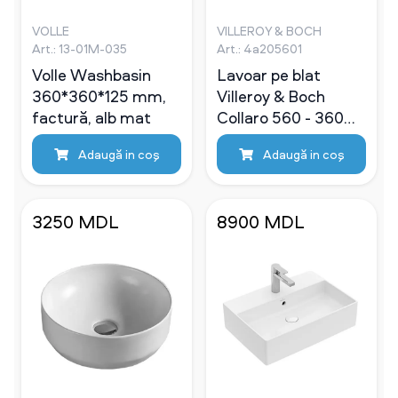
VOLLE
VILLEROY & BOCH
Art.: 13-01M-035
Art.: 4a205601
Volle Washbasin
Lavoar pe blat
360*360*125 mm,
Villeroy & Boch
factură, alb mat
Collaro 560 - 360
mm (4A205601)
Adaugă in coş
Adaugă in coş
3250 MDL
8900 MDL