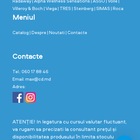
Radaway
| Alpha Wellness Sensations
| ASSO
| Volle
|
Villeroy & Boch
| Viega
| TRES
| Steinberg
| SIMAS
| Roca
Meniul
Catalog
| Despre
| Noutati
| Contacte
Contacte
Tel.: 060 17 88 46
Email: max@cd.md
Adres:
ATENȚIE! In legatura cu cursul valutar fluctuant,
va rugam sa precizati la consultant prețul și
disponibilitatea produsului în limita stoculu