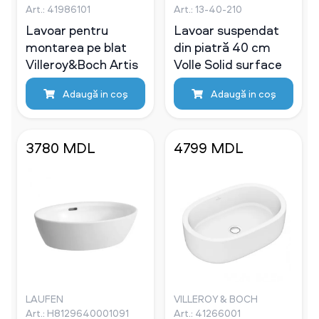
Art.: 41986101
Art.: 13-40-210
Lavoar pentru
Lavoar suspendat
montarea pe blat
din piatră 40 cm
Villeroy&Boch Artis
Volle Solid surface
Adaugă in coş
Adaugă in coş
3780 MDL
4799 MDL
LAUFEN
VILLEROY & BOCH
Art.: H8129640001091
Art.: 41266001