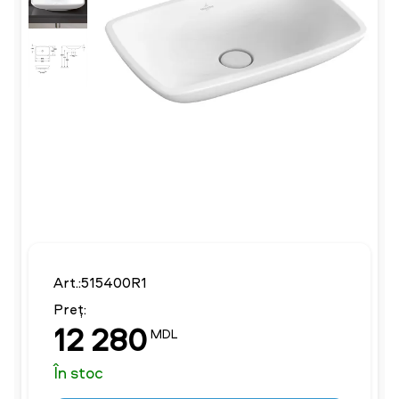
Art.:515400R1
Preț:
12 280
MDL
În stoc