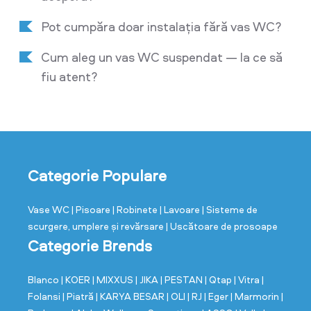
Pot cumpăra doar instalația fără vas WC?
Cum aleg un vas WC suspendat — la ce să
fiu atent?
Categorie Populare
Vase WC
| Pisoare
| Robinete
| Lavoare
| Sisteme de
scurgere, umplere și revărsare
| Uscătoare de prosoape
Categorie Brends
Blanco
| KOER
| MIXXUS
| JIKA
| PESTAN
| Qtap
| Vitra
|
Folansi
| Piatră
| KARYA BESAR
| OLI
| RJ
| Eger
| Marmorin
|