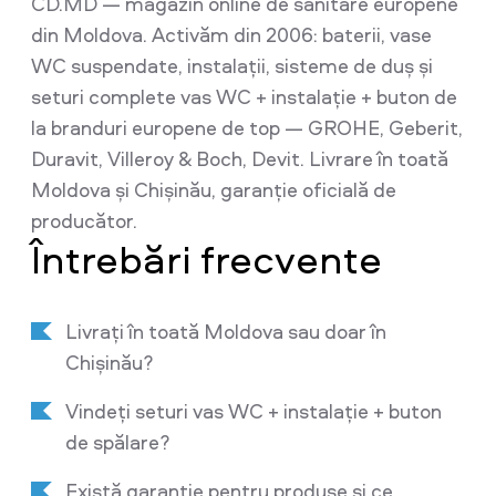
CD.MD — magazin online de sanitare europene
din Moldova. Activăm din 2006: baterii, vase
WC suspendate, instalații, sisteme de duș și
seturi complete vas WC + instalație + buton de
la branduri europene de top — GROHE, Geberit,
Duravit, Villeroy & Boch, Devit. Livrare în toată
Moldova și Chișinău, garanție oficială de
producător.
Întrebări frecvente
Livrați în toată Moldova sau doar în
Chișinău?
Vindeți seturi vas WC + instalație + buton
de spălare?
Există garanție pentru produse și ce