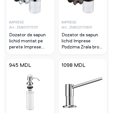
IMPRESE
IMPRESE
Art.: ZMK01170131
Art.: ZMK02170831
Dozator de sapun
Dozator de sapun
lichid montat pe
lichid Imprese
perete Imprese
Podzima Zrala bronz
Podzima Ledove
montat pe perete
crom
945 MDL
1098 MDL