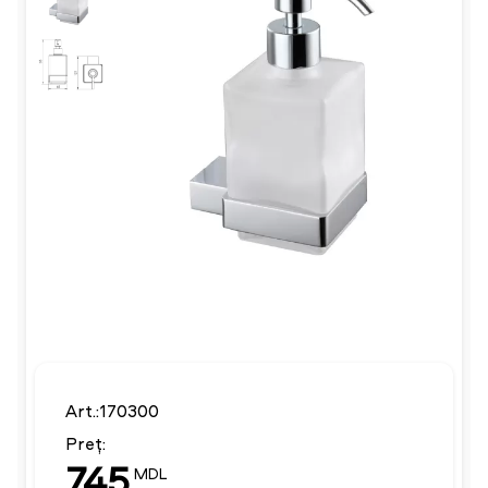
Art.:170300
Preț:
745
MDL