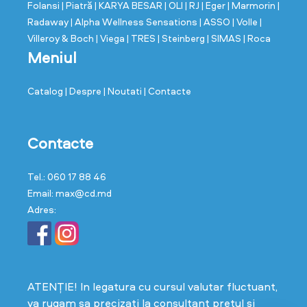
Folansi
| Piatră
| KARYA BESAR
| OLI
| RJ
| Eger
| Marmorin
|
Radaway
| Alpha Wellness Sensations
| ASSO
| Volle
|
Villeroy & Boch
| Viega
| TRES
| Steinberg
| SIMAS
| Roca
Meniul
Catalog
| Despre
| Noutati
| Contacte
Contacte
Tel.: 060 17 88 46
Email: max@cd.md
Adres:
ATENȚIE! In legatura cu cursul valutar fluctuant,
va rugam sa precizati la consultant prețul și