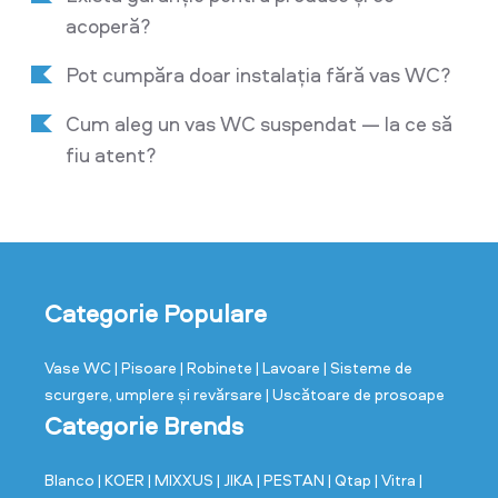
acoperă?
Pot cumpăra doar instalația fără vas WC?
Cum aleg un vas WC suspendat — la ce să
fiu atent?
Categorie Populare
Vase WC
| Pisoare
| Robinete
| Lavoare
| Sisteme de
scurgere, umplere și revărsare
| Uscătoare de prosoape
Categorie Brends
Blanco
| KOER
| MIXXUS
| JIKA
| PESTAN
| Qtap
| Vitra
|