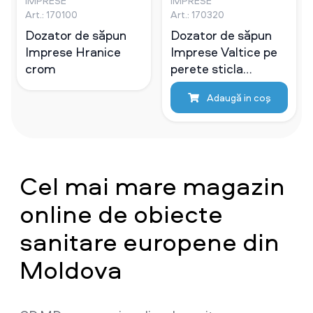
IMPRESE
IMPRESE
Art.: 170100
Art.: 170320
Dozator de săpun
Dozator de săpun
Imprese Hranice
Imprese Valtice pe
crom
perete sticla
mat/crom
Adaugă in coş
Cel mai mare magazin
online de obiecte
sanitare europene din
Moldova