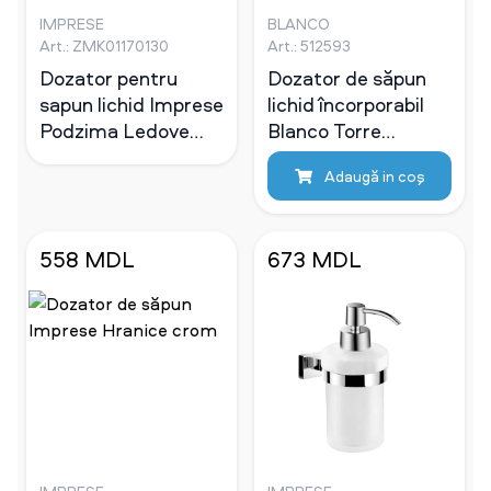
IMPRESE
BLANCO
Art.: ZMK01170130
Art.: 512593
Dozator pentru
Dozator de săpun
sapun lichid Imprese
lichid încorporabil
Podzima Ledove
Blanco Torre
crom
(Cromat), umplere
Adaugă in coş
pe sus
558 MDL
673 MDL