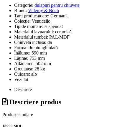
Categorie:
dulapuri pentru chiuvete
Brand:
Villeroy & Boch
Țara producatoare:
Germania
Colecție:
Venticello
Tip de montare:
suspendat
Materialul lavuarului:
ceramică
Materialul tumbei:
PAL/MDF
Chiuveta inclusa:
da
Forma:
dreptunghiulară
Înălţime:
590 mm
Lăţime:
753 mm
Adâncime:
502 mm
Greutatea:
28 kg
Culoare:
alb
Vezi tot
Descriere
Descriere produs
Produse similare
18999 MDL