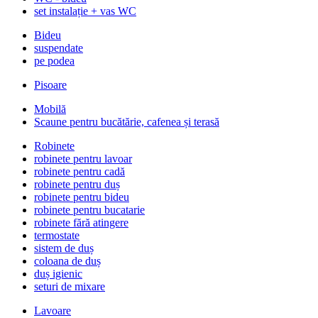
set instalație + vas WC
Bideu
suspendate
pe podea
Pisoare
Mobilă
Scaune pentru bucătărie, cafenea și terasă
Robinete
robinete pentru lavoar
robinete pentru cadă
robinete pentru duș
robinete pentru bideu
robinete pentru bucatarie
robinete fără atingere
termostate
sistem de duș
coloana de duș
duș igienic
seturi de mixare
Lavoare