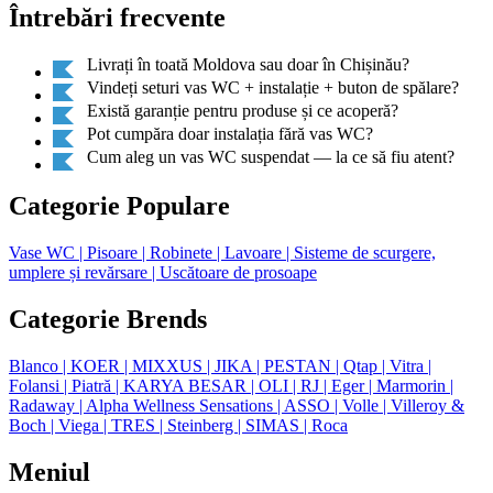
Întrebări frecvente
Livrați în toată Moldova sau doar în Chișinău?
Vindeți seturi vas WC + instalație + buton de spălare?
Există garanție pentru produse și ce acoperă?
Pot cumpăra doar instalația fără vas WC?
Cum aleg un vas WC suspendat — la ce să fiu atent?
Categorie Populare
Vase WC
| Pisoare
| Robinete
| Lavoare
| Sisteme de scurgere,
umplere și revărsare
| Uscătoare de prosoape
Categorie Brends
Blanco
| KOER
| MIXXUS
| JIKA
| PESTAN
| Qtap
| Vitra
|
Folansi
| Piatră
| KARYA BESAR
| OLI
| RJ
| Eger
| Marmorin
|
Radaway
| Alpha Wellness Sensations
| ASSO
| Volle
| Villeroy &
Boch
| Viega
| TRES
| Steinberg
| SIMAS
| Roca
Meniul