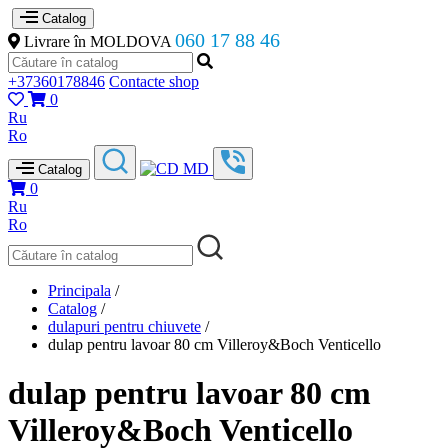
Catalog
060 17 88 46
Livrare în MOLDOVA
+37360178846
Contacte shop
0
Ru
Ro
Catalog
0
Ru
Ro
Principala
/
Catalog
/
dulapuri pentru chiuvete
/
dulap pentru lavoar 80 cm Villeroy&Boch Venticello
dulap pentru lavoar 80 cm
Villeroy&Boch Venticello