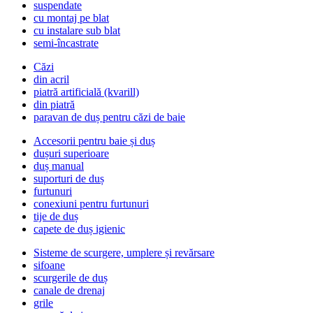
suspendate
cu montaj pe blat
cu instalare sub blat
semi-încastrate
Căzi
din acril
piatră artificială (kvarill)
din piatră
paravan de duș pentru căzi de baie
Accesorii pentru baie și duș
dușuri superioare
duș manual
suporturi de duș
furtunuri
conexiuni pentru furtunuri
tije de duș
capete de duș igienic
Sisteme de scurgere, umplere și revărsare
sifoane
scurgerile de duș
canale de drenaj
grile