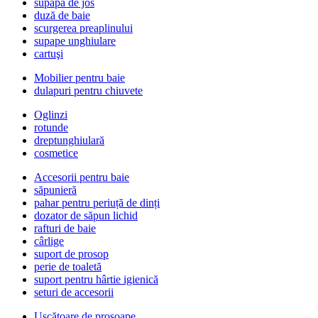
supapă de jos
duză de baie
scurgerea preaplinului
supape unghiulare
cartuşi
Mobilier pentru baie
dulapuri pentru chiuvete
Oglinzi
rotunde
dreptunghiulară
cosmetice
Accesorii pentru baie
săpunieră
pahar pentru periuță de dinți
dozator de săpun lichid
rafturi de baie
cârlige
suport de prosop
perie de toaletă
suport pentru hârtie igienică
seturi de accesorii
Uscătoare de prosoape