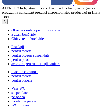
ATENȚIE! In legatura cu cursul valutar fluctuant, va rugam sa
precizati la consultant prețul și disponibilitatea produsului în limita
stoculu
Obiecte sanitare pentru bucătărie
Baterii bucătărie
Chiuvete de bucătărie
Instalații
pentru toaletă
pentru bideuri suspendate
pentru pisoar
accesorii pentru instalații sanitare
Plăci de comandă
pentru toalete
pentru pisoare
Vase WC
suspendate
pe podea
montat pe perete
WC - bideu