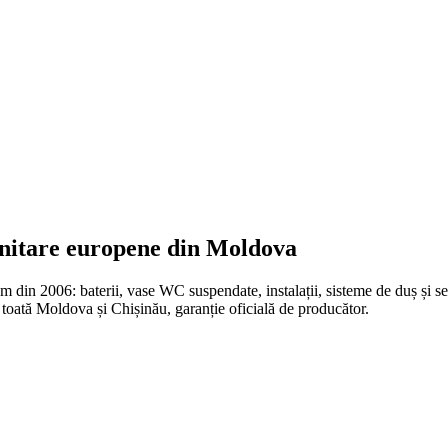
anitare europene din Moldova
n 2006: baterii, vase WC suspendate, instalații, sisteme de duș și set
oată Moldova și Chișinău, garanție oficială de producător.