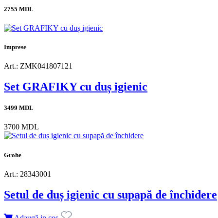
2755 MDL
Imprese
Art.: ZMK041807121
Set GRAFIKY cu duș igienic
3499 MDL
3700 MDL
Grohe
Art.: 28343001
Setul de duș igienic cu supapă de închidere
Adaugă in coş