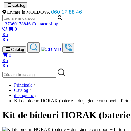
Catalog
060 17 88 46
Livrare în MOLDOVA
+37360178846
Contacte shop
0
Ru
Ro
Catalog
0
Ru
Ro
Principala
/
Catalog
/
duș igienic
/
Kit de bideuri HORAK (baterie + duș igienic cu suport + furtu
Kit de bideuri HORAK (baterie +