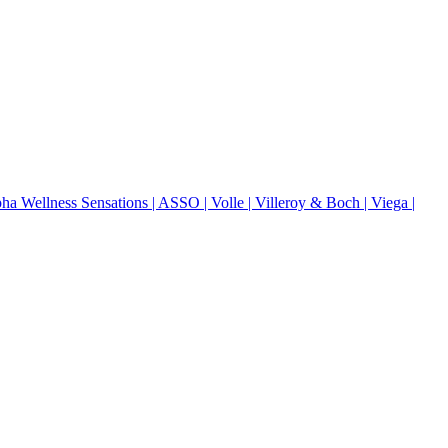
pha Wellness Sensations
| ASSO
| Volle
| Villeroy & Boch
| Viega
|