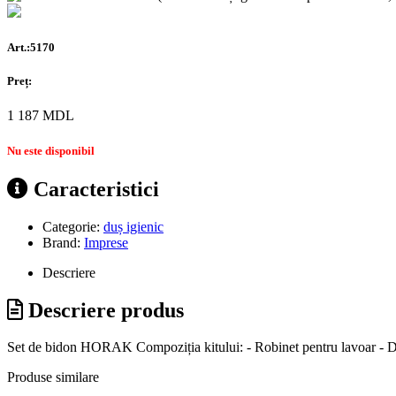
Art.:5170
Preț:
1 187
MDL
Nu este disponibil
Caracteristici
Categorie:
duș igienic
Brand:
Imprese
Descriere
Descriere produs
Set de bidon HORAK Compoziția kitului: - Robinet pentru lavoar - D
Produse similare