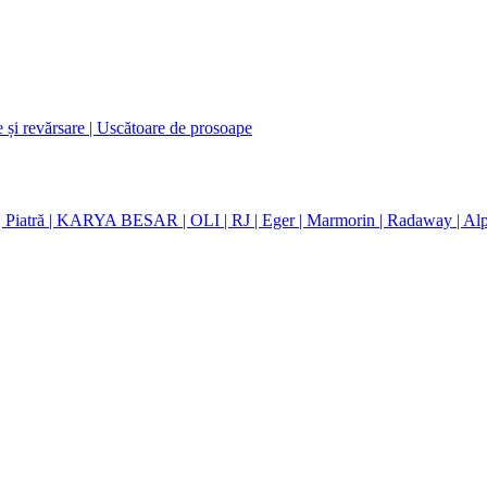
e și revărsare
| Uscătoare de prosoape
| Piatră
| KARYA BESAR
| OLI
| RJ
| Eger
| Marmorin
| Radaway
| Al