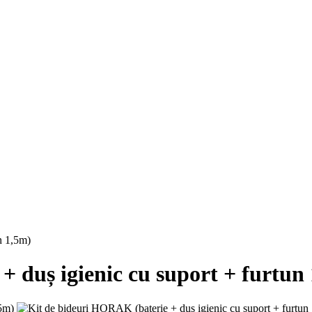
n 1,5m)
 duș igienic cu suport + furtun