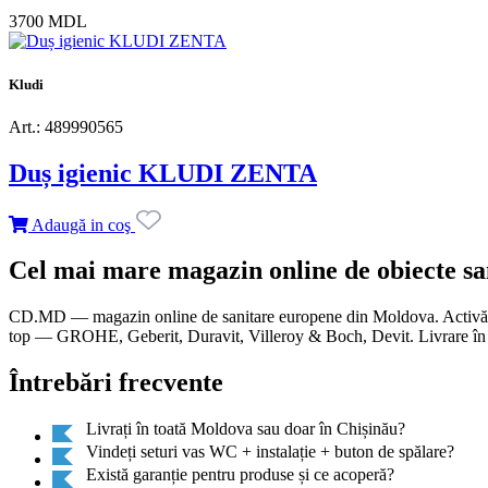
3700 MDL
Kludi
Art.: 489990565
Duș igienic KLUDI ZENTA
Adaugă in coş
Cel mai mare magazin online de obiecte s
CD.MD — magazin online de sanitare europene din Moldova. Activăm di
top — GROHE, Geberit, Duravit, Villeroy & Boch, Devit. Livrare în t
Întrebări frecvente
Livrați în toată Moldova sau doar în Chișinău?
Vindeți seturi vas WC + instalație + buton de spălare?
Există garanție pentru produse și ce acoperă?