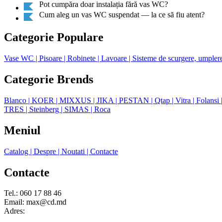
Pot cumpăra doar instalația fără vas WC?
Cum aleg un vas WC suspendat — la ce să fiu atent?
Categorie Populare
Vase WC
| Pisoare
| Robinete
| Lavoare
| Sisteme de scurgere, umpler
Categorie Brends
Blanco
| KOER
| MIXXUS
| JIKA
| PESTAN
| Qtap
| Vitra
| Folansi
TRES
| Steinberg
| SIMAS
| Roca
Meniul
Catalog
| Despre
| Noutati
| Contacte
Contacte
Tel.: 060 17 88 46
Email: max@cd.md
Adres: