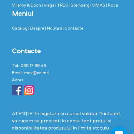
Villeroy & Boch
| Viega
| TRES
| Steinberg
| SIMAS
| Roca
Meniul
Catalog
| Despre
| Noutati
| Contacte
Contacte
Tel.: 060 17 88 46
Email: max@cd.md
Adres:
ATENȚIE! In legatura cu cursul valutar fluctuant,
va rugam sa precizati la consultant prețul și
disponibilitatea produsului în limita stoculu