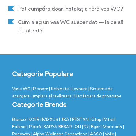
Pot cumpăra doar instalația fără vas WC?
Cum aleg un vas WC suspendat — la ce să
fiu atent?
Categorie Populare
Vase WC
| Pisoare
| Robinete
| Lavoare
| Sisteme de
scurgere, umplere și revărsare
| Uscătoare de prosoape
Categorie Brends
Blanco
| KOER
| MIXXUS
| JIKA
| PESTAN
| Qtap
| Vitra
|
Folansi
| Piatră
| KARYA BESAR
| OLI
| RJ
| Eger
| Marmorin
|
Radaway
| Alpha Wellness Sensations
| ASSO
| Volle
|