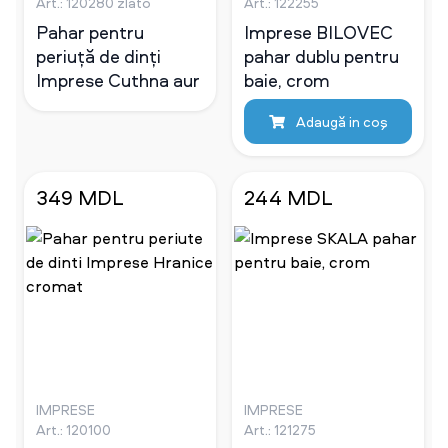
Art.: 120280 zlato
Art.: 122255
Pahar pentru
Imprese BILOVEC
periuță de dinți
pahar dublu pentru
Imprese Cuthna aur
baie, crom
Adaugă in coş
349 MDL
244 MDL
IMPRESE
IMPRESE
Art.: 120100
Art.: 121275