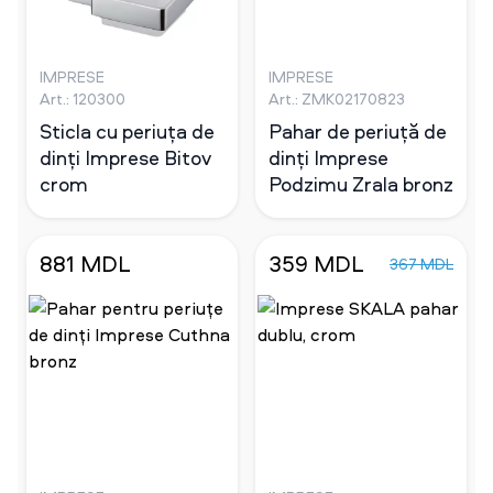
IMPRESE
IMPRESE
Art.: 120300
Art.: ZMK02170823
Sticla cu periuța de
Pahar de periuță de
dinți Imprese Bitov
dinți Imprese
crom
Podzimu Zrala bronz
881 MDL
359 MDL
367 MDL