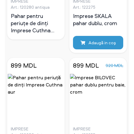
IMPRESE
IMPRESE
Art.: 120280 antiqua
Art.: 122275
Pahar pentru
Imprese SKALA
periuțe de dinți
pahar dublu, crom
Imprese Cuthna
bronz
Adaugă in coş
899 MDL
899 MDL
920 MDL
IMPRESE
IMPRESE