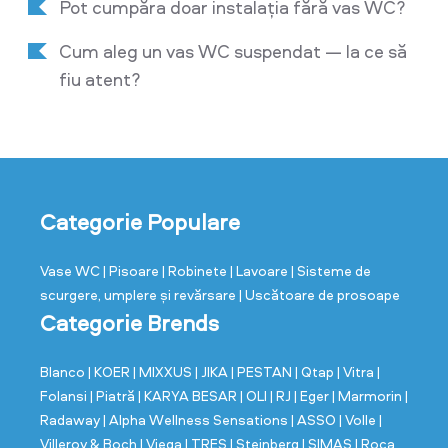
Pot cumpăra doar instalația fără vas WC?
Cum aleg un vas WC suspendat — la ce să
fiu atent?
Categorie Populare
Vase WC
| Pisoare
| Robinete
| Lavoare
| Sisteme de
scurgere, umplere și revărsare
| Uscătoare de prosoape
Categorie Brends
Blanco
| KOER
| MIXXUS
| JIKA
| PESTAN
| Qtap
| Vitra
|
Folansi
| Piatră
| KARYA BESAR
| OLI
| RJ
| Eger
| Marmorin
|
Radaway
| Alpha Wellness Sensations
| ASSO
| Volle
|
Villeroy & Boch
| Viega
| TRES
| Steinberg
| SIMAS
| Roca