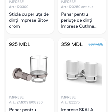
IMPRESE
IMPRESE
Art.: 120300
Art.: 120280 antiqua
Sticla cu periuța de
Pahar pentru
dinți Imprese Bitov
periuțe de dinți
crom
Imprese Cuthna
bronz
925 MDL
359 MDL
367 MDL
IMPRESE
IMPRESE
Art.: ZMK091908230
Art.: 122275
Pahar pentru
Imprese SKALA