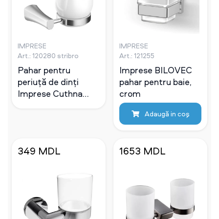
IMPRESE
IMPRESE
Art.: 120280 stribro
Art.: 121255
Pahar pentru
Imprese BILOVEC
periuță de dinți
pahar pentru baie,
Imprese Cuthna
crom
crom
Adaugă in coş
349 MDL
1653 MDL