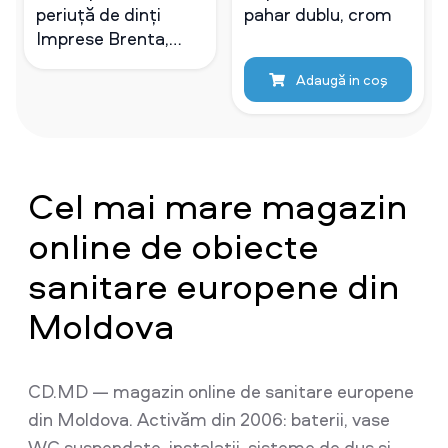
periuță de dinți
pahar dublu, crom
Imprese Brenta,
grafic.crom
Adaugă in coş
Cel mai mare magazin
online de obiecte
sanitare europene din
Moldova
CD.MD — magazin online de sanitare europene
din Moldova. Activăm din 2006: baterii, vase
WC suspendate, instalații, sisteme de duș și