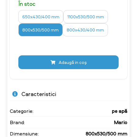
În stoc
650x430/400 mm
1100x530/500 mm
800x530/500 mm
800x430/400 mm
Adaugă in coş
Caracteristici
Categorie:
pe apă
Brand:
Mario
Dimensiune:
800x530/500 mm