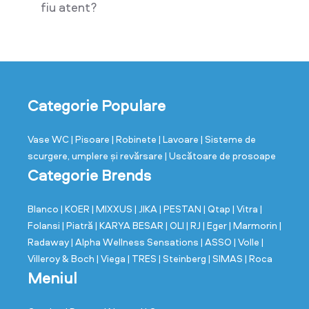
fiu atent?
Categorie Populare
Vase WC
| Pisoare
| Robinete
| Lavoare
| Sisteme de
scurgere, umplere și revărsare
| Uscătoare de prosoape
Categorie Brends
Blanco
| KOER
| MIXXUS
| JIKA
| PESTAN
| Qtap
| Vitra
|
Folansi
| Piatră
| KARYA BESAR
| OLI
| RJ
| Eger
| Marmorin
|
Radaway
| Alpha Wellness Sensations
| ASSO
| Volle
|
Villeroy & Boch
| Viega
| TRES
| Steinberg
| SIMAS
| Roca
Meniul