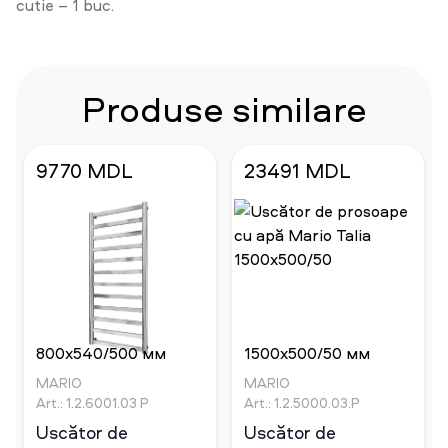
cutie – 1 buc.
Produse similare
9770 MDL
23491 MDL
800x540/500 мм
1500x500/50 мм
MARIO
MARIO
Art.: 1.2.6001.03 Р
Art.: 1.2.5000.03.Р
Uscător de
Uscător de