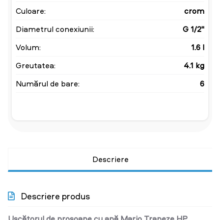
Culoare:
crom
Diametrul conexiunii:
G 1/2''
Volum:
1.6 l
Greutatea:
4.1 kg
Numărul de bare:
6
Descriere
Descriere produs
Uscătorul de prosoape cu apă Mario Trapeze HP