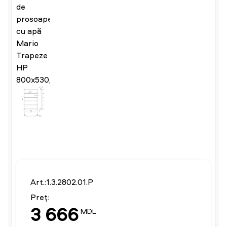
Art.:
1.3.2802.01.P
Preț:
3 666
MDL