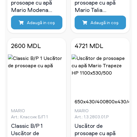
prosoape cu apă
prosoape cu apă
Mario Modena
Mario Talia
1200x540/500
1500x500/50
Adaugă in coş
Adaugă in coş
2600 MDL
4721 MDL
650x430/400
800x430/40
мм
мм
MARIO
MARIO
Art.: Классик Б/П 1
Art.: 1.3.2803.01.P
Classic B/P 1
Uscător de
Uscător de
prosoape cu apă