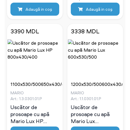
650x430/400
Adaugă in coş
Adaugă in coş
3390 MDL
3338 MDL
1100x530/500
650x430/400
800x530/500
1200x530/500
800x430/400
600x430/40
мм
мм
мм
мм
мм
мм
MARIO
MARIO
Art.: 1.3.0301.01.P
Art.: 1.1.0301.01.P
Uscător de
Uscător de
prosoape cu apă
prosoape cu apă
Mario Lux HP
Mario Lux
800x430/400
600x530/500