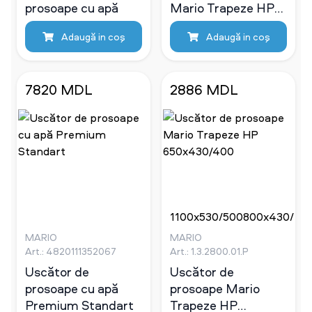
prosoape cu apă
Mario Trapeze HP
1100x530/500
Adaugă in coş
Adaugă in coş
7820 MDL
2886 MDL
1100x530/500
800x430/40
мм
мм
MARIO
MARIO
Art.: 4820111352067
Art.: 1.3.2800.01.P
Uscător de
Uscător de
prosoape cu apă
prosoape Mario
Premium Standart
Trapeze HP