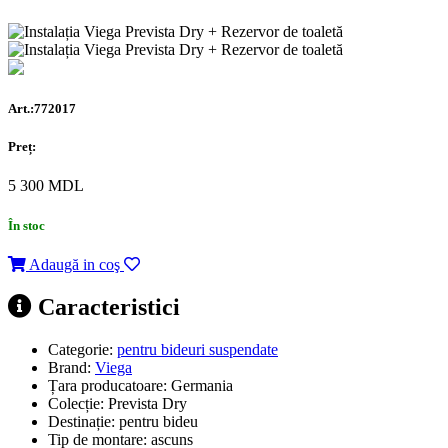
Art.:772017
Preț:
5 300
MDL
În stoc
Adaugă in coş
Caracteristici
Categorie:
pentru bideuri suspendate
Brand:
Viega
Țara producatoare:
Germania
Colecție:
Prevista Dry
Destinație:
pentru bideu
Tip de montare:
ascuns