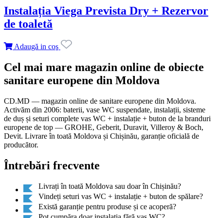
Instalația Viega Prevista Dry + Rezervor
de toaletă
Adaugă in coş
Cel mai mare magazin online de obiecte
sanitare europene din Moldova
CD.MD — magazin online de sanitare europene din Moldova.
Activăm din 2006: baterii, vase WC suspendate, instalații, sisteme
de duș și seturi complete vas WC + instalație + buton de la branduri
europene de top — GROHE, Geberit, Duravit, Villeroy & Boch,
Devit. Livrare în toată Moldova și Chișinău, garanție oficială de
producător.
Întrebări frecvente
Livrați în toată Moldova sau doar în Chișinău?
Vindeți seturi vas WC + instalație + buton de spălare?
Există garanție pentru produse și ce acoperă?
Pot cumpăra doar instalația fără vas WC?