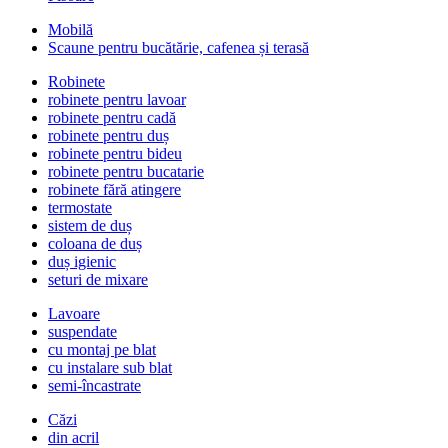
Mobilă
Scaune pentru bucătărie, cafenea și terasă
Robinete
robinete pentru lavoar
robinete pentru cadă
robinete pentru duș
robinete pentru bideu
robinete pentru bucatarie
robinete fără atingere
termostate
sistem de duș
coloana de duș
duș igienic
seturi de mixare
Lavoare
suspendate
cu montaj pe blat
cu instalare sub blat
semi-încastrate
Căzi
din acril