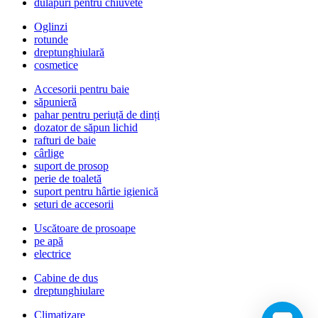
dulapuri pentru chiuvete
Oglinzi
rotunde
dreptunghiulară
cosmetice
Accesorii pentru baie
săpunieră
pahar pentru periuță de dinți
dozator de săpun lichid
rafturi de baie
cârlige
suport de prosop
perie de toaletă
suport pentru hârtie igienică
seturi de accesorii
Uscătoare de prosoape
pe apă
electrice
Cabine de dus
dreptunghiulare
Climatizare