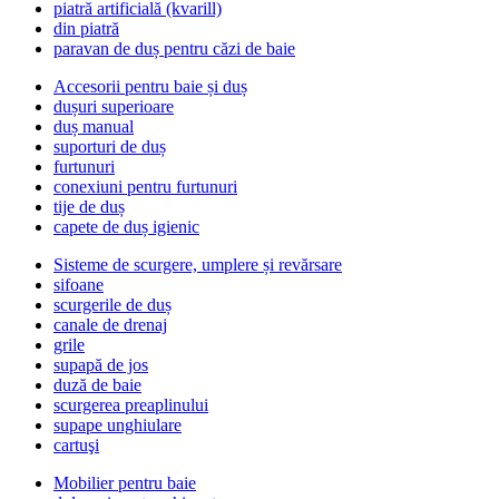
piatră artificială (kvarill)
din piatră
paravan de duș pentru căzi de baie
Accesorii pentru baie și duș
dușuri superioare
duș manual
suporturi de duș
furtunuri
conexiuni pentru furtunuri
tije de duș
capete de duș igienic
Sisteme de scurgere, umplere și revărsare
sifoane
scurgerile de duș
canale de drenaj
grile
supapă de jos
duză de baie
scurgerea preaplinului
supape unghiulare
cartuşi
Mobilier pentru baie