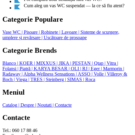
Cum aleg un vas WC suspendat — la ce să fiu atent?
Categorie Populare
Vase WC
| Pisoare
| Robinete
| Lavoare
| Sisteme de scurgere,
umplere și revărsare
| Uscătoare de prosoape
Categorie Brends
Blanco
| KOER
| MIXXUS
| JIKA
| PESTAN
| Qtap
| Vitra
|
Folansi
| Piatră
| KARYA BESAR
| OLI
| RJ
| Eger
| Marmorin
|
Radaway
| Alpha Wellness Sensations
| ASSO
| Volle
| Villeroy &
Boch
| Viega
| TRES
| Steinberg
| SIMAS
| Roca
Meniul
Catalog
| Despre
| Noutati
| Contacte
Contacte
Tel.: 060 17 88 46