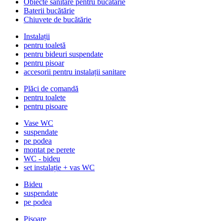
Obiecte sanitare pentru bucătărie
Baterii bucătărie
Chiuvete de bucătărie
Instalații
pentru toaletă
pentru bideuri suspendate
pentru pisoar
accesorii pentru instalații sanitare
Plăci de comandă
pentru toalete
pentru pisoare
Vase WC
suspendate
pe podea
montat pe perete
WC - bideu
set instalație + vas WC
Bideu
suspendate
pe podea
Pisoare