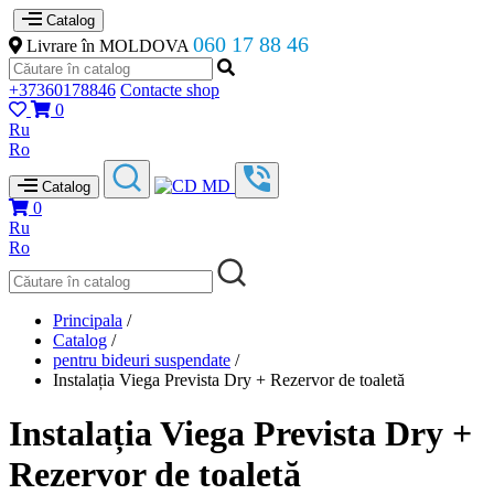
Catalog
060 17 88 46
Livrare în MOLDOVA
+37360178846
Contacte shop
0
Ru
Ro
Catalog
0
Ru
Ro
Principala
/
Catalog
/
pentru bideuri suspendate
/
Instalația Viega Prevista Dry + Rezervor de toaletă
Instalația Viega Prevista Dry +
Rezervor de toaletă