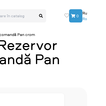
Ru
0
Ro
 de comandă Pan crom
+ Rezervor
mandă Pan