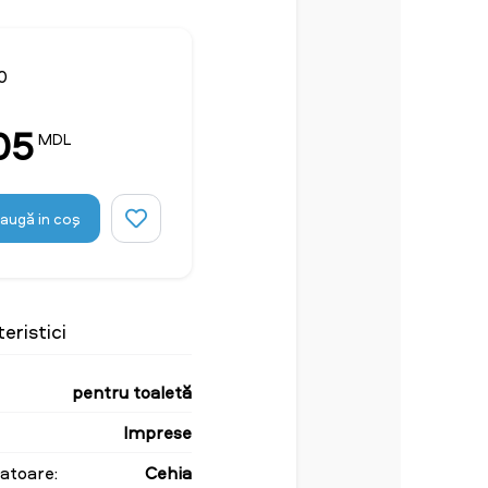
30
05
MDL
augă in coş
eristici
pentru toaletă
Imprese
atoare:
Cehia