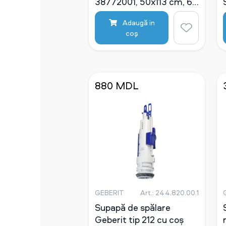
38772001, 50x113 cm, 6-
9 L, clapeta actionare
Adaugă in
inclusa
coş
880 MDL
GEBERIT
Art.: 244.820.00.1
Supapă de spălare
Geberit tip 212 cu coș