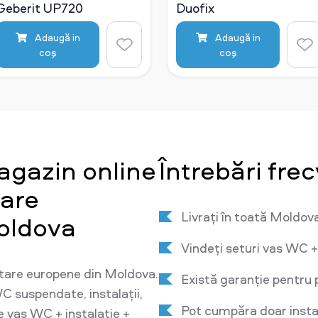
Geberit UP720
Duofix
Adaugă in
Adaugă in
coş
coş
agazin online
Întrebări fre
tare
Livrați în toată Moldov
oldova
Vindeți seturi vas WC +
tare europene din Moldova.
Există garanție pentru 
C suspendate, instalații,
Pot cumpăra doar insta
e vas WC + instalație +