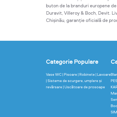
buton de la branduri europene d
Duravit, Villeroy & Boch, Devit. L
Chișinău, garanție oficială de pr
Categorie Populare
Ca
Vase WC
| Pisoare
| Robinete
| Lavoare
Bla
| Sisteme de scurgere, umplere și
PE
revărsare
| Uscătoare de prosoape
KA
Ma
Sen
Bo
SI