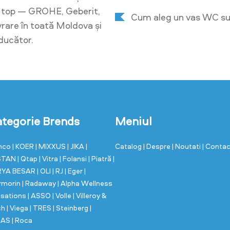
e top — GROHE, Geberit,
Cum aleg un vas WC sus
ivrare în toată Moldova și
oducător.
tegorie Brends
Meniul
nco
| KOER
| MIXXUS
| JIKA
|
Catalog
| Despre
| Noutati
| Conta
STAN
| Qtap
| Vitra
| Folansi
| Piatră
|
RYA BESAR
| OLI
| RJ
| Eger
|
rmorin
| Radaway
| Alpha Wellness
sations
| ASSO
| Volle
| Villeroy &
ch
| Viega
| TRES
| Steinberg
|
MAS
| Roca