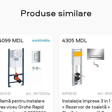
Produse similare
4099 MDL
4305 MDL
4499 MDL
GROHE
Art.: 3873200a
IMPRESE
Art.: i81
Ramă pentru instalare
Instalația Imprese 3 in 1
vas viceu Grohe Rapid
+ Rezervor de toaletă +