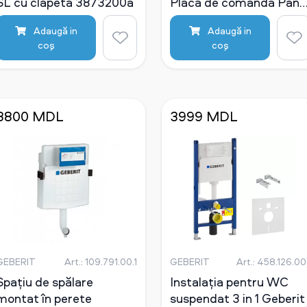
SL cu clapetă 3873200a
Placă de comandă Pan
crom
Adaugă in
Adaugă in
coş
coş
3800 MDL
3999 MDL
GEBERIT
Art.: 109.791.00.1
GEBERIT
Art.: 458.126.00.
Spațiu de spălare
Instalația pentru WC
montat în perete
suspendat 3 in 1 Geberit