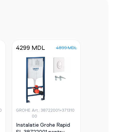
4299 MDL
4899 MDL
30
GROHE
Art.: 38722001+371310
00
Instalatie Grohe Rapid
SL 38722001 pentru