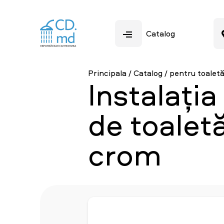
Catalog
Principala
/
Catalog
/
pentru toalet
Instalația
de toalet
crom