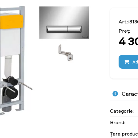
Art.:i81
Preț:
4 3
Ad
Caract
Categorie:
Brand:
Țara produc