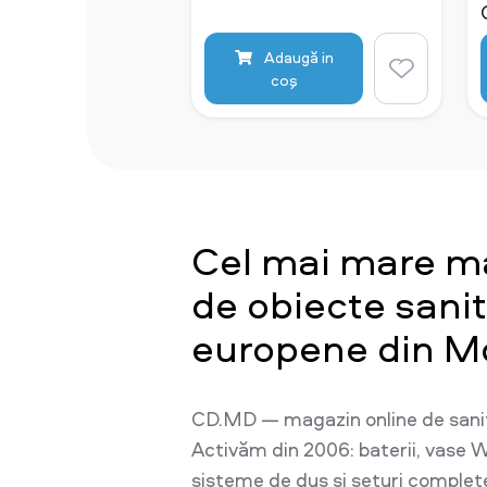
Adaugă in
coş
Cel mai mare m
de obiecte sani
europene din M
CD.MD — magazin online de sani
Activăm din 2006: baterii, vase W
sisteme de duș și seturi complet