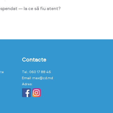
pendat — la ce să fiu atent?
Contacte
cte
Tel.: 060 17 88 46
Email: max@cd.md
Adres: