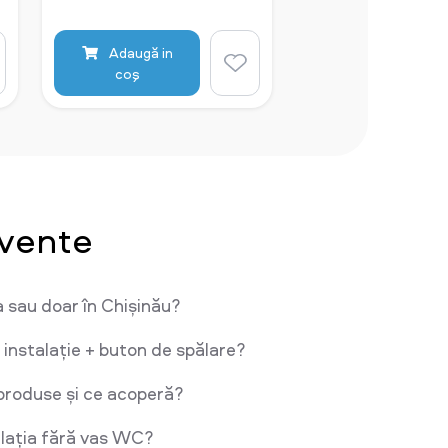
Adaugă in
coş
cvente
a sau doar în Chișinău?
 instalație + buton de spălare?
produse și ce acoperă?
lația fără vas WC?