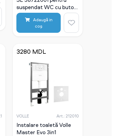
suspendat WC cu buton
alb lucios
Adaugă in
coş
3280 MDL
1
VOLLE
Art.: 212010
Instalare toaletă Volle
Master Evo 3in1