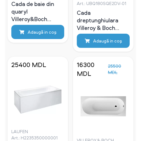
Cada de baie din
Art.: UBQ180SQE2DV-01
quaryl
Cada
Villeroy&Boch
dreptunghiulara
Squaro Edge 170x75
Villeroy & Boch
Adaugă in coş
Squaro Edge 12, 180
Adaugă in coş
80 cm, Quaryl,
incastrabila, alb
Alpin,
25400 MDL
16300
UBQ180SQE2DV-01
25500
MDL
MDL
LAUFEN
Art.: H2235350000001
VILLEROY & BOCH