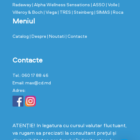
Radaway
| Alpha Wellness Sensations
| ASSO
| Volle
|
Villeroy & Boch
| Viega
| TRES
| Steinberg
| SIMAS
| Roca
Meniul
Catalog
| Despre
| Noutati
| Contacte
Contacte
Tel.: 060 17 88 46
Email: max@cd.md
Adres:
ATENȚIE! In legatura cu cursul valutar fluctuant,
va rugam sa precizati la consultant prețul și