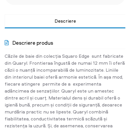
Descriere
Descriere produs
Căzile de baie din colecția Squaro Edge sunt fabricate
din Quaryl. Frontieraa îngustă de numai 12 mm îi oferă
căzii o nuanță incomparabilă de luminozitate. Liniile
din interiorul baiei oferă armonie estetică. În așa mod,
fiecare atingere permite de a experimenta
adâncimea de senzațiilor. Quaryl este un amestec
dintre acril și cuarț. Materialul dens și durabil oferă o
igienă bună, precum și condiții de siguranță, deoarece
murdăria practic nu se lipeste. Quaryl combină
fiabilitatea, conductivitatea termică scăzută și
rezistența la uzură. Și, de asemenea, conservarea