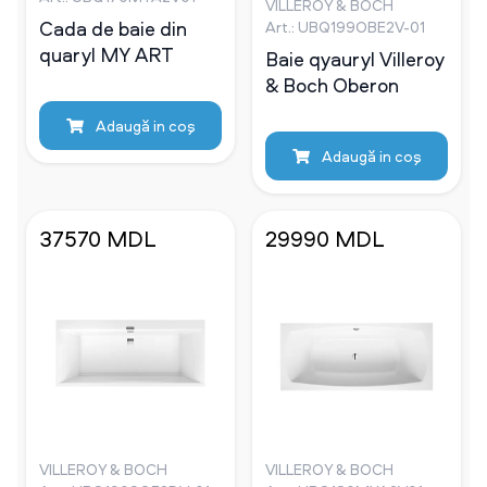
VILLEROY & BOCH
Cada de baie din
Art.: UBQ199OBE2V-01
quaryl MY ART
Baie qyauryl Villeroy
& Boch Oberon
Adaugă in coş
Adaugă in coş
37570 MDL
29990 MDL
VILLEROY & BOCH
VILLEROY & BOCH