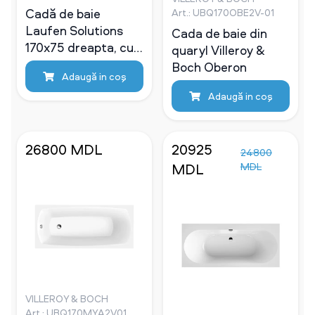
Cadă de baie
Art.: UBQ170OBE2V-01
Laufen Solutions
Cada de baie din
170x75 dreapta, cu
quaryl Villeroy &
panou
Boch Oberon
Adaugă in coş
Adaugă in coş
26800 MDL
20925
24800
MDL
MDL
VILLEROY & BOCH
Art.: UBQ170MYA2V01