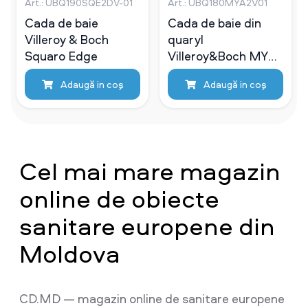
Art.: UBQ190SQE2DV-01
Art.: UBQ180MYA2V01
Cada de baie
Cada de baie din
Villeroy & Boch
quaryl
Squaro Edge
Villeroy&Boch MY
ART 180X80
Adaugă in coş
Adaugă in coş
Cel mai mare magazin
online de obiecte
sanitare europene din
Moldova
CD.MD — magazin online de sanitare europene