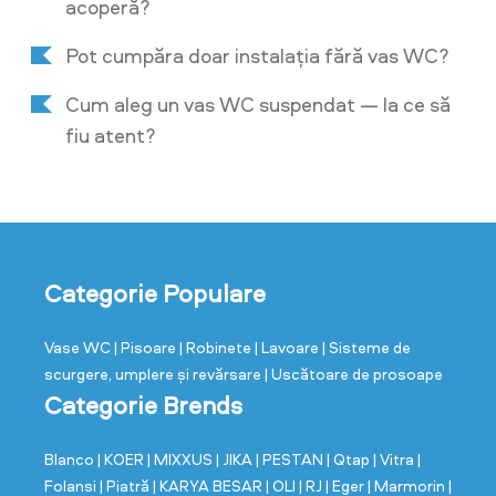
acoperă?
Pot cumpăra doar instalația fără vas WC?
Cum aleg un vas WC suspendat — la ce să
fiu atent?
Categorie Populare
Vase WC
| Pisoare
| Robinete
| Lavoare
| Sisteme de
scurgere, umplere și revărsare
| Uscătoare de prosoape
Categorie Brends
Blanco
| KOER
| MIXXUS
| JIKA
| PESTAN
| Qtap
| Vitra
|
Folansi
| Piatră
| KARYA BESAR
| OLI
| RJ
| Eger
| Marmorin
|