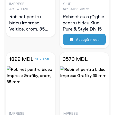
IMPRESE
KLUDI
Art.: 40320
Art.: 402160575
Robinet pentru
Robinet cu o pîrghie
bideu Imprese
pentru bideu Kludi
Valtice, crom, 35
Pure & Style DN 15
mm
Adaugă in coş
1899 MDL
3573 MDL
2820 MDL
IMPRESE
IMPRESE