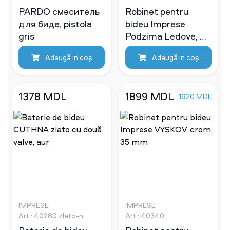
PARDO смеситель
Robinet pentru
для биде, pistola
bideu Imprese
gris
Podzima Ledove, 35
mm
Adaugă in coş
Adaugă in coş
1378 MDL
1899 MDL
1920 MDL
IMPRESE
IMPRESE
Art.: 40280 zlato-n
Art.: 40340