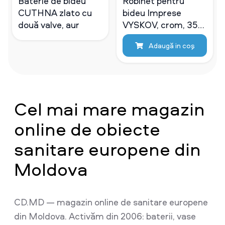
Baterie de bideu
Robinet pentru
CUTHNA zlato cu
bideu Imprese
două valve, aur
VYSKOV, crom, 35
mm
Adaugă in coş
Cel mai mare magazin
online de obiecte
sanitare europene din
Moldova
CD.MD — magazin online de sanitare europene
din Moldova. Activăm din 2006: baterii, vase