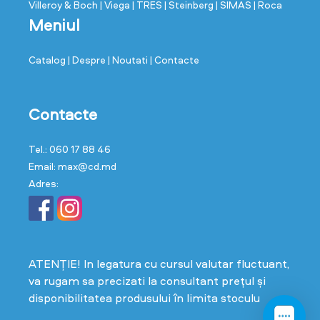
Villeroy & Boch
| Viega
| TRES
| Steinberg
| SIMAS
| Roca
Meniul
Catalog
| Despre
| Noutati
| Contacte
Contacte
Tel.: 060 17 88 46
Email: max@cd.md
Adres:
ATENȚIE! In legatura cu cursul valutar fluctuant,
va rugam sa precizati la consultant prețul și
disponibilitatea produsului în limita stoculu