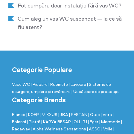
Pot cumpăra doar instalația fără vas WC?
Cum aleg un vas WC suspendat — la ce să
fiu atent?
Categorie Populare
Vase WC
| Pisoare
| Robinete
| Lavoare
| Sisteme de
scurgere, umplere și revărsare
| Uscătoare de prosoape
Categorie Brends
Blanco
| KOER
| MIXXUS
| JIKA
| PESTAN
| Qtap
| Vitra
|
Folansi
| Piatră
| KARYA BESAR
| OLI
| RJ
| Eger
| Marmorin
|
Radaway
| Alpha Wellness Sensations
| ASSO
| Volle
|