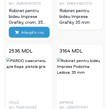
Art.: ZMK061901070
Art.: ZMK041807070
Robinet pentru
Robinet pentru
bideu Imprese
bideu Imprese
Grafiky, crom, 35
Grafiky 35 mm
mm
Adaugă in coş
2536 MDL
3164 MDL
VOLLE
IMPRESE
Art.: 1548.020106
Art.: ZMK01170107