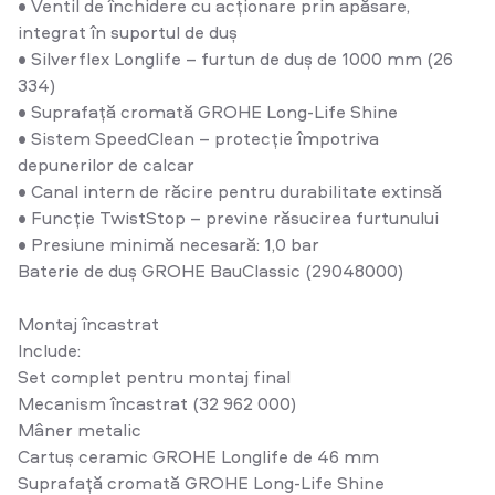
• Ventil de închidere cu acționare prin apăsare,
integrat în suportul de duș
• Silverflex Longlife – furtun de duș de 1000 mm (26
334)
• Suprafață cromată GROHE Long-Life Shine
• Sistem SpeedClean – protecție împotriva
depunerilor de calcar
• Canal intern de răcire pentru durabilitate extinsă
• Funcție TwistStop – previne răsucirea furtunului
• Presiune minimă necesară: 1,0 bar
Baterie de duș GROHE BauClassic (29048000)
Montaj încastrat
Include:
Set complet pentru montaj final
Mecanism încastrat (32 962 000)
Mâner metalic
Cartuș ceramic GROHE Longlife de 46 mm
Suprafață cromată GROHE Long-Life Shine