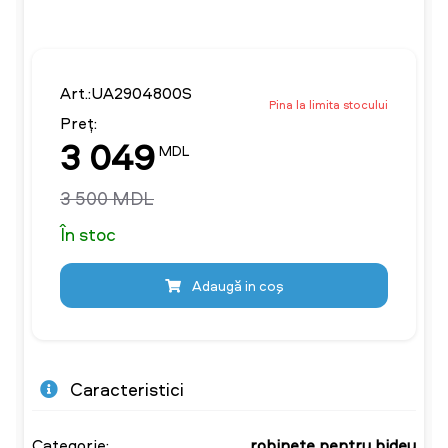
Art.:UA2904800S
Pina la limita stocului
Preț:
3 049
MDL
3 500 MDL
În stoc
Adaugă in coş
Caracteristici
Categorie:
robinete pentru bideu