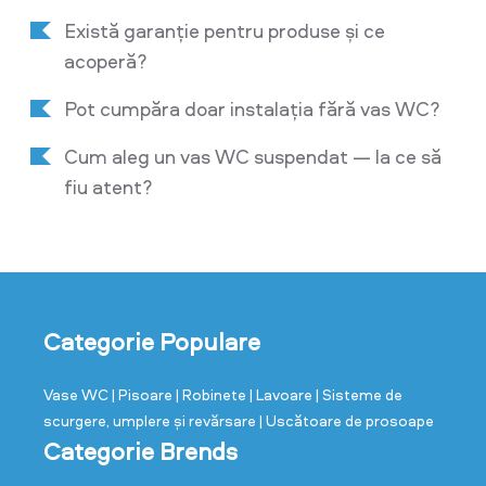
Există garanție pentru produse și ce
acoperă?
Pot cumpăra doar instalația fără vas WC?
Cum aleg un vas WC suspendat — la ce să
fiu atent?
Categorie Populare
Vase WC
| Pisoare
| Robinete
| Lavoare
| Sisteme de
scurgere, umplere și revărsare
| Uscătoare de prosoape
Categorie Brends