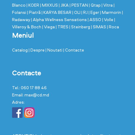
Blanco
| KOER
| MIXXUS
| JIKA
| PESTAN
| Qtap
| Vitra
|
Folansi
| Piatră
| KARYA BESAR
| OLI
| RJ
| Eger
| Marmorin
|
Radaway
| Alpha Wellness Sensations
| ASSO
| Volle
|
Villeroy & Boch
| Viega
| TRES
| Steinberg
| SIMAS
| Roca
Meniul
Catalog
| Despre
| Noutati
| Contacte
Contacte
Tel.: 060 17 88 46
Email: max@cd.md
Adres: