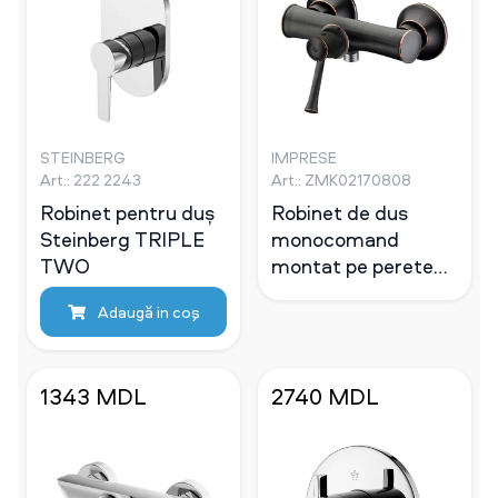
STEINBERG
IMPRESE
Art.: 222 2243
Art.: ZMK02170808
Robinet pentru duș
Robinet de dus
Steinberg TRIPLE
monocomand
TWO
montat pe perete
Imprese Podzimu
Adaugă in coş
Zrala bronz, 35 mm
1343 MDL
2740 MDL