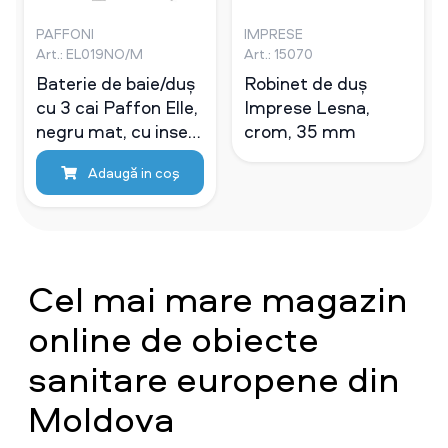
PAFFONI
IMPRESE
Art.: EL019NO/M
Art.: 15070
Baterie de baie/duș
Robinet de duș
cu 3 cai Paffon Elle,
Imprese Lesna,
negru mat, cu insert
crom, 35 mm
metalic
Adaugă in coş
Cel mai mare magazin
online de obiecte
sanitare europene din
Moldova