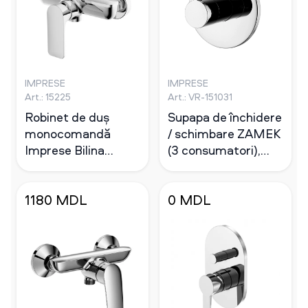
IMPRESE
IMPRESE
Art.: 15225
Art.: VR-151031
Robinet de duș
Supapa de închidere
monocomandă
/ schimbare ZAMEK
Imprese Bilina
(3 consumatori),
alamă crom, 35 mm
forma R
1180 MDL
0 MDL