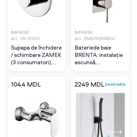
IMPRESE
IMPRESE
Art.: VR-151031
Art.: ZMK091908041
Supapa de închidere
Bateriede baie
/ schimbare ZAMEK
BRENTA, instalație
(3 consumatori),
ascunsă,
forma R
grafic.chrome, 35
mm
1044 MDL
2249 MDL
2400 MDL