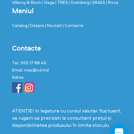
Villeroy & Boch
| Viega
| TRES
| Steinberg
| SIMAS
| Roca
Meniul
Catalog
| Despre
| Noutati
| Contacte
Contacte
Tel.: 060 17 88 46
Email: max@cd.md
Adres:
ATENȚIE! In legatura cu cursul valutar fluctuant,
va rugam sa precizati la consultant prețul și
disponibilitatea produsului în limita stoculu