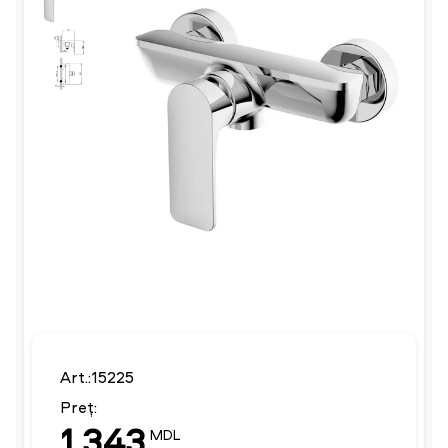
Art.:15225
Preț:
1 343
MDL