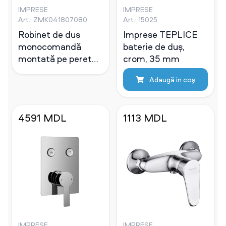
IMPRESE
IMPRESE
Art.: ZMK041807080
Art.: 15025
Robinet de dus
Imprese TEPLICE
monocomandă
baterie de duș,
montată pe perete
crom, 35 mm
Imprese Gafiky
Adaugă in coş
crom, 35 mm
4591 MDL
1113 MDL
IMPRESE
IMPRESE