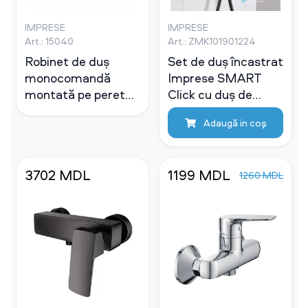
IMPRESE
IMPRESE
Art.: 15040
Art.: ZMK101901224
Robinet de duș
Set de duș încastrat
monocomandă
Imprese SMART
montată pe perete
Click cu duș de
Imprese Laska
mână, negru
Adaugă in coş
crom, 35 mm
(ZMK101901224)
3702 MDL
1199 MDL
1260 MDL