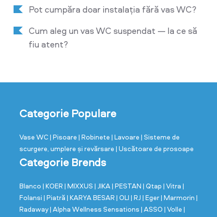
Pot cumpăra doar instalația fără vas WC?
Cum aleg un vas WC suspendat — la ce să
fiu atent?
Categorie Populare
Vase WC
| Pisoare
| Robinete
| Lavoare
| Sisteme de
scurgere, umplere și revărsare
| Uscătoare de prosoape
Categorie Brends
Blanco
| KOER
| MIXXUS
| JIKA
| PESTAN
| Qtap
| Vitra
|
Folansi
| Piatră
| KARYA BESAR
| OLI
| RJ
| Eger
| Marmorin
|
Radaway
| Alpha Wellness Sensations
| ASSO
| Volle
|