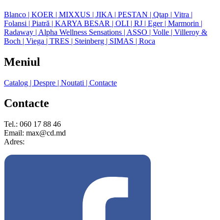
Blanco
| KOER
| MIXXUS
| JIKA
| PESTAN
| Qtap
| Vitra
|
Folansi
| Piatră
| KARYA BESAR
| OLI
| RJ
| Eger
| Marmorin
|
Radaway
| Alpha Wellness Sensations
| ASSO
| Volle
| Villeroy &
Boch
| Viega
| TRES
| Steinberg
| SIMAS
| Roca
Meniul
Catalog
| Despre
| Noutati
| Contacte
Contacte
Tel.: 060 17 88 46
Email: max@cd.md
Adres: