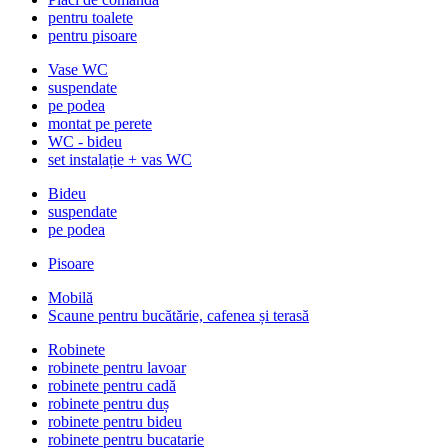
pentru toalete
pentru pisoare
Vase WC
suspendate
pe podea
montat pe perete
WC - bideu
set instalație + vas WC
Bideu
suspendate
pe podea
Pisoare
Mobilă
Scaune pentru bucătărie, cafenea și terasă
Robinete
robinete pentru lavoar
robinete pentru cadă
robinete pentru duș
robinete pentru bideu
robinete pentru bucatarie