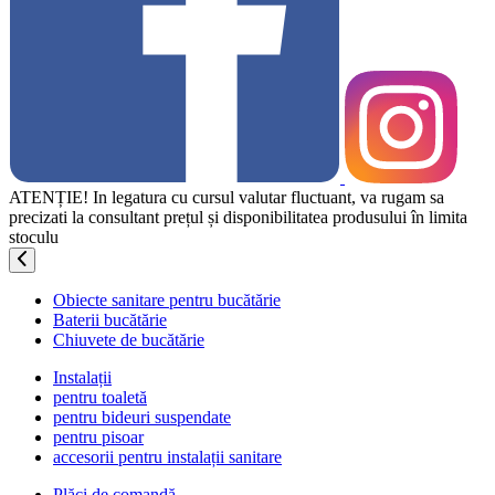
ATENȚIE! In legatura cu cursul valutar fluctuant, va rugam sa
precizati la consultant prețul și disponibilitatea produsului în limita
stoculu
Obiecte sanitare pentru bucătărie
Baterii bucătărie
Chiuvete de bucătărie
Instalații
pentru toaletă
pentru bideuri suspendate
pentru pisoar
accesorii pentru instalații sanitare
Plăci de comandă