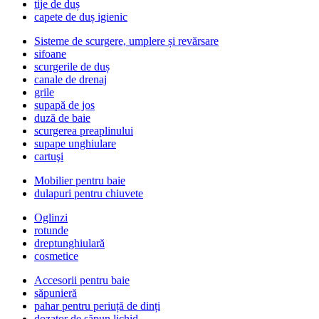
tije de duș
capete de duș igienic
Sisteme de scurgere, umplere și revărsare
sifoane
scurgerile de duș
canale de drenaj
grile
supapă de jos
duză de baie
scurgerea preaplinului
supape unghiulare
cartuşi
Mobilier pentru baie
dulapuri pentru chiuvete
Oglinzi
rotunde
dreptunghiulară
cosmetice
Accesorii pentru baie
săpunieră
pahar pentru periuță de dinți
dozator de săpun lichid