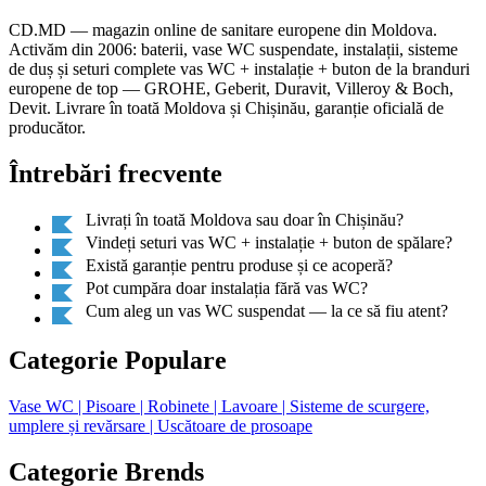
CD.MD — magazin online de sanitare europene din Moldova.
Activăm din 2006: baterii, vase WC suspendate, instalații, sisteme
de duș și seturi complete vas WC + instalație + buton de la branduri
europene de top — GROHE, Geberit, Duravit, Villeroy & Boch,
Devit. Livrare în toată Moldova și Chișinău, garanție oficială de
producător.
Întrebări frecvente
Livrați în toată Moldova sau doar în Chișinău?
Vindeți seturi vas WC + instalație + buton de spălare?
Există garanție pentru produse și ce acoperă?
Pot cumpăra doar instalația fără vas WC?
Cum aleg un vas WC suspendat — la ce să fiu atent?
Categorie Populare
Vase WC
| Pisoare
| Robinete
| Lavoare
| Sisteme de scurgere,
umplere și revărsare
| Uscătoare de prosoape
Categorie Brends