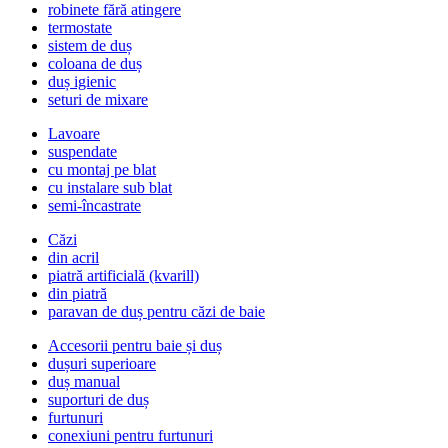
robinete fără atingere
termostate
sistem de duș
coloana de duș
duș igienic
seturi de mixare
Lavoare
suspendate
cu montaj pe blat
cu instalare sub blat
semi-încastrate
Căzi
din acril
piatră artificială (kvarill)
din piatră
paravan de duș pentru căzi de baie
Accesorii pentru baie și duș
dușuri superioare
duș manual
suporturi de duș
furtunuri
conexiuni pentru furtunuri