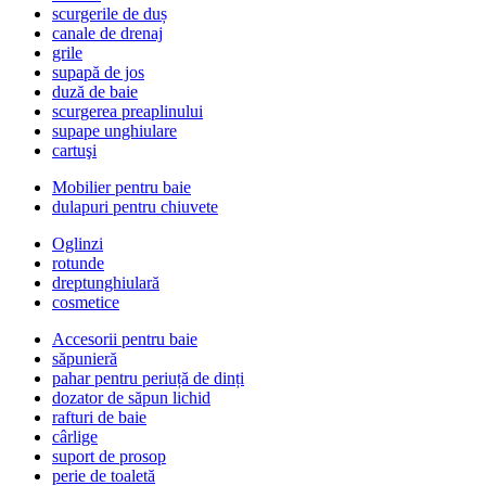
scurgerile de duș
canale de drenaj
grile
supapă de jos
duză de baie
scurgerea preaplinului
supape unghiulare
cartuşi
Mobilier pentru baie
dulapuri pentru chiuvete
Oglinzi
rotunde
dreptunghiulară
cosmetice
Accesorii pentru baie
săpunieră
pahar pentru periuță de dinți
dozator de săpun lichid
rafturi de baie
cârlige
suport de prosop
perie de toaletă