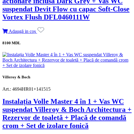
actionare inclusa Dark Grey + Vas WC
suspendat Devit Flow cu capac Soft-Close
Vortex Flush DFL0460111W
Adaugă in coş
8100 MDL
Villeroy & Boch
Art.: 4694HR01+141515
Instalația Volle Master 4 în 1 + Vas WC
suspendat Villeroy & Boch Architectura +
Rezervor de toaletă + Placă de comandă
crom + Set de izolare fonică