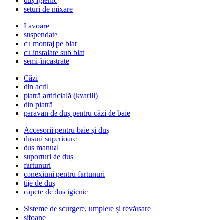
duș igienic
seturi de mixare
Lavoare
suspendate
cu montaj pe blat
cu instalare sub blat
semi-încastrate
Căzi
din acril
piatră artificială (kvarill)
din piatră
paravan de duș pentru căzi de baie
Accesorii pentru baie și duș
dușuri superioare
duș manual
suporturi de duș
furtunuri
conexiuni pentru furtunuri
tije de duș
capete de duș igienic
Sisteme de scurgere, umplere și revărsare
sifoane