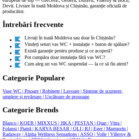
europene de top — GROHE, Geberit, Duravit, Villeroy & Boch,
Devit. Livrare în toată Moldova și Chișinău, garanție oficială de
producător.
Întrebări frecvente
Livrați în toată Moldova sau doar în Chișinău?
Vindeți seturi vas WC + instalație + buton de spălare?
Există garanție pentru produse și ce acoperă?
Pot cumpăra doar instalația fără vas WC?
Cum aleg un vas WC suspendat — la ce să fiu atent?
Categorie Populare
Vase WC
| Pisoare
| Robinete
| Lavoare
| Sisteme de scurgere,
umplere și revărsare
| Uscătoare de prosoape
Categorie Brends
Blanco
| KOER
| MIXXUS
| JIKA
| PESTAN
| Qtap
| Vitra
|
Folansi
| Piatră
| KARYA BESAR
| OLI
| RJ
| Eger
| Marmorin
|
Radaway
| Alpha Wellness Sensations
| ASSO
| Volle
| Villeroy &