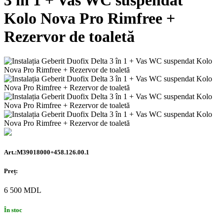
3 în 1 + Vas WC suspendat
Kolo Nova Pro Rimfree +
Rezervor de toaletă
Art.:M39018000+458.126.00.1
Preț:
6 500
MDL
În stoc