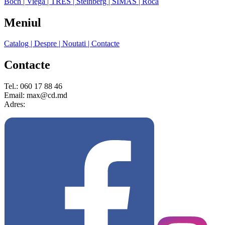
Boch
| Viega
| TRES
| Steinberg
| SIMAS
| Roca
Meniul
Catalog
| Despre
| Noutati
| Contacte
Contacte
Tel.: 060 17 88 46
Email: max@cd.md
Adres: