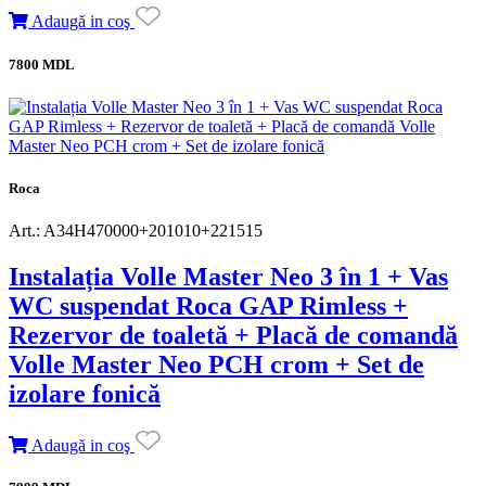
Adaugă in coş
7800 MDL
Roca
Art.: A34H470000+201010+221515
Instalația Volle Master Neo 3 în 1 + Vas
WC suspendat Roca GAP Rimless +
Rezervor de toaletă + Placă de comandă
Volle Master Neo PCH crom + Set de
izolare fonică
Adaugă in coş