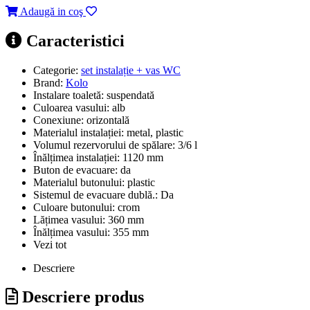
Adaugă in coş
Caracteristici
Categorie:
set instalație + vas WC
Brand:
Kolo
Instalare toaletă:
suspendată
Culoarea vasului:
alb
Conexiune:
orizontală
Materialul instalației:
metal, plastic
Volumul rezervorului de spălare:
3/6 l
Înălțimea instalației:
1120 mm
Buton de evacuare:
da
Materialul butonului:
plastic
Sistemul de evacuare dublă.:
Da
Culoare butonului:
crom
Lățimea vasului:
360 mm
Înălțimea vasului:
355 mm
Vezi tot
Descriere
Descriere produs