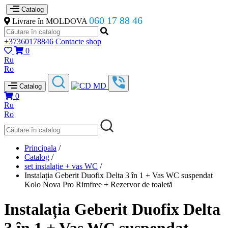
Catalog
060 17 88 46
Livrare în MOLDOVA
+37360178846
Contacte shop
0
Ru
Ro
Catalog
0
Ru
Ro
Principala
/
Catalog
/
set instalație + vas WC
/
Instalația Geberit Duofix Delta 3 în 1 + Vas WC suspendat
Kolo Nova Pro Rimfree + Rezervor de toaletă
Instalația Geberit Duofix Delta