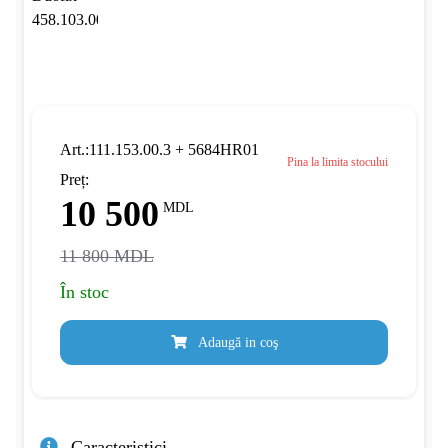
Art.:111.153.00.3 + 5684HR01
Pina la limita stocului
Preț:
10 500
MDL
11 800 MDL
În stoc
Adaugă in coş
Caracteristici