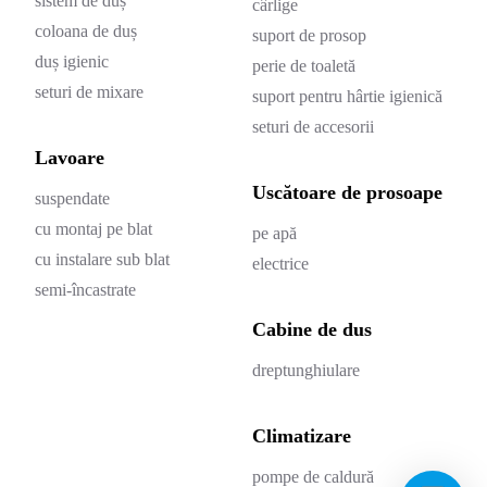
sistem de duș
cârlige
coloana de duș
suport de prosop
duș igienic
perie de toaletă
seturi de mixare
suport pentru hârtie igienică
seturi de accesorii
Lavoare
Uscătoare de prosoape
suspendate
cu montaj pe blat
pe apă
cu instalare sub blat
electrice
semi-încastrate
Cabine de dus
dreptunghiulare
Climatizare
pompe de caldură