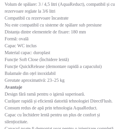
Volum de spălare: 3 / 4,5 litri (AquaReduct), compatibil și cu
rezervoare reglate la 3/6 litri
Compatibil cu rezervoare încastrate
Nu este compatibil cu sisteme de spălare sub presiune
Distanța dintre elementele de fixare: 180 mm
Formă: ovală
Capac WC inclus
Material capac: duroplast
Funcție Soft Close (închidere lentă)
Funcție QuickRelease (demontare rapidă a capacului)
Balamale din oțel inoxidabil
Greutate aproximativă: 23–25 kg
Avantaje
Design fără ramă pentru o igienă superioară.
Curățare rapidă și eficientă datorită tehnologiei DirectFlush.
Consum redus de apă prin tehnologia AquaReduct.
Capac cu închidere lentă pentru un plus de confort și
silențiozitate.
Capacul poate fi demontat ușor pentru o igienizare completă.