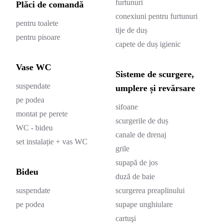
furtunuri
Plăci de comandă
conexiuni pentru furtunuri
pentru toalete
tije de duș
pentru pisoare
capete de duș igienic
Vase WC
Sisteme de scurgere,
suspendate
umplere și revărsare
pe podea
sifoane
montat pe perete
scurgerile de duș
WC - bideu
canale de drenaj
set instalație + vas WC
grile
supapă de jos
Bideu
duză de baie
suspendate
scurgerea preaplinului
pe podea
supape unghiulare
cartuşi