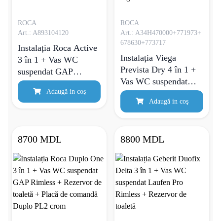
ROCA
ROCA
Art.: A893104120
Art.: A34H470000+771973+
678630+773717
Instalația Roca Active
Instalația Viega
3 în 1 + Vas WC
Prevista Dry 4 în 1 +
suspendat GAP
Vas WC suspendat
Rimless + Rezervor de
Adaugă in coş
Roca GAP Rimless +
toaletă + Placă de
Adaugă in coş
Rezervor de toaletă +
comandă Active crom
Placă de comandă
Viega Prevista crom
8700 MDL
8800 MDL