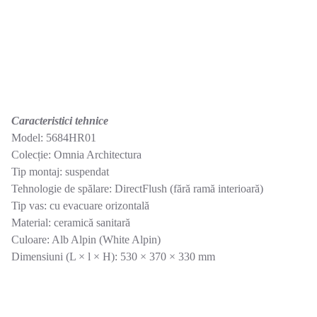
Caracteristici tehnice
Model: 5684HR01
Colecție: Omnia Architectura
Tip montaj: suspendat
Tehnologie de spălare: DirectFlush (fără ramă interioară)
Tip vas: cu evacuare orizontală
Material: ceramică sanitară
Culoare: Alb Alpin (White Alpin)
Dimensiuni (L × l × H): 530 × 370 × 330 mm