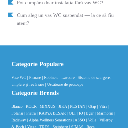
Pot cumpăra doar instalația fără vas WC?
Cum aleg un vas WC suspendat — la ce să fiu
atent?
Categorie Populare
Vase WC
| Pisoare
| Robinete
| Lavoare
| Sisteme de scurgere,
umplere și revărsare
| Uscătoare de prosoape
Categorie Brends
Blanco
| KOER
| MIXXUS
| JIKA
| PESTAN
| Qtap
| Vitra
|
Folansi
| Piatră
| KARYA BESAR
| OLI
| RJ
| Eger
| Marmorin
|
Radaway
| Alpha Wellness Sensations
| ASSO
| Volle
| Villeroy
& Boch
| Viega
| TRES
| Steinberg
| SIMAS
| Roca