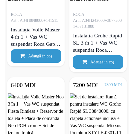
ROCA
ROCA
Art.: A34H0N8000+141515
Art.: A34H242000+3877200
1+37131000
Instalația Volle Master
Instalația Grohe Rapid
4 în 1 + Vas WC
SL 3 în 1 + Vas WC
suspendat Roca Gap
suspendat Roca
Round Rimless +
Adaugă in coş
Meridian Rimless +
Rezervor de toaletă +
Adaugă in coş
Rezervor de toaletă +
Placă de comandă
Placă de comandă
crom + Set de izolare
crom + Set de izolare
fonică
6400 MDL
7200 MDL
7800 MDL
fonică Grohe