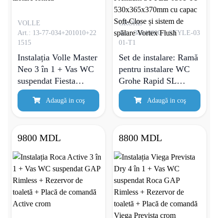
VOLLE
GROHE
Art.: 13-77-034+201010+22
Art.: 38840000 + STYLE-03
1515
01-T1
Instalația Volle Master
Set de instalare: Ramă
Neo 3 în 1 + Vas WC
pentru instalare WC
suspendat Fiesta
Grohe Rapid SL
Rimless + Rezervor de
38840000, cu clapeta
Adaugă in coş
Adaugă in coş
toaletă + Placă de
actionare inclusa + Vas
comandă Neo PCH
WC suspendat Mixxus
crom + Set de izolare
Premium STYLE-
9800 MDL
8800 MDL
fonică
0301-T1
530х365х370mm cu
capac Soft-Close și
sistem de spălare
Vortex Flush