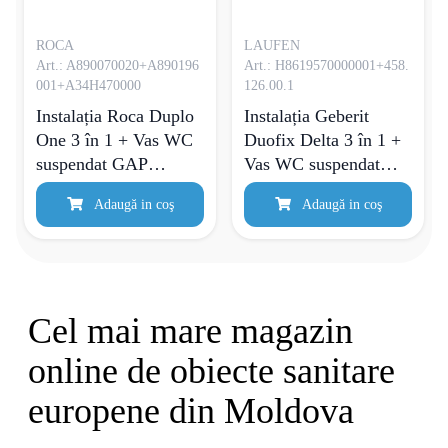
ROCA
LAUFEN
Art.: A890070020+A890196
Art.: H8619570000001+458.
001+A34H470000
126.00.1
Instalația Roca Duplo
Instalația Geberit
One 3 în 1 + Vas WC
Duofix Delta 3 în 1 +
suspendat GAP
Vas WC suspendat
Rimless + Rezervor de
Laufen Pro Rimless +
Adaugă in coş
Adaugă in coş
toaletă + Placă de
Rezervor de toaletă
comandă Duplo PL2
crom
Cel mai mare magazin
online de obiecte sanitare
europene din Moldova