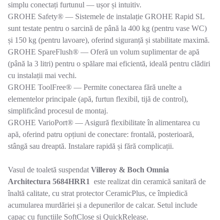
simplu conectați furtunul — ușor și intuitiv.
GROHE Safety® — Sistemele de instalație GROHE Rapid SL
sunt testate pentru o sarcină de până la 400 kg (pentru vase WC)
și 150 kg (pentru lavoare), oferind siguranță și stabilitate maximă.
GROHE SpareFlush® — Oferă un volum suplimentar de apă
(până la 3 litri) pentru o spălare mai eficientă, ideală pentru clădiri
cu instalații mai vechi.
GROHE ToolFree® — Permite conectarea fără unelte a
elementelor principale (apă, furtun flexibil, tijă de control),
simplificând procesul de montaj.
GROHE VarioPort® — Asigură flexibilitate în alimentarea cu
apă, oferind patru opțiuni de conectare: frontală, posterioară,
stângă sau dreaptă. Instalare rapidă și fără complicații.
Vasul de toaletă suspendat
Villeroy & Boch Omnia
Architectura 5684HRR1
este realizat din ceramică sanitară de
înaltă calitate, cu strat protector CeramicPlus, ce împiedică
acumularea murdăriei și a depunerilor de calcar. Setul include
capac cu funcțiile SoftClose și QuickRelease.