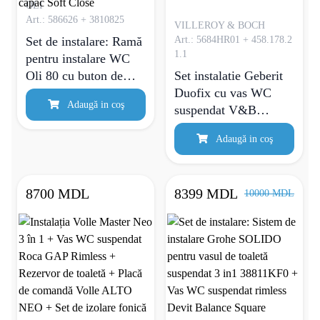
OLI
Art.: 586626 + 3810825
VILLEROY & BOCH
Set de instalare: Ramă
Art.: 5684HR01 + 458.178.2
1.1
pentru instalare WC
Oli 80 cu buton de
Set instalatie Geberit
acționare Slim crom și
Duofix cu vas WC
Adaugă in coş
garnitură fonică
suspendat V&B
586626 + Vas de WC
Omnia Architectura
Adaugă in coş
suspendat Devit
DirectFlush
Simple Vortex Flush
3810825 cu capac Soft
8700 MDL
8399 MDL
10000 MDL
Close