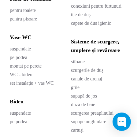
conexiuni pentru furtunuri
pentru toalete
tije de duș
pentru pisoare
capete de duș igienic
Vase WC
Sisteme de scurgere,
suspendate
umplere și revărsare
pe podea
sifoane
montat pe perete
scurgerile de duș
WC - bideu
canale de drenaj
set instalație + vas WC
grile
supapă de jos
Bideu
duză de baie
suspendate
scurgerea preaplinului
pe podea
supape unghiulare
cartuşi