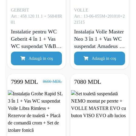
GEBERIT
VOLLE
Art.: 458.120.11.1 + 5684HR
Art.: 13-06-055M+201010+2
01
21515
Instalatie pentru WC
Instalația Volle Master
Geberit 4 în 1 + Vas
Neo 3 în 1 + Vas WC
WC suspendat V&B
suspendat Amadeus М
Omnia Architectura
Rimless + Rezervor de
Adaugă in coş
Adaugă in coş
toaletă + Placă de
comandă Neo PCH
crom
7999 MDL
7080 MDL
8600 MDL