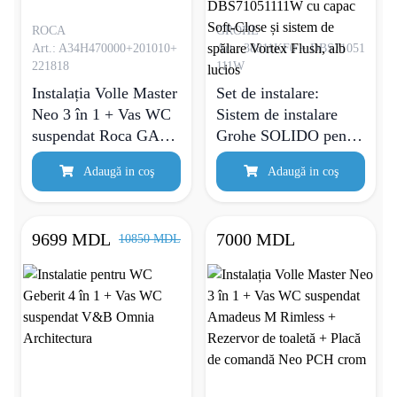
ROCA
GROHE
Art.: A34H470000+201010+
Art.: 38811KF0 + DBS71051
221818
111W
Instalația Volle Master
Set de instalare:
Neo 3 în 1 + Vas WC
Sistem de instalare
suspendat Roca GAP
Grohe SOLIDO pentru
Rimless + Rezervor de
vasul de toaletă
Adaugă in coş
Adaugă in coş
toaletă + Placă de
suspendat 3 in1
comandă Volle ALTO
38811KF0 + Vas WC
NEO + Set de izolare
suspendat rimless
9699 MDL
7000 MDL
10850 MDL
fonică
Devit Balance Square
DBS71051111W cu
capac Soft-Close și
sistem de spălare
Vortex Flush, alb
lucios