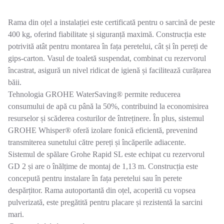
Rama din oțel a instalației este certificată pentru o sarcină de peste
400 kg, oferind fiabilitate și siguranță maximă. Construcția este
potrivită atât pentru montarea în fața peretelui, cât și în pereți de
gips-carton. Vasul de toaletă suspendat, combinat cu rezervorul
încastrat, asigură un nivel ridicat de igienă și facilitează curățarea
băii.
Tehnologia GROHE WaterSaving® permite reducerea
consumului de apă cu până la 50%, contribuind la economisirea
resurselor și scăderea costurilor de întreținere. În plus, sistemul
GROHE Whisper® oferă izolare fonică eficientă, prevenind
transmiterea sunetului către pereți și încăperile adiacente.
Sistemul de spălare Grohe Rapid SL este echipat cu rezervorul
GD 2 și are o înălțime de montaj de 1,13 m. Construcția este
concepută pentru instalare în fața peretelui sau în perete
despărțitor. Rama autoportantă din oțel, acoperită cu vopsea
pulverizată, este pregătită pentru placare și rezistentă la sarcini
mari.