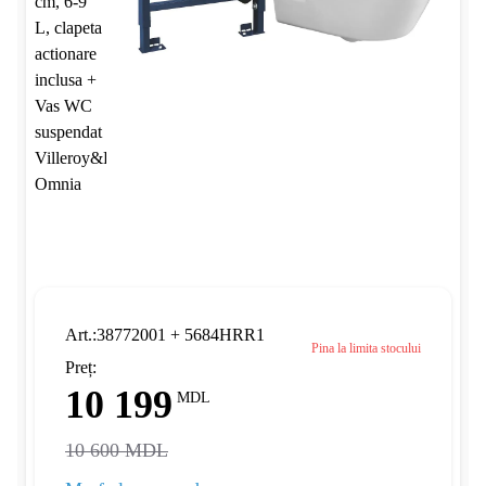
Art.:38772001 + 5684HRR1
Pina la limita stocului
Preț:
10 199
MDL
10 600 MDL