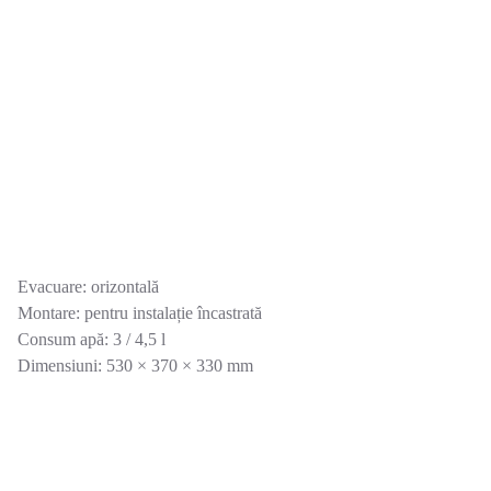
Evacuare: orizontală
Montare: pentru instalație încastrată
Consum apă: 3 / 4,5 l
Dimensiuni: 530 × 370 × 330 mm