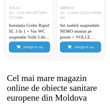
VOLLE
IMPRESE
Art.: 13-41-160+38772001+
Art.: 212010+222121+5656R
37131000
S01
Instalația Grohe Rapid
Set toaletă suspendată
SL 3 în 1 + Vas WC
NEMO montat pe
suspendat Volle Libra
perete + VOLLE
Rimless + Rezervor de
MASTER EVO cu
Adaugă in coş
Adaugă in coş
toaletă + Placă de
buton VISO EVO alb
comandă crom + Set
lucios
de izolare fonică
Cel mai mare magazin
online de obiecte sanitare
europene din Moldova