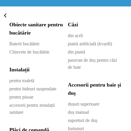
Obiecte sanitare pentru
Căzi
bucătărie
din acril
Baterii bucătărie
piatră artificială (kvarill)
Chiuvete de bucătărie
din piatră
paravan de duș pentru căzi
de baie
Instalații
pentru toaletă
Accesorii pentru baie și
pentru bideuri suspendate
duș
pentru pisoar
dușuri superioare
accesorii pentru instalații
sanitare
duș manual
suporturi de duș
furtunuri
Plăci de comandă