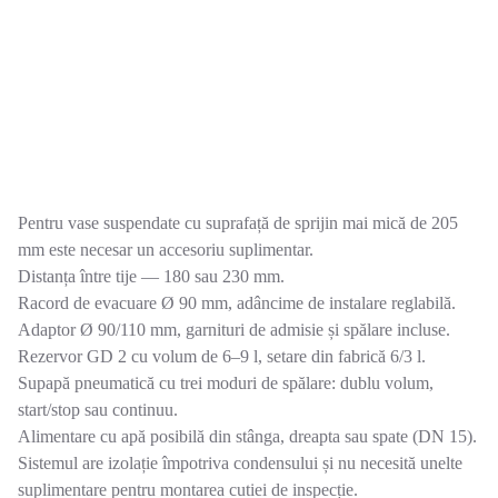
Pentru vase suspendate cu suprafață de sprijin mai mică de 205
mm este necesar un accesoriu suplimentar.
Distanța între tije — 180 sau 230 mm.
Racord de evacuare Ø 90 mm, adâncime de instalare reglabilă.
Adaptor Ø 90/110 mm, garnituri de admisie și spălare incluse.
Rezervor GD 2 cu volum de 6–9 l, setare din fabrică 6/3 l.
Supapă pneumatică cu trei moduri de spălare: dublu volum,
start/stop sau continuu.
Alimentare cu apă posibilă din stânga, dreapta sau spate (DN 15).
Sistemul are izolație împotriva condensului și nu necesită unelte
suplimentare pentru montarea cutiei de inspecție.