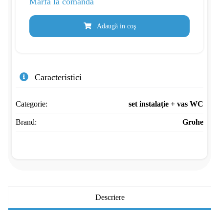
Marfa la comanda
Adaugă in coş
Caracteristici
Categorie:
set instalație + vas WC
Brand:
Grohe
Descriere