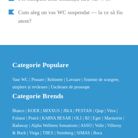
Cum aleg un vas WC suspendat — la ce să fiu
atent?
Categorie Populare
Vase WC
| Pisoare
| Robinete
| Lavoare
| Sisteme de scurgere,
umplere și revărsare
| Uscătoare de prosoape
Categorie Brends
Blanco
| KOER
| MIXXUS
| JIKA
| PESTAN
| Qtap
| Vitra
|
Folansi
| Piatră
| KARYA BESAR
| OLI
| RJ
| Eger
| Marmorin
|
Radaway
| Alpha Wellness Sensations
| ASSO
| Volle
| Villeroy
& Boch
| Viega
| TRES
| Steinberg
| SIMAS
| Roca