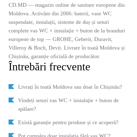
CD.MD — magazin online de sanitare europene din
Moldova. Activăm din 2006: baterii, vase WC
suspendate, instalații, sisteme de duș și seturi
complete vas WC + instalație + buton de la branduri
europene de top — GROHE, Geberit, Duravit,
Villeroy & Boch, Devit. Livrare în toată Moldova și
Chișinău, garanție oficială de producător.
Întrebări frecvente
Livrați în toată Moldova sau doar în Chișinău?
Vindeți seturi vas WC + instalație + buton de
spălare?
Există garanție pentru produse și ce acoperă?
Pot cumpăra doar instalația fără vas WC?