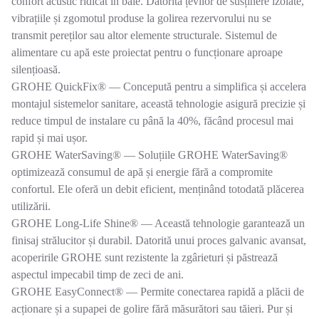
confort acustic ridicat în baie. Datorită țevilor de susținere izolate,
vibrațiile și zgomotul produse la golirea rezervorului nu se
transmit pereților sau altor elemente structurale. Sistemul de
alimentare cu apă este proiectat pentru o funcționare aproape
silențioasă.
GROHE QuickFix® — Concepută pentru a simplifica și accelera
montajul sistemelor sanitare, această tehnologie asigură precizie și
reduce timpul de instalare cu până la 40%, făcând procesul mai
rapid și mai ușor.
GROHE WaterSaving® — Soluțiile GROHE WaterSaving®
optimizează consumul de apă și energie fără a compromite
confortul. Ele oferă un debit eficient, menținând totodată plăcerea
utilizării.
GROHE Long-Life Shine® — Această tehnologie garantează un
finisaj strălucitor și durabil. Datorită unui proces galvanic avansat,
acoperirile GROHE sunt rezistente la zgârieturi și păstrează
aspectul impecabil timp de zeci de ani.
GROHE EasyConnect® — Permite conectarea rapidă a plăcii de
acționare și a supapei de golire fără măsurători sau tăieri. Pur și