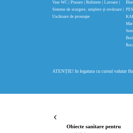
Vase WC
| Pisoare
| Robinete
| Lavoare
|
Bla
Sisteme de scurgere, umplere și revărsare
|
PE
Uscătoare de prosoape
KA
Mar
Sen
Bo
Roc
ATENȚIE! In legatura cu cursul valutar fluct
Obiecte sanitare pentru