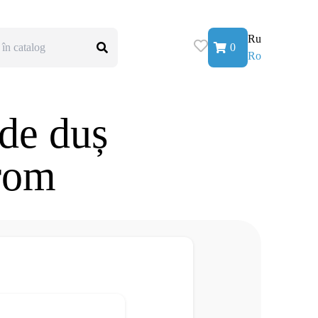
Ru
0
Ro
 de duș
rom