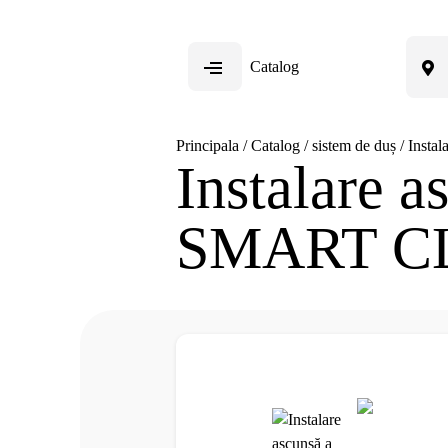
Catalog
Principala
/
Catalog
/
sistem de duș
/
Insta
Instalare a
SMART CLI