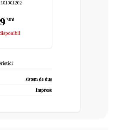
K101901202
19
MDL
disponibil
ristici
sistem de duș
Imprese