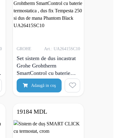
0
GROHE
Art.: UA26415SC10
Set sistem de dus incastrat
Grohe Grohtherm
SmartControl cu baterie
termostatica , dus fix
Adaugă in coş
Tempesta 250 si dus de
mana Phantom Black
UA26415SC10
19184 MDL