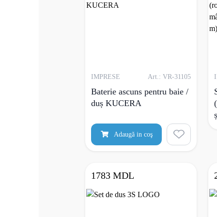
IMPRESE
Art.: VR-31105
Baterie ascuns pentru baie /
duș KUCERA
Adaugă in coş
1783 MDL