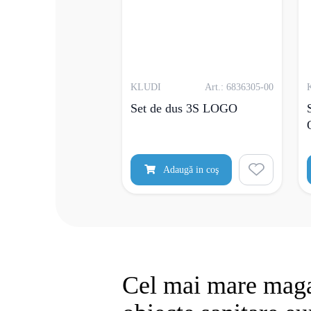
KLUDI
Art.: 6836305-00
Set de dus 3S LOGO
Adaugă in coş
Cel mai mare maga