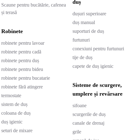
duș
Scaune pentru bucătărie, cafenea
și terasă
dușuri superioare
duș manual
Robinete
suporturi de duș
furtunuri
robinete pentru lavoar
conexiuni pentru furtunuri
robinete pentru cadă
tije de duș
robinete pentru duș
capete de duș igienic
robinete pentru bideu
robinete pentru bucatarie
Sisteme de scurgere,
robinete fără atingere
umplere și revărsare
termostate
sistem de duș
sifoane
coloana de duș
scurgerile de duș
duș igienic
canale de drenaj
seturi de mixare
grile