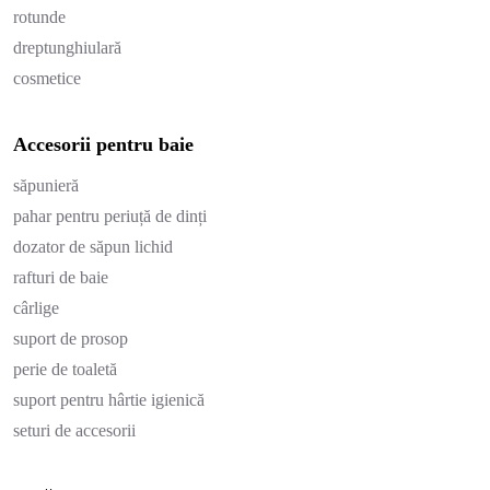
rotunde
dreptunghiulară
cosmetice
Accesorii pentru baie
săpunieră
pahar pentru periuță de dinți
dozator de săpun lichid
rafturi de baie
cârlige
suport de prosop
perie de toaletă
suport pentru hârtie igienică
seturi de accesorii