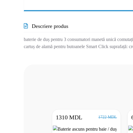
Descriere produs
baterie de duș pentru 3 consumatori manetă unică comutați
cartuș de alamă pentru butoanele Smart Click suprafață: c
1310 MDL
1722 MDL