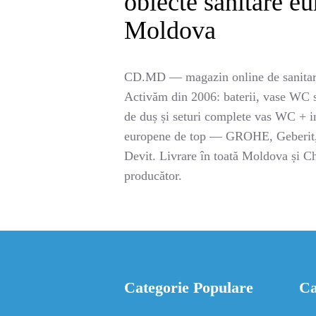
obiecte sanitare e
Moldova
CD.MD — magazin online de sanitar
Activăm din 2006: baterii, vase WC su
de duș și seturi complete vas WC + in
europene de top — GROHE, Geberit, 
Devit. Livrare în toată Moldova și Ch
producător.
Categorie Populare
Ca