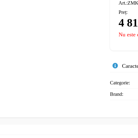
Art.:ZM
Preț:
4 8
Nu este 
Caracte
Categorie:
Brand: