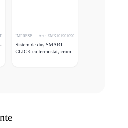
T
IMPRESE
Art.: ZMK101901090
s
Sistem de duș SMART
CLICK cu termostat, crom
ente