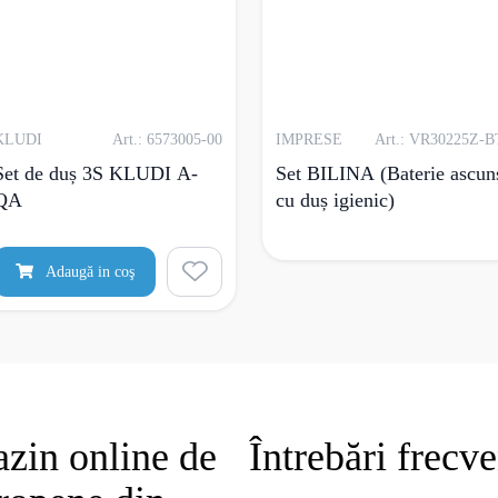
KLUDI
Art.: 6573005-00
IMPRESE
Art.: VR30225Z-B
Set de duș 3S KLUDI A-
Set BILINA (Baterie ascun
QA
cu duș igienic)
Adaugă in coş
zin online de
Întrebări frecv