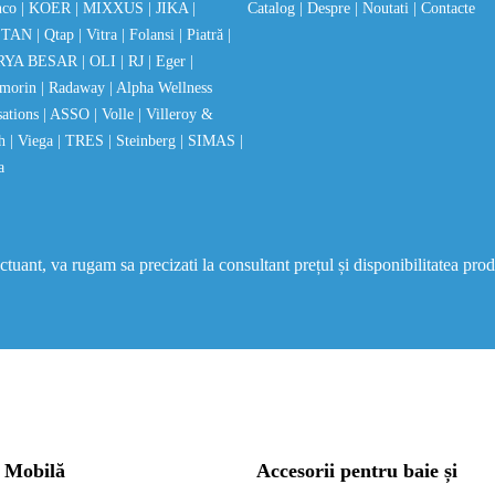
nco
| KOER
| MIXXUS
| JIKA
|
Catalog
| Despre
| Noutati
| Contacte
STAN
| Qtap
| Vitra
| Folansi
| Piatră
|
RYA BESAR
| OLI
| RJ
| Eger
|
morin
| Radaway
| Alpha Wellness
sations
| ASSO
| Volle
| Villeroy &
ch
| Viega
| TRES
| Steinberg
| SIMAS
|
a
uant, va rugam sa precizati la consultant prețul și disponibilitatea prod
Mobilă
Accesorii pentru baie și