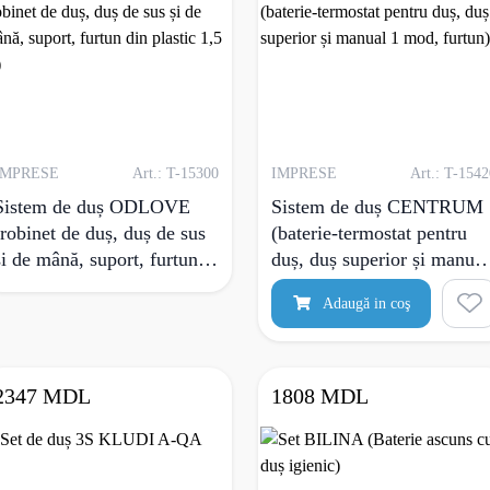
IMPRESE
Art.: T-15300
IMPRESE
Art.: T-1542
Sistem de duș ODLOVE
Sistem de duș CENTRUM
(robinet de duș, duș de sus
(baterie-termostat pentru
și de mână, suport, furtun
duș, duș superior și manual
din plastic 1,5 m)
1 mod, furtun)
Adaugă in coş
2347 MDL
1808 MDL