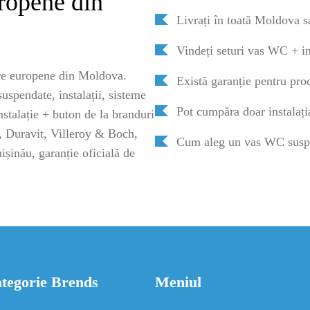
uropene din
Livrați în toată Moldova s
Vindeți seturi vas WC + in
e europene din Moldova.
Există garanție pentru pro
spendate, instalații, sisteme
Pot cumpăra doar instalaț
stalație + buton de la branduri
Duravit, Villeroy & Boch,
Cum aleg un vas WC suspe
ișinău, garanție oficială de
tegorie Brends
Meniul