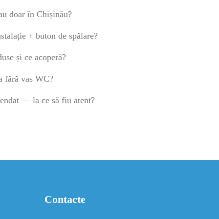
au doar în Chișinău?
stalație + buton de spălare?
duse și ce acoperă?
ia fără vas WC?
ndat — la ce să fiu atent?
Contacte