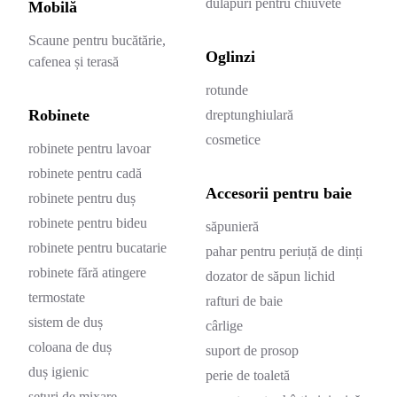
dulapuri pentru chiuvete
Mobilă
Scaune pentru bucătărie,
Oglinzi
cafenea și terasă
rotunde
Robinete
dreptunghiulară
cosmetice
robinete pentru lavoar
robinete pentru cadă
Accesorii pentru baie
robinete pentru duș
robinete pentru bideu
săpunieră
robinete pentru bucatarie
pahar pentru periuță de dinți
robinete fără atingere
dozator de săpun lichid
termostate
rafturi de baie
sistem de duș
cârlige
coloana de duș
suport de prosop
duș igienic
perie de toaletă
seturi de mixare