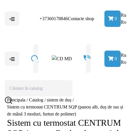
Ru
+37360178846
Contacte shop
0
Ro
Ru
0
Ro
Principala
/
Catalog
/
sistem de duș
/
Sistem cu termostat CENTRUM SQP (panou alb, duș de sus și
de mână 3 moduri, furtun de polimer)
Sistem cu termostat CENTRUM