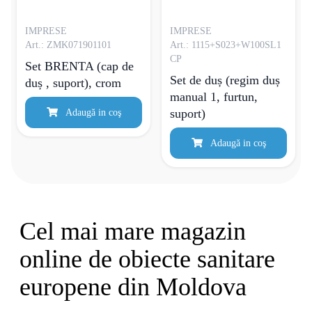
IMPRESE
IMPRESE
Art.: ZMK071901101
Art.: 1115+S023+W100SL1
CP
Set BRENTA (сap de
Set de duș (regim duș
duș , suport), crom
manual 1, furtun,
suport)
Adaugă in coş
Adaugă in coş
Cel mai mare magazin
online de obiecte sanitare
europene din Moldova