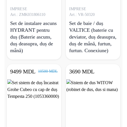
IMPRESE
IMPRESE
Art.: ZMK031806110
Art.: VR-50320
Set de instalare ascuns
Set de baie / duș
HYDRANT pentru
VALTICE (baterie cu
duș (Baterie ascuns,
deviator, duș deasupra,
duș deasupra, duș de
duș de mână, furtun,
mână)
furtun. Conexiune)
9499 MDL
3690 MDL
10500 MDL