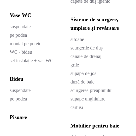
capete de duș igienic
Vase WC
Sisteme de scurgere,
suspendate
umplere și revărsare
pe podea
sifoane
montat pe perete
scurgerile de duș
WC - bideu
canale de drenaj
set instalație + vas WC
grile
supapă de jos
Bideu
duză de baie
suspendate
scurgerea preaplinului
pe podea
supape unghiulare
cartuşi
Pisoare
Mobilier pentru baie