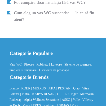
Pot cumpăra doar instalația fără vas WC?
Cum aleg un vas WC suspendat — la ce să fiu
atent?
Categorie Populare
Vase WC
| Pisoare
| Robinete
| Lavoare
| Sisteme de scurgere,
umplere și revărsare
| Uscătoare de prosoape
Categorie Brends
Blanco
| KOER
| MIXXUS
| JIKA
| PESTAN
| Qtap
| Vitra
|
Folansi
| Piatră
| KARYA BESAR
| OLI
| RJ
| Eger
| Marmorin
|
Radaway
| Alpha Wellness Sensations
| ASSO
| Volle
| Villeroy
& Boch
| Viega
| TRES
| Steinberg
| SIMAS
| Roca