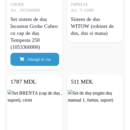
GROHE
IMPRESE
Art.: 1053360000
Art.: T-15080
Set sistem de duș
Sistem de dus
încastrat Grohe Cubeo
WITOW (robinet de
cu cap de duș
dus, dus si mana)
Tempesta 250
(1053360000)
Adaugă in coş
1787 MDL
511 MDL