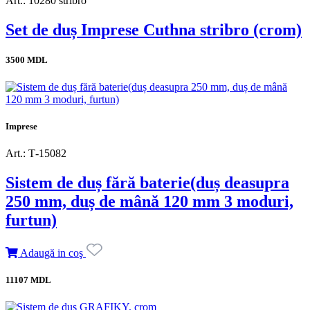
Art.: 10280 stribro
Set de duș Imprese Cuthna stribro (crom)
3500 MDL
Imprese
Art.: Т-15082
Sistem de duș fără baterie(duș deasupra
250 mm, duș de mână 120 mm 3 moduri,
furtun)
Adaugă in coş
11107 MDL