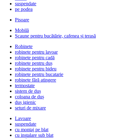
suspendate
pe podea
Pisoare
Mobilă
Scaune pentru bucătărie, cafenea și terasă
Robinete
robinete pentru lavoar
robinete pentru cadă
robinete pentru duș
robinete pentru bideu
robinete pentru bucatarie
robinete fără atingere
termostate
sistem de duș
coloana de duș
duș igienic
seturi de mixare
Lavoare
suspendate
cu montaj pe blat
cu instalare sub blat