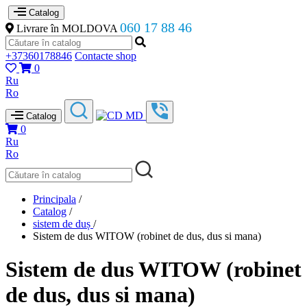
Catalog
060 17 88 46
Livrare în MOLDOVA
+37360178846
Contacte shop
0
Ru
Ro
Catalog
0
Ru
Ro
Principala
/
Catalog
/
sistem de duș
/
Sistem de dus WITOW (robinet de dus, dus si mana)
Sistem de dus WITOW (robinet
de dus, dus si mana)