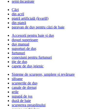
semi-încastrate
Căzi
din acril
piatră artificială (kvarill)
din piatră
paravan de duș pentru căzi de baie
Accesorii pentru baie și duș
dușuri superioare
duș manual
suporturi de duș
furtunuri
conexiuni pentru furtunuri
tije de duș
capete de duș igienic
Sisteme de scurgere, umplere și revărsare
sifoane
scurgerile de duș
canale de drenaj
grile
supapă de jos
duză de baie
scurgerea preaplinului