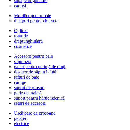
supape unghiulare
cartuşi
Mobilier pentru baie
dulapuri pentru chiuvete
Oglinzi
rotunde
dreptunghiulară
cosmetice
Accesorii pentru baie
săpunieră
pahar pentru periuță de dinți
dozator de săpun lichid
rafturi de baie
cârlige
suport de prosop
perie de toaletă
suport pentru hârtie igienică
seturi de accesorii
Uscătoare de prosoape
pe apă
electrice