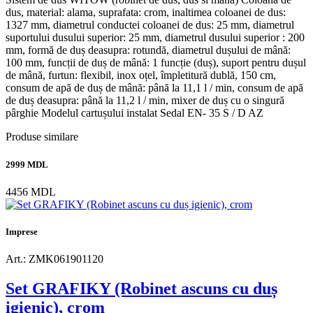
dus, material: alama, suprafata: crom, inaltimea coloanei de dus:
1327 mm, diametrul conductei coloanei de dus: 25 mm, diametrul
suportului dusului superior: 25 mm, diametrul dusului superior : 200
mm, formă de duș deasupra: rotundă, diametrul dușului de mână:
100 mm, funcții de duș de mână: 1 funcție (duș), suport pentru dușul
de mână, furtun: flexibil, inox oțel, împletitură dublă, 150 cm,
consum de apă de duș de mână: până la 11,1 l / min, consum de apă
de duș deasupra: până la 11,2 l / min, mixer de duș cu o singură
pârghie Modelul cartușului instalat Sedal EN- 35 S / D AZ
Produse similare
2999 MDL
4456 MDL
Imprese
Art.: ZMK061901120
Set GRAFIKY (Robinet ascuns cu duș
igienic), crom