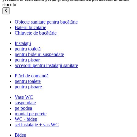
stoculu
Obiecte sanitare pentru bucătărie
Baterii bucătărie
Chiuvete de bucătărie
Instalații
pentru toaletă
pentru bideuri suspendate
pentru pisoar
accesorii pentru instalații sanitare
Plăci de comandă
pentru toalete
pentru pisoare
Vase WC
suspendate
pe podea
montat pe perete
WC - bideu
set instalație + vas WC
Bideu