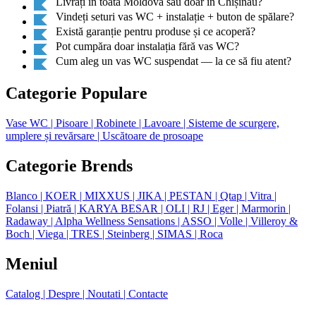
Livrați în toată Moldova sau doar în Chișinău?
Vindeți seturi vas WC + instalație + buton de spălare?
Există garanție pentru produse și ce acoperă?
Pot cumpăra doar instalația fără vas WC?
Cum aleg un vas WC suspendat — la ce să fiu atent?
Categorie Populare
Vase WC
| Pisoare
| Robinete
| Lavoare
| Sisteme de scurgere,
umplere și revărsare
| Uscătoare de prosoape
Categorie Brends
Blanco
| KOER
| MIXXUS
| JIKA
| PESTAN
| Qtap
| Vitra
|
Folansi
| Piatră
| KARYA BESAR
| OLI
| RJ
| Eger
| Marmorin
|
Radaway
| Alpha Wellness Sensations
| ASSO
| Volle
| Villeroy &
Boch
| Viega
| TRES
| Steinberg
| SIMAS
| Roca
Meniul
Catalog
| Despre
| Noutati
| Contacte