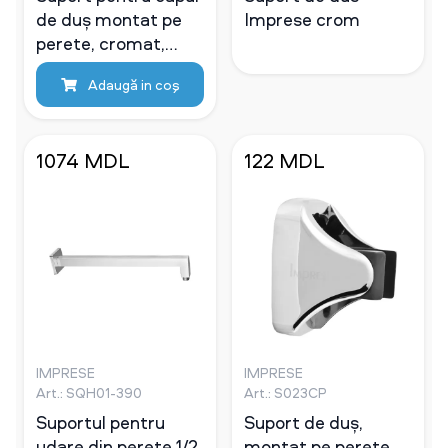
de duș montat pe
Imprese crom
perete, cromat,
mare, reglabil la 360
Adaugă in coş
°
1074 MDL
122 MDL
IMPRESE
IMPRESE
Art.: SQH01-390
Art.: S023CP
Suportul pentru
Suport de duș,
udare din perete 1/2
montat pe perete,