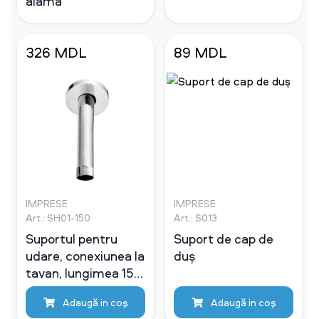
alamă
326 MDL
89 MDL
IMPRESE
IMPRESE
Art.: SH01-150
Art.: S013
Suportul pentru
Suport de cap de
udare, conexiunea la
duș
tavan, lungimea 150
mm, 1/2
Adaugă in coş
Adaugă in coş