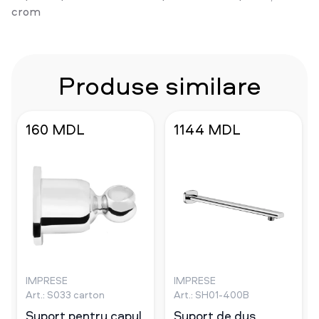
crom
Produse similare
160 MDL
1144 MDL
IMPRESE
IMPRESE
Art.: S033 carton
Art.: SH01-400B
Suport pentru capul
Suport de dus