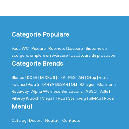
Categorie Populare
Vase WC
| Pisoare
| Robinete
| Lavoare
| Sisteme de
scurgere, umplere și revărsare
| Uscătoare de prosoape
Categorie Brends
Blanco
| KOER
| MIXXUS
| JIKA
| PESTAN
| Qtap
| Vitra
|
Folansi
| Piatră
| KARYA BESAR
| OLI
| RJ
| Eger
| Marmorin
|
Radaway
| Alpha Wellness Sensations
| ASSO
| Volle
|
Villeroy & Boch
| Viega
| TRES
| Steinberg
| SIMAS
| Roca
Meniul
Catalog
| Despre
| Noutati
| Contacte