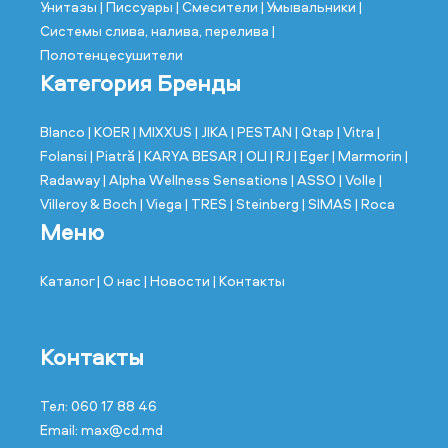
Унитазы
| Писсуары
| Смесители
| Умывальники
|
Системы слива, налива, перелива
|
Полотенцесушители
Категория Бренды
Blanco
| KOER
| MIXXUS
| JIKA
| PESTAN
| Qtap
| Vitra
|
Folansi
| Piatră
| KARYA BESAR
| OLI
| RJ
| Eger
| Marmorin
|
Radaway
| Alpha Wellness Sensations
| ASSO
| Volle
|
Villeroy & Boch
| Viega
| TRES
| Steinberg
| SIMAS
| Roca
Меню
Каталог
| О нас
| Новости
| Контакты
Контакты
Тел: 060 17 88 46
Email: max@cd.md