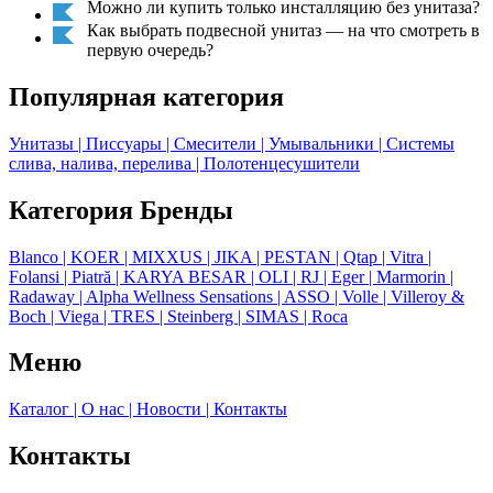
Можно ли купить только инсталляцию без унитаза?
Как выбрать подвесной унитаз — на что смотреть в
первую очередь?
Популярная категория
Унитазы
| Писсуары
| Смесители
| Умывальники
| Системы
слива, налива, перелива
| Полотенцесушители
Категория Бренды
Blanco
| KOER
| MIXXUS
| JIKA
| PESTAN
| Qtap
| Vitra
|
Folansi
| Piatră
| KARYA BESAR
| OLI
| RJ
| Eger
| Marmorin
|
Radaway
| Alpha Wellness Sensations
| ASSO
| Volle
| Villeroy &
Boch
| Viega
| TRES
| Steinberg
| SIMAS
| Roca
Меню
Каталог
| О нас
| Новости
| Контакты
Контакты