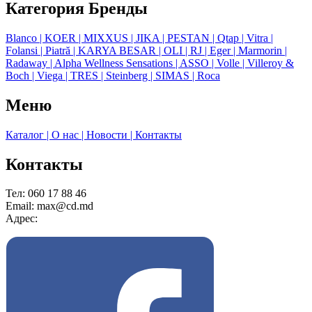
Категория Бренды
Blanco
| KOER
| MIXXUS
| JIKA
| PESTAN
| Qtap
| Vitra
|
Folansi
| Piatră
| KARYA BESAR
| OLI
| RJ
| Eger
| Marmorin
|
Radaway
| Alpha Wellness Sensations
| ASSO
| Volle
| Villeroy &
Boch
| Viega
| TRES
| Steinberg
| SIMAS
| Roca
Меню
Каталог
| О нас
| Новости
| Контакты
Контакты
Тел: 060 17 88 46
Email: max@cd.md
Адрес: