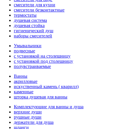
смесители для кухни
смесители безконтактные
термостаты
душевая система
душевая стойка
гигиенический душ
наборы смесителей
Умывальники
подвесные
с установкой на столешницу
с установкой под столешницу
полувстраиваемые
Ванны
акрилловые
искуственный камень ( кварилл)
каменные
шторка душевая для ванны
Комплектующие для ванны и душа
верхние души
рушные души
держатели для душа
шланги