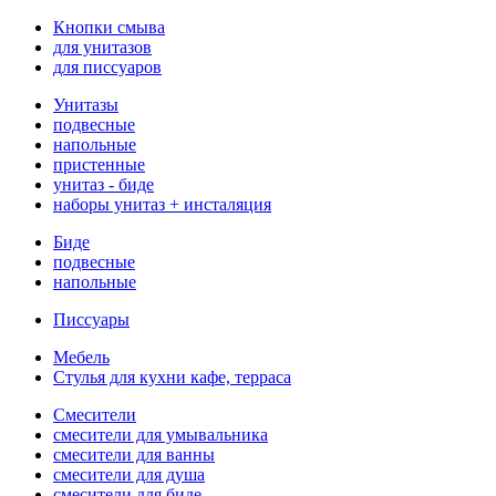
Кнопки смыва
для унитазов
для писсуаров
Унитазы
подвесные
напольные
пристенные
унитаз - биде
наборы унитаз + инсталяция
Биде
подвесные
напольные
Писсуары
Мебель
Стулья для кухни кафе, терраса
Смесители
смесители для умывальника
смесители для ванны
смесители для душа
смесители для биде