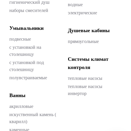
гигиенический душ
водные
наборы смесителей
электрические
Умывальники
Душевые кабины
подвесные
прямоугольные
с установкой на
столешницу
Системы климат
с установкой под
контроля
столешницу
полувстраиваемые
тепловые насосы
тепловые насосы
инвертор
Ванны
акрилловые
искуственный камень (
кварилл)
каменные