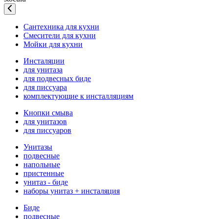
Сантехника для кухни
Смесители для кухни
Мойки для кухни
Инсталяции
для унитаза
для подвесных биде
для писсуара
комплектующие к инсталляциям
Кнопки смыва
для унитазов
для писсуаров
Унитазы
подвесные
напольные
пристенные
унитаз - биде
наборы унитаз + инсталяция
Биде
подвесные