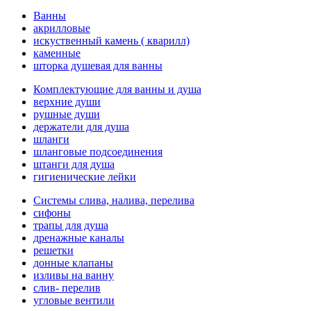
Ванны
акрилловые
искуственный камень ( кварилл)
каменные
шторка душевая для ванны
Комплектующие для ванны и душа
верхние души
рушные души
держатели для душа
шланги
шланговые подсоединения
штанги для душа
гигиенические лейки
Системы слива, налива, перелива
cифоны
трапы для душа
дренажные каналы
решетки
донные клапаны
изливы на ванну
слив- перелив
угловые вентили