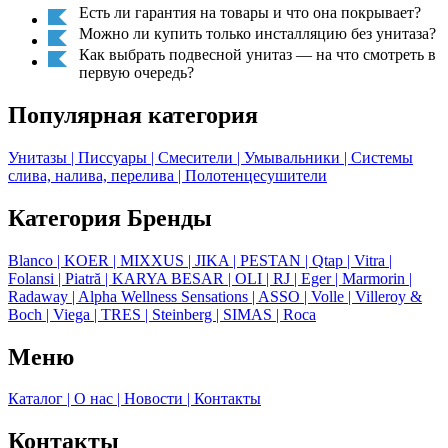
Есть ли гарантия на товары и что она покрывает?
Можно ли купить только инсталляцию без унитаза?
Как выбрать подвесной унитаз — на что смотреть в
первую очередь?
Популярная категория
Унитазы
| Писсуары
| Смесители
| Умывальники
| Системы
слива, налива, перелива
| Полотенцесушители
Категория Бренды
Blanco
| KOER
| MIXXUS
| JIKA
| PESTAN
| Qtap
| Vitra
|
Folansi
| Piatră
| KARYA BESAR
| OLI
| RJ
| Eger
| Marmorin
|
Radaway
| Alpha Wellness Sensations
| ASSO
| Volle
| Villeroy &
Boch
| Viega
| TRES
| Steinberg
| SIMAS
| Roca
Меню
Каталог
| О нас
| Новости
| Контакты
Контакты