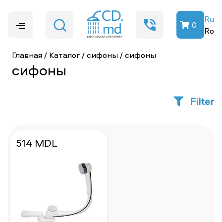
Ru
0
Ro
Главная
/
Каталог
/
cифоны
/
cифоны
cифоны
Filter
514 MDL