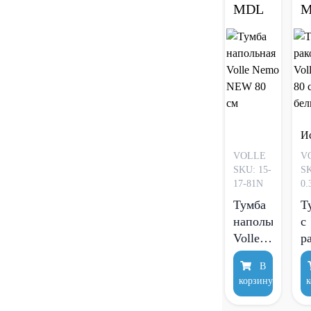
MDL
M
белый
И
VOLLE
V
SKU: 15-
SK
17-81N
0.
Тумба
Т
напольная
с
Volle
р
Nemo
V
В
NEW
S
корзину
к
80 см
с
б