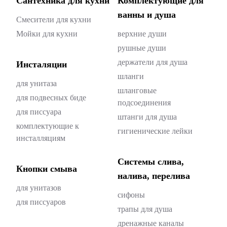
Сантехника для кухни
Комплектующие для
ванны и душа
Смесители для кухни
Мойки для кухни
верхние души
рушные души
держатели для душа
Инсталяции
шланги
для унитаза
шланговые
для подвесных биде
подсоединения
для писсуара
штанги для душа
комплектующие к
гигиенические лейки
инсталляциям
Системы слива,
Кнопки смыва
налива, перелива
для унитазов
cифоны
для писсуаров
трапы для душа
дренажные каналы