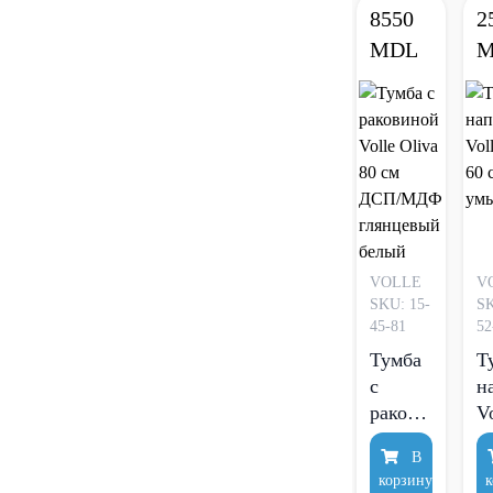
8550
2
г
MDL
M
б
VOLLE
V
SKU: 15-
SK
45-81
52
Тумба
Т
с
н
раковиной
V
Volle
M
В
Oliva
60
корзину
к
80 см
у