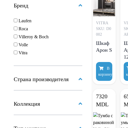
Бренд
Laufen
VITRA
V
Roca
SKU: D0
S
002
A
Villeroy & Boch
Шкаф
Ш
Volle
Арон S
А
Vitra
1
Д
В
С
корзину
к
Страна производителя
7320
6
Коллекция
MDL
M