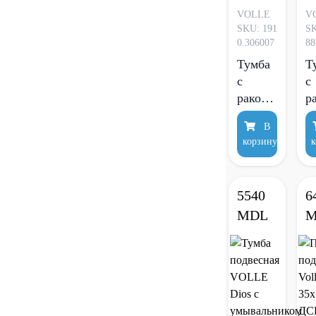
VOLLE
V
SKU: 191
SK
0.306007
88
Тумба
Т
с
с
раковиной
р
Volle
V
В
Solo 60
T
корзину
к
см
с
подвесная
п
белый
Д
5540
6
д
MDL
M
Г