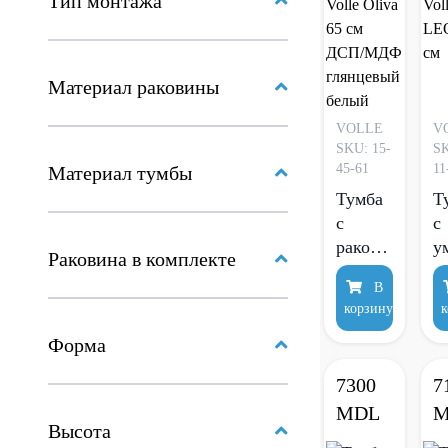
Тип монтажа
Материал раковины
VOLLE
V
SKU: 15-
SK
45-61
11
Материал тумбы
Тумба
Т
с
с
раковиной
у
Раковина в комплекте
Volle
V
В
Oliva
L
корзину
к
65 см
6
ДСП/
Форма
МДФ
7300
7
глянцевый
MDL
M
белый
Высота