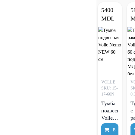
5400
5
MDL
M
VOLLE
V
SKU: 15-
SK
17-60N
0.
Тумба
Т
подвесная
с
Volle
р
Nemo
V
В
NEW
S