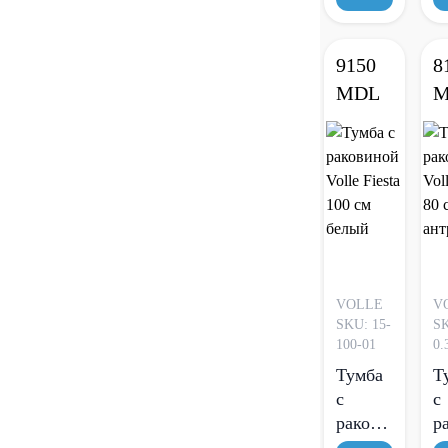
ДСП/
МДФ
9150
8
глянцевый
MDL
M
белый
VOLLE
V
SKU: 15-
SK
100-01
0.
Тумба
Т
с
с
раковиной
р
Volle
V