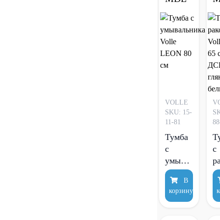
VOLLE
V
SKU: 15-
SK
11-81
88
Тумба
Т
с
с
умывальника
р
Volle
V
В
LEON
T
корзину
к
80 см
с
Д
М