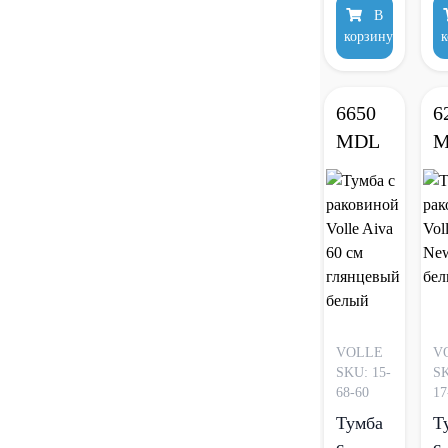
В
Fiesta
S
корзину
к
100 см
с
белый
а
6650
6
MDL
M
VOLLE
V
SKU: 15-
SK
68-60
17
Тумба
Т
с
с