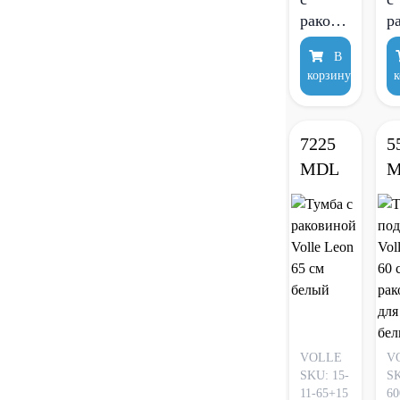
раковиной
р
Volle
V
В
Aiva
N
корзину
к
60 см
N
глянцевый
с
белый
б
7225
5
MDL
M
VOLLE
V
SKU: 15-
SK
11-65+15
60