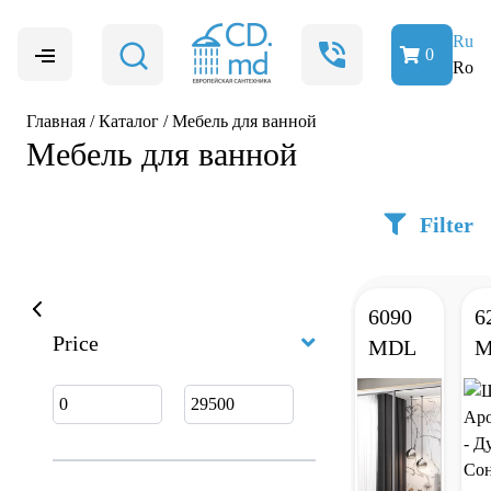
Ru
0
Ro
Главная
/
Каталог
/
Мебель для ванной
Мебель для ванной
Filter
6090
6
Price
MDL
M