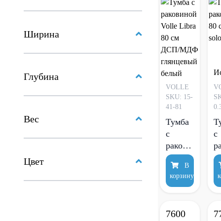
Ширина
И
Глубина
VOLLE
V
SKU: 15-
SK
41-81
0.
Вес
Тумба
Т
с
с
раковиной
р
Volle
8
Цвет
В
Libra
V
корзину
к
80 см
so
ДСП/
МДФ
7600
7
глянцевый