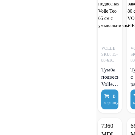
VOLLE
V
SKU: 15-
SK
88-61C
80
Тумба
Т
подвесная
с
Volle
р
Teo 65
8
В
см с
V
корзину
к
умывальнико
F
7360
6
MDL
M