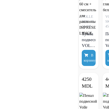
VOLLE
V
SKU: 15-
SK
13-605
45
Тумба
П
подвесная
п
VOLLE
V
Dios с
O
В
умывальнико
3
корзину
к
60 см +
с
смеситель
Д
для
М
4250
4
раковины
г
MDL
M
IMPRESE
б
LIDICE