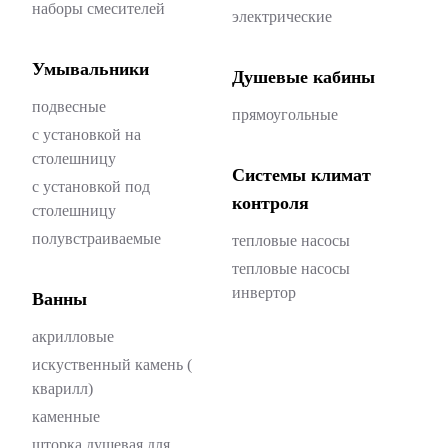
наборы смесителей
электрические
Умывальники
Душевые кабины
подвесные
прямоугольные
с установкой на
столешницу
Системы климат
с установкой под
контроля
столешницу
полувстраиваемые
тепловые насосы
тепловые насосы
инвертор
Ванны
акрилловые
искуственный камень (
кварилл)
каменные
шторка душевая для