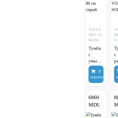
VOLLE
V
SKU: 15-
SK
88-81G
0.
Тумба
Т
с
с
умывальнико
р
Volle
6
В
TEO
V
корзину
к
80 см
S
серый
6860
8
MDL
M