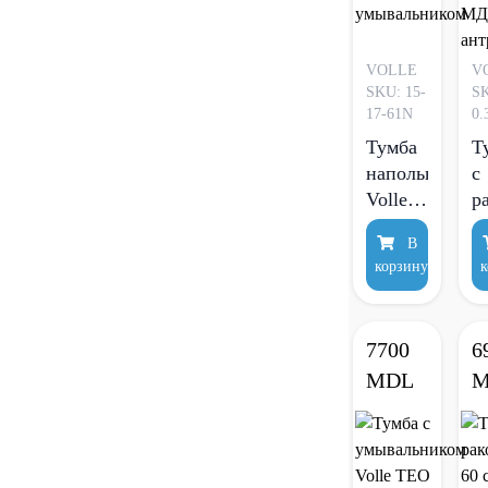
VOLLE
V
SKU: 15-
SK
17-61N
0.
Тумба
Т
напольная
с
Volle
р
Nemo
V
В
NEW
S
корзину
к
60 см с
с
умывальнико
п
М
7700
6
Д
MDL
M
а