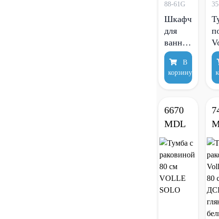
88-61G
35
Шкафчик
Т
для
п
ванной
V
Volle
O
В
Teo 65
6
корзину
к
см
подвесной
с
6670
7
раковиной
MDL
M
серый