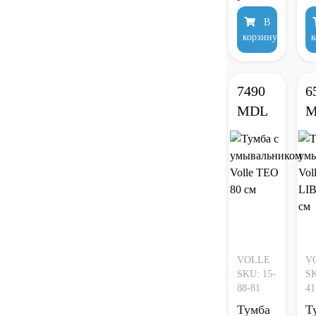
Volle
T
В
Teo 80
с
корзину
к
см
г
подвесная
с
ДСП
у
7490
6
бетон
MDL
M
VOLLE
V
SKU: 15-
SK
88-81
41
Тумба
Т