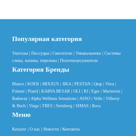
Популярная категория
Унитазы
| Писсуары
| Смесители
| Умывальники
| Системы
слива, налива, перелива
| Полотенцесушители
Категория Бренды
Blanco
| KOER
| MIXXUS
| JIKA
| PESTAN
| Qtap
| Vitra
|
Folansi
| Piatră
| KARYA BESAR
| OLI
| RJ
| Eger
| Marmorin
|
Radaway
| Alpha Wellness Sensations
| ASSO
| Volle
| Villeroy
& Boch
| Viega
| TRES
| Steinberg
| SIMAS
| Roca
Меню
Каталог
| О нас
| Новости
| Контакты