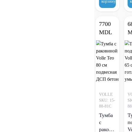
корзину
к
60 см
с
п
М
7700
6
Д
MDL
M
б
VOLLE
V
SKU: 15-
SK
88-81C
88
Тумба
Т
с
п
раковиной
V