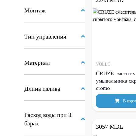
2243 MDL
Монтаж
Тип управления
Материал
VOLLE
CRUZE смесител
умывальника скр
cromo
Длина излива
В корз
Расход воды при 3
барах
3057 MDL