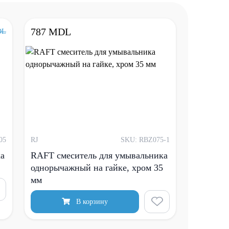
787 MDL
DL
05
RJ
SKU: RBZ075-1
ка
RAFT смеситель для умывальника
однорычажный на гайке, хром 35
мм
В корзину