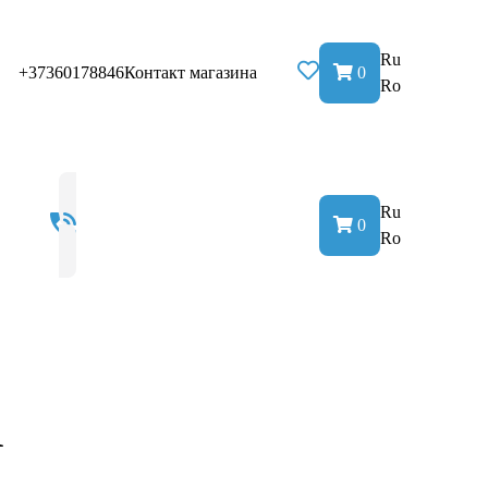
Ru
+37360178846
Контакт магазина
0
Ro
Ru
0
Ro
а