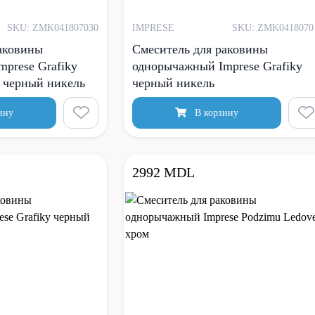
SKU: ZMK041807030
IMPRESE
SKU: ZMK0418070
аковины
Смеситель для раковины
prese Grafiky
однорычажный Imprese Grafiky
 черный никель
черный никель
ину
В корзину
2992 MDL