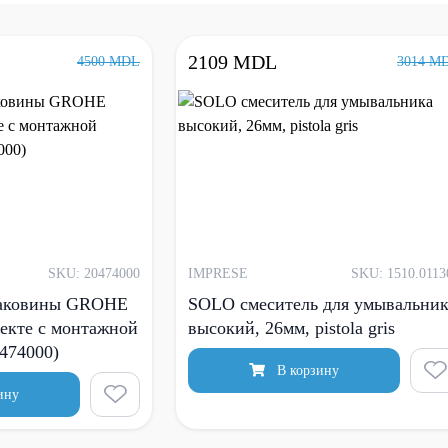
2109 MDL
4500 MDL
3014 M
SKU: 20474000
IMPRESE
SKU: 1510.0113
раковины GROHE
SOLO смеситель для умывальни
екте с монтажной
высокий, 26мм, pistola gris
0474000)
В корзину
ину