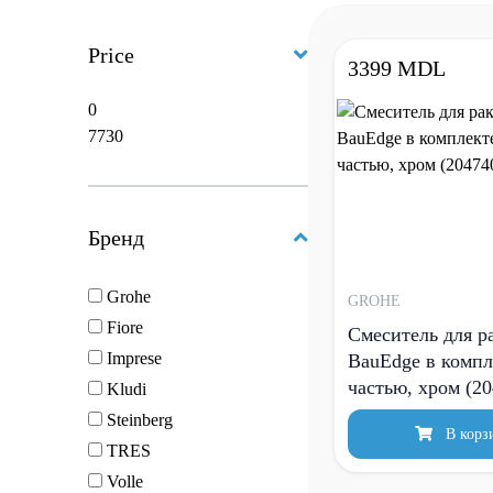
Price
3399 MDL
Бренд
Grohe
GROHE
Fiore
Смеситель для 
Imprese
BauEdge в компл
частью, хром (2
Kludi
Steinberg
В корз
TRES
Volle