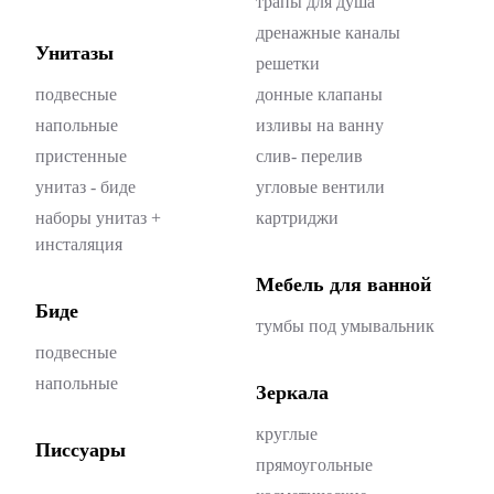
трапы для душа
дренажные каналы
Унитазы
решетки
подвесные
донные клапаны
напольные
изливы на ванну
пристенные
слив- перелив
унитаз - биде
угловые вентили
наборы унитаз +
картриджи
инсталяция
Мебель для ванной
Биде
тумбы под умывальник
подвесные
напольные
Зеркала
круглые
Писсуары
прямоугольные