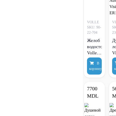
VOLLE
V
SKU: 90-
SK
22-704
23
Желоб
Д
водосточный
л
Volle
V
70 см
A
В
V
корзину
к
E
7700
5
MDL
M