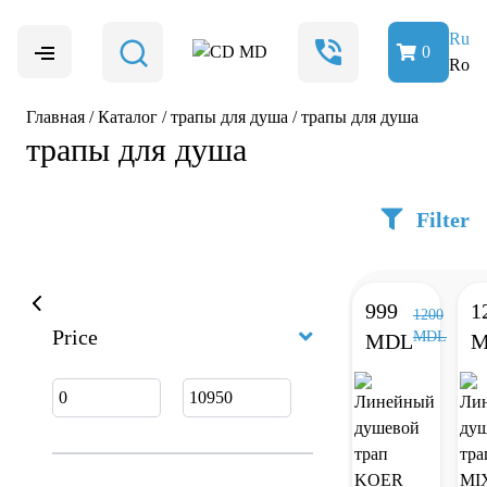
Ru
0
Ro
Главная
/
Каталог
/
трапы для душа
/
трапы для душа
трапы для душа
Filter
999
1
1200
Price
MDL
MDL
M