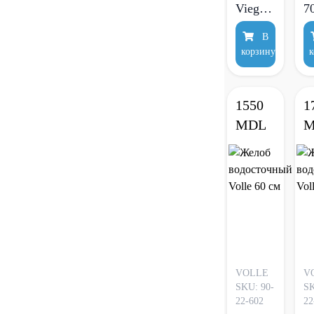
Viega
7
Advantix
V
В
Wall
корзину
к
drain
Vario
1550
1
MDL
M
VOLLE
V
SKU: 90-
SK
22-602
22