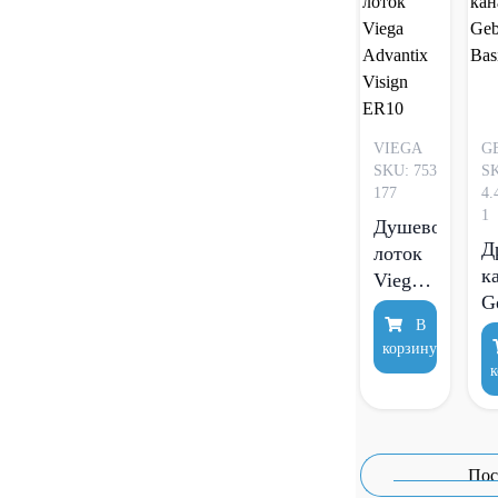
VIEGA
G
SKU: 753
SK
177
4.
1
Душевой
Д
лоток
к
Viega
G
Advantix
В
B
Visign
корзину
ER10
к
Пос