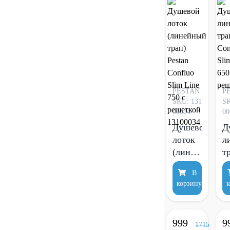
PESTAN
P
SKU: 131
SK
00034
00
Душевой
Д
лоток
л
(линейный
т
трап)
P
В
Pestan
C
корзину
к
Confluo
S
Slim
L
Line
6
999
9
750 с
1715
р