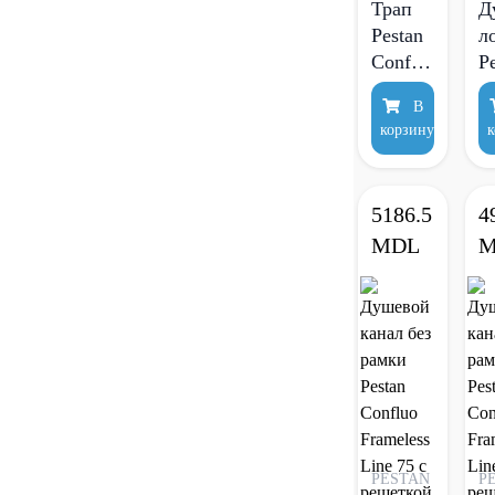
Трап
Д
Pestan
л
Confluo
P
Premium
C
В
Compact
F
корзину
к
Line
L
750
6
13702584
(
5186.5
4
MDL
M
PESTAN
P