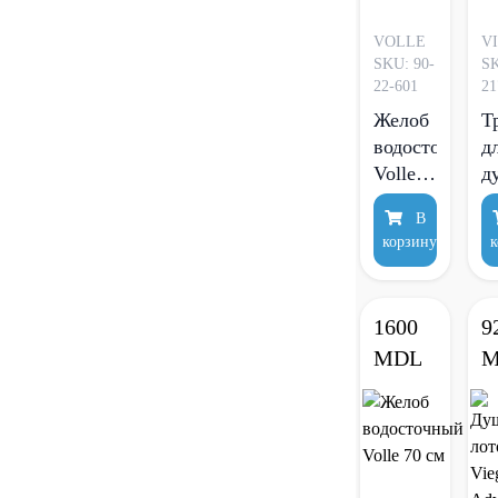
VOLLE
V
SKU: 90-
SK
22-601
21
Желоб
Т
водосточный
д
Volle
д
60 см
V
В
A
корзину
к
D
1600
9
MDL
M