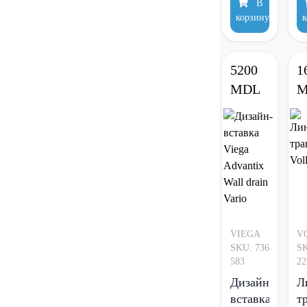
В
Vario +
V
корзину
к
Дизайн-
Д
вставка
в
Visign
V
5200
1
SR1
S
MDL
M
VIEGA
V
SKU: 736
SK
583
22
Дизайн-
Л
вставка
т