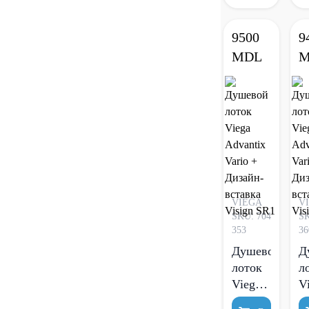
9500
9
MDL
M
VIEGA
V
SKU: 704
SK
353
36
Душевой
Д
лоток
л
Viega
V
Advantix
A