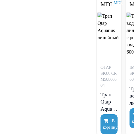
MDL
MDL
M
решеткой
13100034
QTAP
I
SKU: CR
SK
M508003
6
04
Т
Трап
в
Qtap
л
Aquarius
с
линейный
р
В
к
к
корзину
6