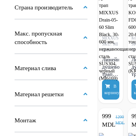
Страна производитель
Макс. пропускная
MIXXUS
K
способность
SKU: MI
S
6169
51
Линейный
Л
душевой
д
Материал слива
трап
т
MIXXUS
K
В
Drain-
F
корзину
к
Материал решетки
05-60
2
Slim
S
Black,
2
999
9
30-600
1200
м
Монтаж
MDL
MDL
M
мм,
т
нержавеющая
и