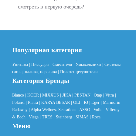
смотреть в первую очередь?
Популярная категория
Унитазы
| Писсуары
| Смесители
| Умывальники
| Системы
слива, налива, перелива
| Полотенцесушители
Категория Бренды
Blanco
| KOER
| MIXXUS
| JIKA
| PESTAN
| Qtap
| Vitra
|
Folansi
| Piatră
| KARYA BESAR
| OLI
| RJ
| Eger
| Marmorin
|
Radaway
| Alpha Wellness Sensations
| ASSO
| Volle
| Villeroy
& Boch
| Viega
| TRES
| Steinberg
| SIMAS
| Roca
Меню