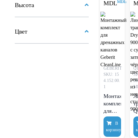
MDL
MDL
M
нержавеющая
Высота
сталь
SUS304,
пластик
Цвет
(MI6523)
GEBERIT
Q
SKU: 15
SK
4.152.00.
30
1
M
Монтажный
Л
комплект
т
для
Q
дренажных
D
В
каналов
F
корзину
к
Geberit
9