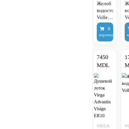
Желоб
Ж
водосточный
в
Volle
V
60 см
8
В
корзину
к
7450
1
MDL
M
VIEGA
V