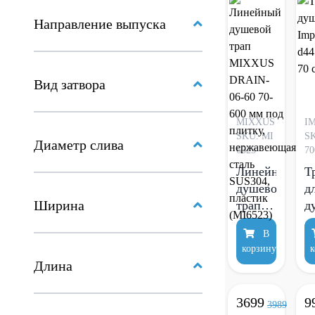
сталь
н
Направление выпуска
SUS304,
с
черный
S
(MI6169)
(
Вид затвора
MIXXUS
I
SKU: MI
SK
Диаметр слива
6523
7
Линейный
Т
душевой
д
Ширина
трап
д
MIXXUS
I
В
DRAIN-
d
корзину
к
06-60
7
Длина
70-600
мм под
3699
9
плитку,
3989