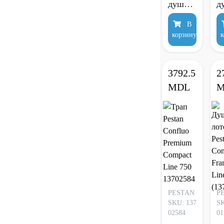
душа
д
Pestan
P
В
Confluo
C
корзину
к
Compact
C
Line 75
L
см
с
3792.5
2
(чёрный
(
MDL
M
матовый)
м
13702525
1
PESTAN
P
SKU: 137
SK
02584
01