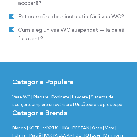
acoperă?
Pot cumpăra doar instalația fără vas WC?
Cum aleg un vas WC suspendat — la ce să
fiu atent?
Categorie Populare
Vase WC
| Pisoare
| Robinete
| Lavoare
| Sisteme de
scurgere, umplere și revărsare
| Uscătoare de prosoape
Categorie Brends
Blanco
| KOER
| MIXXUS
| JIKA
| PESTAN
| Qtap
| Vitra
|
Folansi
| Piatră
| KARYA BESAR
| OLI
| RJ
| Eger
| Marmorin
|