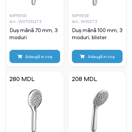
IMPRESE
IMPRESE
Art.: W070SQT3
Art.: W100Т3
Duș mână 70 mm, 3
Duș mână 100 mm, 3
moduri
moduri, blister
Adaugă in coş
Adaugă in coş
280 MDL
208 MDL