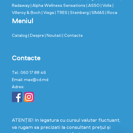
Radaway
| Alpha Wellness Sensations
| ASSO
| Volle
|
Villeroy & Boch
| Viega
| TRES
| Steinberg
| SIMAS
| Roca
Meniul
Catalog
| Despre
| Noutati
| Contacte
Contacte
Tel.: 060 17 88 46
Email: max@cd.md
Adres:
ATENȚIE! In legatura cu cursul valutar fluctuant,
va rugam sa precizati la consultant prețul și