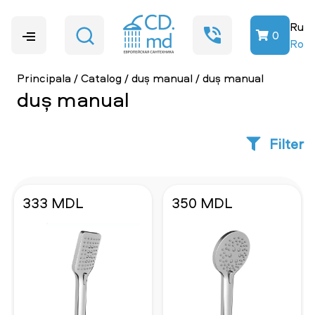
Ru
0
Ro
Principala
/
Catalog
/
duș manual
/
duș manual
duș manual
Filter
333 MDL
350 MDL