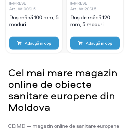
IMPRESE
IMPRESE
Art.: W100SL5
Art.: W120SL5
Duș mână 100 mm, 5
Duș de mână 120
moduri
mm, 5 moduri
Adaugă in coş
Adaugă in coş
Cel mai mare magazin
online de obiecte
sanitare europene din
Moldova
CD.MD — magazin online de sanitare europene