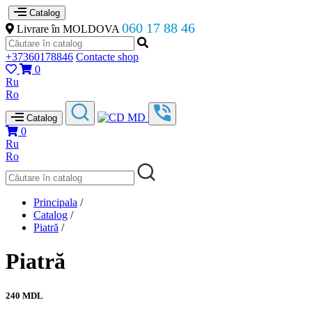
Catalog
060 17 88 46
Livrare în MOLDOVA
+37360178846
Contacte shop
0
Ru
Ro
Catalog
0
Ru
Ro
Principala
/
Catalog
/
Piatră
/
Piatră
240 MDL