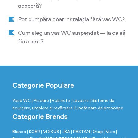
acoperă?
Pot cumpăra doar instalația fără vas WC?
Cum aleg un vas WC suspendat — la ce să
fiu atent?
Categorie Populare
Vase WC
| Pisoare
| Robinete
| Lavoare
| Sisteme de
scurgere, umplere și revărsare
| Uscătoare de prosoape
Categorie Brends
Blanco
| KOER
| MIXXUS
| JIKA
| PESTAN
| Qtap
| Vitra
|