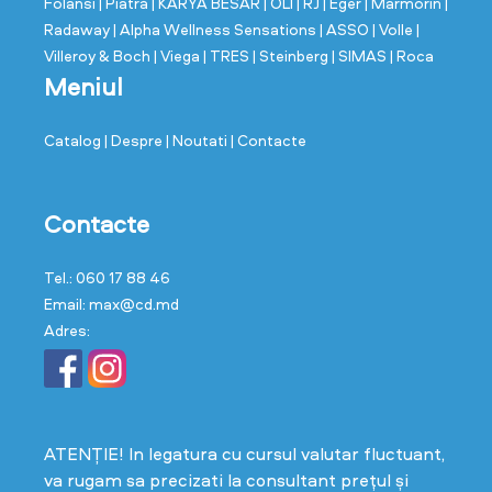
Folansi
| Piatră
| KARYA BESAR
| OLI
| RJ
| Eger
| Marmorin
|
Radaway
| Alpha Wellness Sensations
| ASSO
| Volle
|
Villeroy & Boch
| Viega
| TRES
| Steinberg
| SIMAS
| Roca
Meniul
Catalog
| Despre
| Noutati
| Contacte
Contacte
Tel.: 060 17 88 46
Email: max@cd.md
Adres:
ATENȚIE! In legatura cu cursul valutar fluctuant,
va rugam sa precizati la consultant prețul și