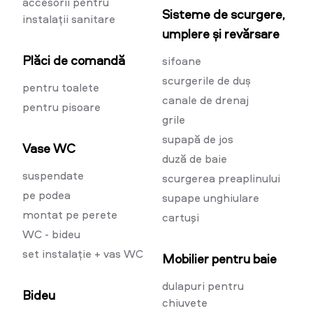
accesorii pentru
Sisteme de scurgere,
instalații sanitare
umplere și revărsare
Plăci de comandă
sifoane
scurgerile de duș
pentru toalete
canale de drenaj
pentru pisoare
grile
supapă de jos
Vase WC
duză de baie
suspendate
scurgerea preaplinului
pe podea
supape unghiulare
montat pe perete
cartuşi
WC - bideu
set instalație + vas WC
Mobilier pentru baie
dulapuri pentru
Bideu
chiuvete