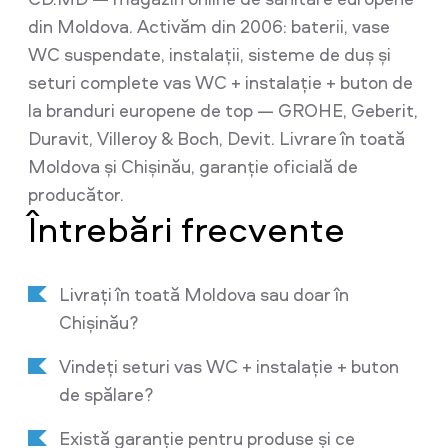
din Moldova. Activăm din 2006: baterii, vase
WC suspendate, instalații, sisteme de duș și
seturi complete vas WC + instalație + buton de
la branduri europene de top — GROHE, Geberit,
Duravit, Villeroy & Boch, Devit. Livrare în toată
Moldova și Chișinău, garanție oficială de
producător.
Întrebări frecvente
Livrați în toată Moldova sau doar în
Chișinău?
Vindeți seturi vas WC + instalație + buton
de spălare?
Există garanție pentru produse și ce