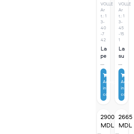
VOLLE
VOLLE
Ar
Ar
t.: 1
t.: 1
3-
3-
40
45
-7
-15
42
1
Lavoar
Lavoa
pe
suspe
blat
Volle
Volle
Olivia
Solid
alb
Adaugă
Adaug
surface
in
in
coş
coş
2900
2665
MDL
MDL