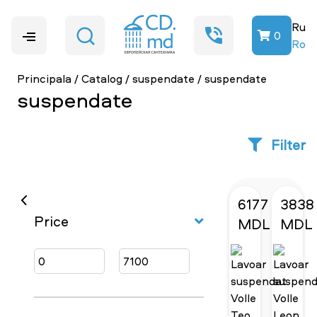
Ru
0
Ro
Principala
/
Catalog
/
suspendate
/
suspendate
suspendate
Filter
6177
3838
Price
MDL
MDL