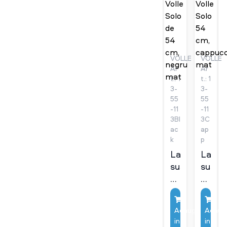
VOLLE
VOLLE
Ar
Ar
t.: 1
t.: 1
3-
3-
55
55
-11
-11
3Bl
3C
ac
ap
k
p
Lavoar
Lavoa
suspendat
suspe
Volle
Volle
Solo
Solo
de
54
Adaugă
Adaug
54
cm,
in
in