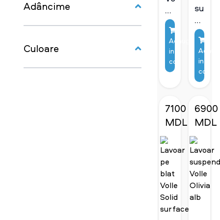
Adâncime
suspe
Don
pentr
Grandes
baie
69x37
Adaugă
Volle
cm
Culoare
Adaug
in
Leono
in
coş
coş
7100
6900
MDL
MDL