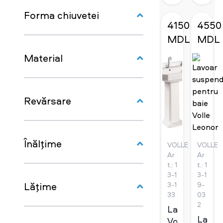
Forma chiuvetei
4150
4550
MDL
MDL
Material
Revărsare
Înălţime
VOLLE
VOLLE
Ar
Ar
t.: 1
t.: 1
3-1
3-1
Lăţime
3-1
9-
33
03
2
Lavoar
Lavoa
Volle