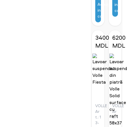
54
cm
Adaugă
in
cm
alb
in
coş
antracit
lucios
coş
mat
3400
6200
MDL
MDL
VOLLE
VOLLE
Ar
Ar
t.: 1
t.: 1
3-
3-