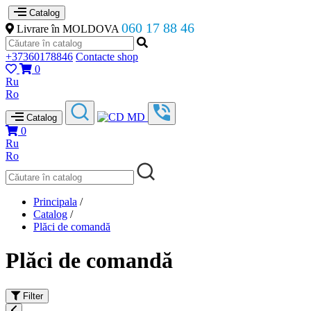
Catalog
060 17 88 46
Livrare în MOLDOVA
+37360178846
Contacte shop
0
Ru
Ro
Catalog
0
Ru
Ro
Principala
/
Catalog
/
Plăci de comandă
Plăci de comandă
Filter