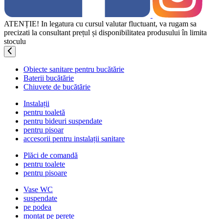
ATENȚIE! In legatura cu cursul valutar fluctuant, va rugam sa
precizati la consultant prețul și disponibilitatea produsului în limita
stoculu
Obiecte sanitare pentru bucătărie
Baterii bucătărie
Chiuvete de bucătărie
Instalații
pentru toaletă
pentru bideuri suspendate
pentru pisoar
accesorii pentru instalații sanitare
Plăci de comandă
pentru toalete
pentru pisoare
Vase WC
suspendate
pe podea
montat pe perete