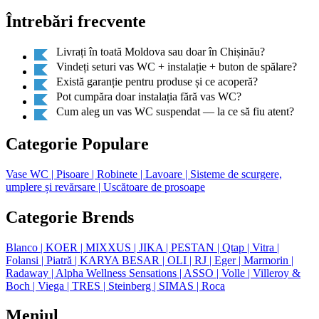
Întrebări frecvente
Livrați în toată Moldova sau doar în Chișinău?
Vindeți seturi vas WC + instalație + buton de spălare?
Există garanție pentru produse și ce acoperă?
Pot cumpăra doar instalația fără vas WC?
Cum aleg un vas WC suspendat — la ce să fiu atent?
Categorie Populare
Vase WC
| Pisoare
| Robinete
| Lavoare
| Sisteme de scurgere,
umplere și revărsare
| Uscătoare de prosoape
Categorie Brends
Blanco
| KOER
| MIXXUS
| JIKA
| PESTAN
| Qtap
| Vitra
|
Folansi
| Piatră
| KARYA BESAR
| OLI
| RJ
| Eger
| Marmorin
|
Radaway
| Alpha Wellness Sensations
| ASSO
| Volle
| Villeroy &
Boch
| Viega
| TRES
| Steinberg
| SIMAS
| Roca
Meniul