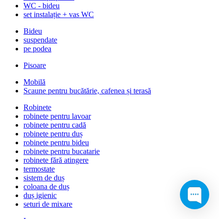
WC - bideu
set instalație + vas WC
Bideu
suspendate
pe podea
Pisoare
Mobilă
Scaune pentru bucătărie, cafenea și terasă
Robinete
robinete pentru lavoar
robinete pentru cadă
robinete pentru duș
robinete pentru bideu
robinete pentru bucatarie
robinete fără atingere
termostate
sistem de duș
coloana de duș
duș igienic
seturi de mixare